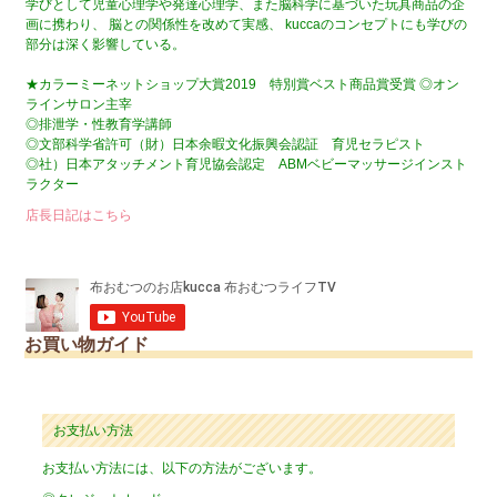
学びとして児童心理学や発達心理学、また脳科学に基づいた玩具商品の企
画に携わり、 脳との関係性を改めて実感、 kuccaのコンセプトにも学びの
部分は深く影響している。
★カラーミーネットショップ大賞2019 特別賞ベスト商品賞受賞 ◎オン
ラインサロン主宰
◎排泄学・性教育学講師
◎文部科学省許可（財）日本余暇文化振興会認証 育児セラピスト
◎社）日本アタッチメント育児協会認定 ABMベビーマッサージインスト
ラクター
店長日記はこちら
お買い物ガイド
お支払い方法
お支払い方法には、以下の方法がございます。