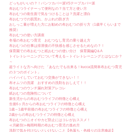
どっちがいいの？！パンツカバー派VSテープカバー派
布おむつライナーって便利なの？当て方と使い方
布おむつの衛生面で気をつけることは？洗濯と漂白
布おむつでの肌荒れ、かぶれの防ぎ方
おしっこ量が増えた方にお勧めの布おむつの折り方（1歳半くらいまで
推奨）
布おむつの使い方講座
冬場の布おむつ育児 おむつなし育児の乗り越え方
布おむつの仕事は排泄後の不快感を感じさせるためなの？！
保育園での布おむつと紙おむつの使い分け 保育園編Q＆A
トイレトレーニングについて考える～トイレトレーニングとはなにか？
～
超ライトな方へ向けた 「あなたでも出来る！kucca流簡単布おむつ育児
の３つのポイント」
ハイハイしていておむつ交換ができない！！
布オムツの洗濯 おすすめの洗剤をおしえて！！
布おむつのウンチ漏れ対策アレコレ
紙おむつの危険性について
新生児からの布おむつライフの特徴と心構え
生後6ヶ月からの布おむつライフの特徴と心構え
1歳～1歳半前後の布おむつライフの特徴と心構え
2歳からの布おむつライフの特徴と心構え
布おむつのニオイやカビ防止にはコレがおススメ！
≪月齢別≫梅雨時期の布おむつ育児の進め方
洗剤で気を付けないといけないこと【色落ち・色移りの注意喚起】