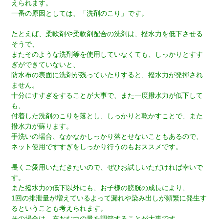
えられます。
一番の原因としては、「洗剤のこり」です。
たとえば、柔軟剤や柔軟剤配合の洗剤は、撥水力を低下させる
そうで、
またそのような洗剤等を使用していなくても、しっかりとすす
ぎができていないと、
防水布の表面に洗剤が残っていたりすると、撥水力が発揮され
ません。
十分にすすぎをすることが大事で、また一度撥水力が低下して
も、
付着した洗剤のこりを落とし、しっかりと乾かすことで、また
撥水力が蘇ります。
手洗いの場合、なかなかしっかり落とせないこともあるので、
ネット使用ですすぎをしっかり行うのもおススメです。
長くご愛用いただきたいので、ぜひお試しいただければ幸いで
す。
また撥水力の低下以外にも、お子様の膀胱の成長により、
1回の排泄量が増えているよって漏れや染み出しが頻繁に発生す
るということも考えられます。
その場合は、布おむつの量を調節することが大事です。