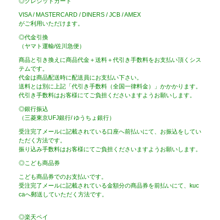
◎クレジットカード
VISA / MASTERCARD / DINERS / JCB / AMEX
がご利用いただけます。
◎代金引換
（ヤマト運輸/佐川急便）
商品と引き換えに商品代金＋送料＋代引き手数料をお支払い頂くシス
テムです。
代金は商品配送時に配送員にお支払い下さい。
送料とは別に上記「代引き手数料（全国一律料金）」かかかります。
代引き手数料はお客様にてご負担くださいますようお願いします。
◎銀行振込
（三菱東京UFJ銀行/ ゆうちょ銀行）
受注完了メールに記載されている口座へ前払いにて、お振込をしてい
ただく方法です。
振り込み手数料はお客様にてご負担くださいますようお願いします。
◎こども商品券
こども商品券でのお支払いです。
受注完了メールに記載されている金額分の商品券を前払いにて、kuc
caへ郵送していただく方法です。
◎楽天ペイ