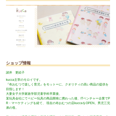
ショップ情報
諸井 更絵子
kucca主宰のモロイです。
『布おむつで楽しく育児』をモットーに、クオリティの高い商品の提供を
目指します！
大妻女子大学家政学部児童学科卒業後、
某玩具会社にてベビー玩具の商品開発に携わった後、ITベンチャー企業でP
R・マーケティングを経て、 現在の布おむつの店kuccaをOPEN。男児三兄
弟の母。