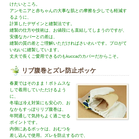
けたいところ。
アンモニアと赤ちゃんの大事な肌との摩擦を少しでも軽減す
るように、
計算したデザインと縫製法です。
縫製の仕方や技術は、お値段にも直結してしまうのですが、
安価なカバーとの差は、
縫製の質の差とご理解いただければさいわいです。プロがて
いねいに縫製しています。
丈夫で長くご愛用できるのもkuccaのカバーだからこそ。
リブ腹巻とズレ防止ポッケ
春夏ではそのまま！ボトムスな
しで着用していただけるよう
に、
冬場は冷え対策にも安心の、お
なかもすっぽりリブ腹巻は、
年間通して気持ちよく過ごせる
ポイントです。
内側にあるポッケは、おむつを
差し込んで使用。ズレを防止するので、