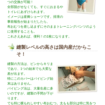
つの交換が可能！
全部脱がせなくても、すぐにおまるや
トイレにあずけられます。
イメージは産褥ショーツです。排泄の
事前報告が始まりだしたら、
布おむつを差し込まずにそのままトレーニングパンツのよう
に使用することも。
これさえあれば、便利！の1枚になります。
縫製レベルの高さは国内産だからこ
そ！
縫製の方法は、ピンからキリま
であり、1つの始末でも大変な
差が出ます。
特にこのカバーはパイピング始
末はありません。
パイピング法は、大量生産に多
いのですが、縫製の手間が下が
ります。
でも特に横もれしやすい布おむつ。太もも部分は特に気をつ