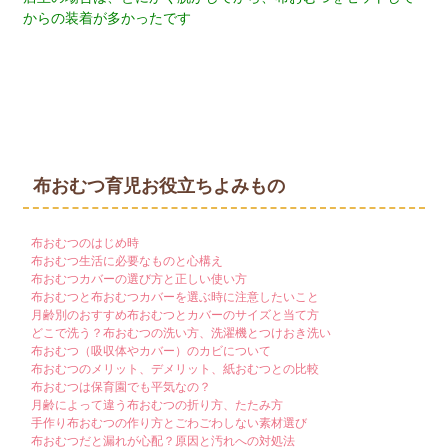
からの装着が多かったです
布おむつ育児お役立ちよみもの
布おむつのはじめ時
布おむつ生活に必要なものと心構え
布おむつカバーの選び方と正しい使い方
布おむつと布おむつカバーを選ぶ時に注意したいこと
月齢別のおすすめ布おむつとカバーのサイズと当て方
どこで洗う？布おむつの洗い方、洗濯機とつけおき洗い
布おむつ（吸収体やカバー）のカビについて
布おむつのメリット、デメリット、紙おむつとの比較
布おむつは保育園でも平気なの？
月齢によって違う布おむつの折り方、たたみ方
手作り布おむつの作り方とごわごわしない素材選び
布おむつだと漏れが心配？原因と汚れへの対処法