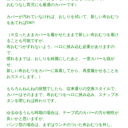
おむつなし育児にも最適のカバーです♪
カバーが汚れていなければ、おしりを拭いて、新しい布おむつ
をあてればOK!!
（※立ったままカバーを履かせたままで新しい布おむつを着け
ることも可能ですが、
布おむつがずれないよう、べロに挟み込む必要がありますの
で、
慣れるまでは、おしりを綺麗にしたあと、一度カバーも脱が
せ、
新しい布おむつをカバーに装着してから、再度履かせることを
おススメします。）
もちろんねんねの状態でしたら、従来通りの交換スタイルで、
カバーはそのままで、布おむつをべロに挟み込み、スナップボ
タンを閉じれば終わりです。
ゆるゆるうんち時期の場合は、テープ式のカバーの方が相性が
良いかと思いますが、
パンツ型の場合は、まずはウンチのついた布おむつを外し、