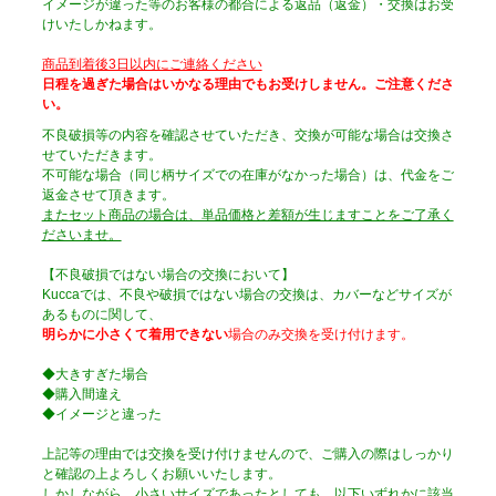
イメージが違った等のお客様の都合による返品（返金）・交換はお受
けいたしかねます。
商品到着後3日以内にご連絡ください
日程を過ぎた場合はいかなる理由でもお受けしません。ご注意くださ
い。
不良破損等の内容を確認させていただき、交換が可能な場合は交換さ
せていただきます。
不可能な場合（同じ柄サイズでの在庫がなかった場合）は、代金をご
返金させて頂きます。
またセット商品の場合は、単品価格と差額が生じますことをご了承く
ださいませ。
【不良破損ではない場合の交換において】
Kuccaでは、不良や破損ではない場合の交換は、カバーなどサイズが
あるものに関して、
明らかに小さくて着用できない
場合のみ交換を受け付けます。
◆大きすぎた場合
◆購入間違え
◆イメージと違った
上記等の理由では交換を受け付けませんので、ご購入の際はしっかり
と確認の上よろしくお願いいたします。
しかしながら、小さいサイズであったとしても、以下いずれかに該当