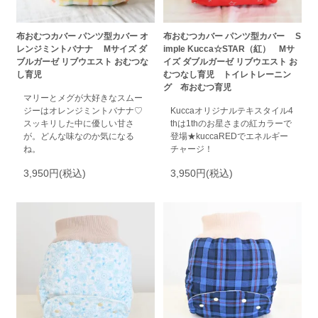
布おむつカバー パンツ型カバー オ
布おむつカバー パンツ型カバー S
レンジミントバナナ Mサイズ ダ
imple Kucca☆STAR（紅） Mサ
ブルガーゼ リブウエスト おむつな
イズ ダブルガーゼ リブウエスト お
し育児
むつなし育児 トイレトレーニン
グ 布おむつ育児
マリーとメグが大好きなスムー
ジーはオレンジミントバナナ♡
Kuccaオリジナルテキスタイル4
スッキリした中に優しい甘さ
thは1thのお星さまの紅カラーで
が。どんな味なのか気になる
登場★kuccaREDでエネルギー
ね。
チャージ！
3,950円(税込)
3,950円(税込)