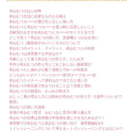
布おむつのはじめ時
布おむつ生活に必要なものと心構え
布おむつカバーの選び方と正しい使い方
布おむつと布おむつカバーを選ぶ時に注意したいこと
月齢別のおすすめ布おむつとカバーのサイズと当て方
どこで洗う？布おむつの洗い方、洗濯機とつけおき洗い
布おむつ（吸収体やカバー）のカビについて
布おむつのメリット、デメリット、紙おむつとの比較
布おむつは保育園でも平気なの？
月齢によって違う布おむつの折り方、たたみ方
手作り布おむつの作り方とごわごわしない素材選び
布おむつだと漏れが心配？原因と汚れへの対処法
どっちがいいの？！パンツカバー派VSテープカバー派
布おむつライナーって便利なの？当て方と使い方
布おむつの衛生面で気をつけることは？洗濯と漂白
布おむつでの肌荒れ、かぶれの防ぎ方
おしっこ量が増えた方にお勧めの布おむつの折り方（1歳半くらいまで
推奨）
布おむつの使い方講座
冬場の布おむつ育児 おむつなし育児の乗り越え方
布おむつの仕事は排泄後の不快感を感じさせるためなの？！
保育園での布おむつと紙おむつの使い分け 保育園編Q＆A
トイレトレーニングについて考える～トイレトレーニングとはなにか？