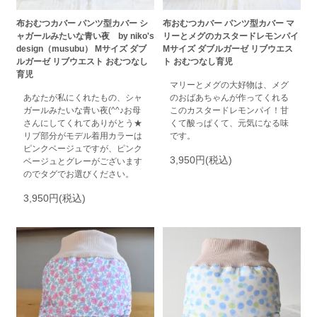
布おむつカバー パンツ型カバー シ
布おむつカバー パンツ型カバー マ
ャガールみたいな青い夜 by niko's
リーとメグのカスタードレモンパイ
design（musubu） Mサイズ ダブ
Mサイズ ダブルガーゼ リブウエス
ルガーゼ リブウエスト おむつなし
ト おむつなし育児
育児
マリーとメグの大好物は、メグ
あなたが私にくれたもの、シャ
のおばあちゃんが作ってくれる
ガールみたいな青い夜(^^♪お母
このカスタードレモンパイ！甘
さんにしてくれてありがとう★
くて酸っぱくて、元気になる味
リブ部分がモデル着用カラーは
です。
ピンクベージュですが、ピンク
3,950円(税込)
ベージュとグレーがございます
のでタグでお選びください。
3,950円(税込)