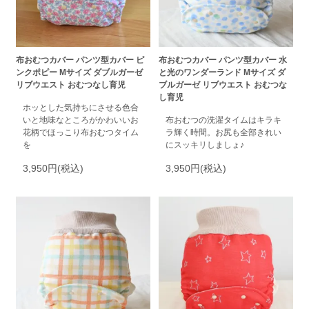
布おむつカバー パンツ型カバー ピ
布おむつカバー パンツ型カバー 水
ンクポピー Mサイズ ダブルガーゼ
と光のワンダーランド Mサイズ ダ
リブウエスト おむつなし育児
ブルガーゼ リブウエスト おむつな
し育児
ホッとした気持ちにさせる色合
いと地味なところがかわいいお
布おむつの洗濯タイムはキラキ
花柄でほっこり布おむつタイム
ラ輝く時間。お尻も全部きれい
を
にスッキリしましょ♪
3,950円(税込)
3,950円(税込)