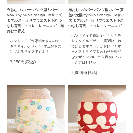
布おむつカバー パンツ型カバー
布おむつカバー パンツ型カバー 黄
MaRu by niko's design Mサイズ
色い太陽 by niko's design Mサイ
ダブルガーゼ リブウエスト おむつ
ズ ダブルガーゼ リブウエスト おむ
なし育児 トイレトレーニング 布
つなし育児 トイレトレーニング
おむつ育児
ハンドメイド作家nikoさんのテ
ハンドメイド作家nikoさんのテ
キスタイルデザイン第3弾♪これ
キスタイルデザイン♪水玉好きに
でひとまずコラボはお預け！水
はツボるサイズですよ！
玉とストライプを合わせた贅沢
なデザイン♪nikoの世界観にハマ
3,950円(税込)
った方はぜひ♡
3,950円(税込)