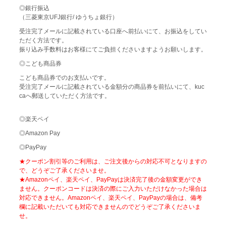
◎銀行振込
（三菱東京UFJ銀行/ ゆうちょ銀行）
受注完了メールに記載されている口座へ前払いにて、お振込をしてい
ただく方法です。
振り込み手数料はお客様にてご負担くださいますようお願いします。
◎こども商品券
こども商品券でのお支払いです。
受注完了メールに記載されている金額分の商品券を前払いにて、kuc
caへ郵送していただく方法です。
◎楽天ペイ
◎Amazon Pay
◎PayPay
★クーポン割引等のご利用は、ご注文後からの対応不可となりますの
で、どうぞご了承くださいませ。
★Amazonペイ、楽天ペイ、PayPayは決済完了後の金額変更ができ
ません。クーポンコードは決済の際にご入力いただけなかった場合は
対応できません。Amazonペイ、楽天ペイ、PayPayの場合は、備考
欄に記載いただいても対応できませんのでどうぞご了承くださいま
せ。