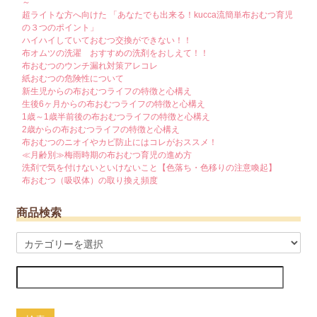
～
超ライトな方へ向けた 「あなたでも出来る！kucca流簡単布おむつ育児
の３つのポイント」
ハイハイしていておむつ交換ができない！！
布オムツの洗濯 おすすめの洗剤をおしえて！！
布おむつのウンチ漏れ対策アレコレ
紙おむつの危険性について
新生児からの布おむつライフの特徴と心構え
生後6ヶ月からの布おむつライフの特徴と心構え
1歳～1歳半前後の布おむつライフの特徴と心構え
2歳からの布おむつライフの特徴と心構え
布おむつのニオイやカビ防止にはコレがおススメ！
≪月齢別≫梅雨時期の布おむつ育児の進め方
洗剤で気を付けないといけないこと【色落ち・色移りの注意喚起】
布おむつ（吸収体）の取り換え頻度
商品検索