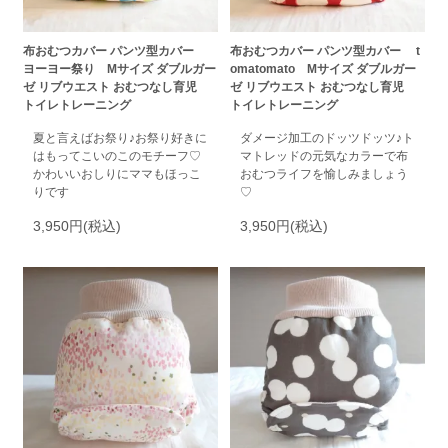
布おむつカバー パンツ型カバー
布おむつカバー パンツ型カバー t
ヨーヨー祭り Mサイズ ダブルガー
omatomato Mサイズ ダブルガー
ゼ リブウエスト おむつなし育児
ゼ リブウエスト おむつなし育児
トイレトレーニング
トイレトレーニング
夏と言えばお祭り♪お祭り好きに
ダメージ加工のドッツドッツ♪ト
はもってこいのこのモチーフ♡
マトレッドの元気なカラーで布
かわいいおしりにママもほっこ
おむつライフを愉しみましょう
りです
♡
3,950円(税込)
3,950円(税込)