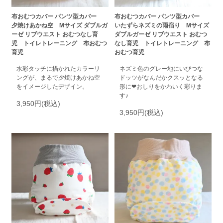
布おむつカバー パンツ型カバー
布おむつカバー パンツ型カバー
夕焼けあかね空 Mサイズ ダブルガ
いたずらネズミの雨宿り Mサイズ
ーゼ リブウエスト おむつなし育
ダブルガーゼ リブウエスト おむつ
児 トイレトレーニング 布おむつ
なし育児 トイレトレーニング 布
育児
おむつ育児
水彩タッチに描かれたカラーリ
ネズミ色のグレー地にいびつな
ングが、まるで夕焼けあかね空
ドッツがなんだかクスッとなる
をイメージしたデザイン。
形に❤おしりをかわいく彩りま
す♪
3,950円(税込)
3,950円(税込)