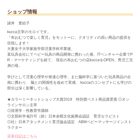
ショップ情報
諸井 更絵子
kucca主宰のモロイです。
『布おむつで楽しく育児』をモットーに、クオリティの高い商品の提供を
目指します！
大妻女子大学家政学部児童学科卒業後、
某玩具会社にてベビー玩具の商品開発に携わった後、ITベンチャー企業でP
R・マーケティングを経て、 現在の布おむつの店kuccaをOPEN。男児三兄
弟の母。
学びとして児童心理学や発達心理学、また脳科学に基づいた玩具商品の企
画に携わり、 脳との関係性を改めて実感、 kuccaのコンセプトにも学びの
部分は深く影響している。
★カラーミーネットショップ大賞2019 特別賞ベスト商品賞受賞 ◎オン
ラインサロン主宰
◎排泄学・性教育学講師
◎文部科学省許可（財）日本余暇文化振興会認証 育児セラピスト
◎社）日本アタッチメント育児協会認定 ABMベビーマッサージインスト
ラクター
店長日記はこちら