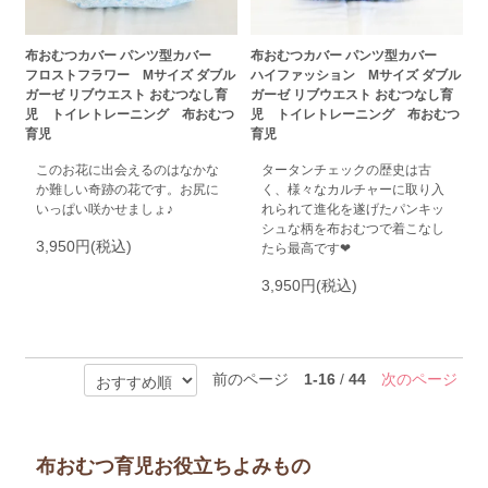
布おむつカバー パンツ型カバー
布おむつカバー パンツ型カバー
フロストフラワー Mサイズ ダブル
ハイファッション Mサイズ ダブル
ガーゼ リブウエスト おむつなし育
ガーゼ リブウエスト おむつなし育
児 トイレトレーニング 布おむつ
児 トイレトレーニング 布おむつ
育児
育児
このお花に出会えるのはなかな
タータンチェックの歴史は古
か難しい奇跡の花です。お尻に
く、様々なカルチャーに取り入
いっぱい咲かせましょ♪
れられて進化を遂げたパンキッ
シュな柄を布おむつで着こなし
3,950円(税込)
たら最高です❤
3,950円(税込)
前のページ
1-16
/
44
次のページ
布おむつ育児お役立ちよみもの