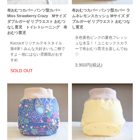
布おむつカバー パンツ型カバー
布おむつカバー パンツ型カバー ラ
Miss Strawberry Crazy Mサイズ
ムネレモンスカッシュ Mサイズ ダ
ダブルガーゼ リブウエスト おむつ
ブルガーゼ リブウエスト おむつな
なし育児 トイレトレーニング 布
し育児
おむつ育児
水色黄色ピンクの夏色フレッシ
Kuccaオリジナルテキスタイル
ュな水玉！！ユニセックスカラ
第4弾！みんな大好きいちご柄で
ーで布おむつ育児を楽しんでね
すよ～他にはない雰囲気がおす
♡
すめ
3,950円(税込)
SOLD OUT