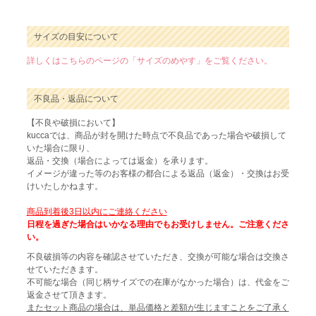
サイズの目安について
詳しくはこちらのページの「サイズのめやす」をご覧ください。
不良品・返品について
【不良や破損において】
kuccaでは、商品が封を開けた時点で不良品であった場合や破損して
いた場合に限り、
返品・交換（場合によっては返金）を承ります。
イメージが違った等のお客様の都合による返品（返金）・交換はお受
けいたしかねます。
商品到着後3日以内にご連絡ください
日程を過ぎた場合はいかなる理由でもお受けしません。ご注意くださ
い。
不良破損等の内容を確認させていただき、交換が可能な場合は交換さ
せていただきます。
不可能な場合（同じ柄サイズでの在庫がなかった場合）は、代金をご
返金させて頂きます。
またセット商品の場合は、単品価格と差額が生じますことをご了承く