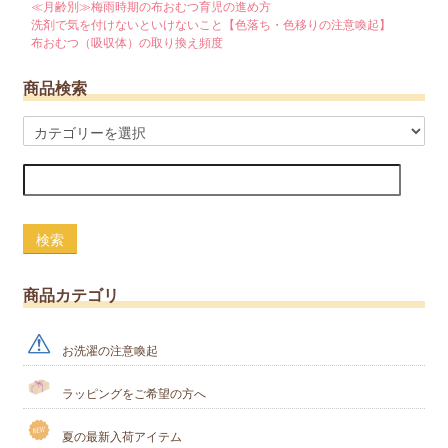
12/29～1/4は冬休みとさせていただき、発送・お問い合わせ業務は
≪月齢別≫梅雨時期の布おむつ育児の進め方
お休みいたします。
洗剤で気を付けないといけないこと【色落ち・色移りの注意喚起】
1/5から順次対応させていただきます。ご注文はお休み中も随時受け
布おむつ（吸収体）の取り換え頻度
付けておりますので、
どうぞよろしくお願いいたします。また、福袋は4日10時から販売し
商品検索
ます！！
(2023/8/01)
〇kuccaショップ夏休みのお知らせ〇
8/9～8/14は夏季休暇とさせていただき、発送・お問い合わせ業務は
お休みいたします。
8/15から順次対応させていただきます。ご注文は夏季休暇中も随時
受け付けておりますので、
検索
どうぞよろしくお願いいたします。
(2023/6/23)
〇6/24 夏の新作発売します♪〇
商品カテゴリ
パンツカバーは4種類、テープカバーは3種類とご用意しました！
また、夏用のocotecoシリーズは必見！
ocotecoパンツシリーズ
授乳ストールの新作も出ました♪
新作柄はこちら
どうぞチェックし
お洗濯の注意喚起
てみて下さい♪
ラッピングをご希望の方へ
(2023/4/14)
〇送料改定のお知らせ○
大変恐縮ではございますが、近年の各配送会社送料値上げに伴い
夏の最新入荷アイテム
4月24日（月）より、kuccaの配送送料も200円前後で値上げさせて