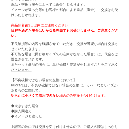
返品・交換（場合によっては返金）を承ります。
イメージが違った等のお客様の都合による返品（返金）・交換はお受
けいたしかねます。
商品到着後3日以内にご連絡ください
日程を過ぎた場合はいかなる理由でもお受けしません。ご注意くださ
い。
不良破損等の内容を確認させていただき、交換が可能な場合は交換さ
せていただきます。
不可能な場合（同じ柄サイズでの在庫がなかった場合）は、代金をご
返金させて頂きます。
またセット商品の場合は、単品価格と差額が生じますことをご了承く
ださいませ。
【不良破損ではない場合の交換において】
Kuccaでは、不良や破損ではない場合の交換は、カバーなどサイズが
あるものに関して、
明らかに小さくて着用できない
場合のみ交換を受け付けます。
◆大きすぎた場合
◆購入間違え
◆イメージと違った
上記等の理由では交換を受け付けませんので、ご購入の際はしっかり