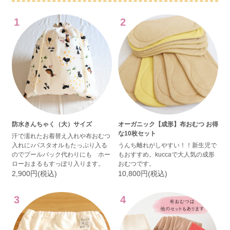
1
2
防水きんちゃく（大）サイズ
オーガニック【成形】布おむつ お得
な10枚セット
汗で濡れたお着替え入れや布おむつ
入れに♪バスタオルもたっぷり入る
うんち離れがしやすい！！新生児で
のでプールバック代わりにも ホー
もおすすめ。kuccaで大人気の成形
ローおまるもすっぽり入ります。
おむつです。
2,900円(税込)
10,800円(税込)
3
4