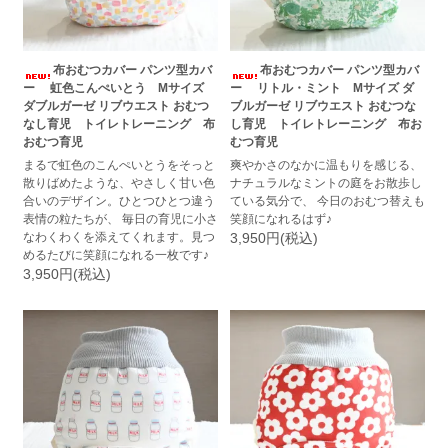
布おむつカバー パンツ型カバ
布おむつカバー パンツ型カバ
ー 虹色こんぺいとう Mサイズ
ー リトル・ミント Mサイズ ダ
ダブルガーゼ リブウエスト おむつ
ブルガーゼ リブウエスト おむつな
なし育児 トイレトレーニング 布
し育児 トイレトレーニング 布お
おむつ育児
むつ育児
まるで虹色のこんぺいとうをそっと
爽やかさのなかに温もりを感じる、
散りばめたような、やさしく甘い色
ナチュラルなミントの庭をお散歩し
合いのデザイン。ひとつひとつ違う
ている気分で、 今日のおむつ替えも
表情の粒たちが、 毎日の育児に小さ
笑顔になれるはず♪
なわくわくを添えてくれます。見つ
3,950円(税込)
めるたびに笑顔になれる一枚です♪
3,950円(税込)