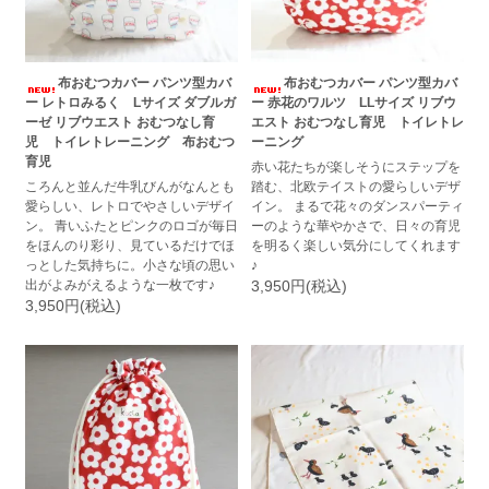
布おむつカバー パンツ型カバ
布おむつカバー パンツ型カバ
ー レトロみるく Lサイズ ダブルガ
ー 赤花のワルツ LLサイズ リブウ
ーゼ リブウエスト おむつなし育
エスト おむつなし育児 トイレトレ
児 トイレトレーニング 布おむつ
ーニング
育児
赤い花たちが楽しそうにステップを
ころんと並んだ牛乳びんがなんとも
踏む、北欧テイストの愛らしいデザ
愛らしい、レトロでやさしいデザイ
イン。 まるで花々のダンスパーティ
ン。 青いふたとピンクのロゴが毎日
ーのような華やかさで、日々の育児
をほんのり彩り、見ているだけでほ
を明るく楽しい気分にしてくれます
っとした気持ちに。小さな頃の思い
♪
出がよみがえるような一枚です♪
3,950円(税込)
3,950円(税込)