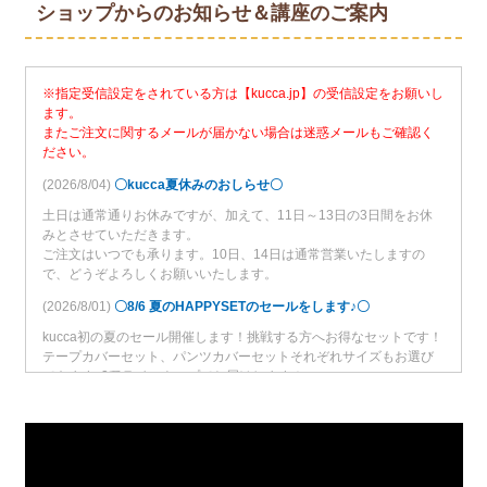
ショップからのお知らせ＆講座のご案内
※指定受信設定をされている方は【kucca.jp】の受信設定をお願いし
ます。
またご注文に関するメールが届かない場合は迷惑メールもご確認く
ださい。
(2026/8/04)
〇kucca夏休みのおしらせ〇
土日は通常通りお休みですが、加えて、11日～13日の3日間をお休
みとさせていただきます。
ご注文はいつでも承ります。10日、14日は通常営業いたしますの
で、どうぞよろしくお願いいたします。
(2026/8/01)
〇8/6 夏のHAPPYSETのセールをします♪〇
kucca初の夏のセール開催します！挑戦する方へお得なセットです！
テープカバーセット、パンツカバーセットそれぞれサイズもお選び
できます♪2種ラインナップでお届けします！
どうぞチェックしてみて下さい♪
(2026/6/21)
〇6/21 夏の新作発売します♪〇
パンツカバーもテープカバーも4種類とご用意しました！