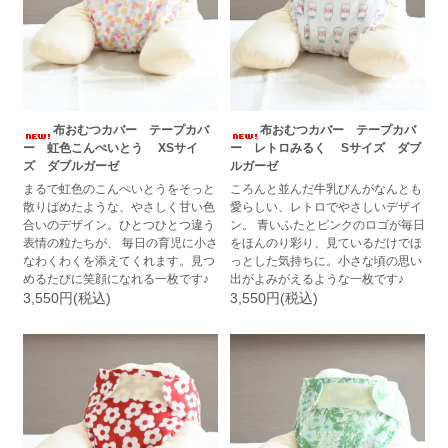
布おむつカバー テープカバ
布おむつカバー テープカバ
ー 虹色こんぺいとう XSサイ
ー レトロみるく Sサイズ ダブ
ズ ダブルガーゼ
ルガーゼ
まるで虹色のこんぺいとうをそっと
ころんと並んだ牛乳びんがなんとも
散りばめたような、やさしく甘い色
愛らしい、レトロでやさしいデザイ
合いのデザイン。ひとつひとつ違う
ン。 青いふたとピンクのロゴが毎日
表情の粒たちが、 毎日の育児に小さ
をほんのり彩り、見ているだけでほ
なわくわくを添えてくれます。見つ
っとした気持ちに。小さな頃の思い
めるたびに笑顔になれる一枚です♪
出がよみがえるような一枚です♪
3,550円(税込)
3,550円(税込)