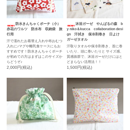
防水きんちゃくポーチ（小）
沐浴ガーゼ やんばるの森 b
赤花のワルツ 防水布 収納袋 旅
y niko＆kucca collaboration desi
行用
gn 汗拭き 保冷剤巻き 日よけ
ガーゼタオル
汗で濡れたお着替え入れや布おむつ
入れに♪マグや離乳食ケースにもお
汗取りタオルや保冷剤巻き、首に巻
すすめです！防水きんちゃくポーチ
いたり、頭に巻いたりと サイズ感、
が初めての方はまずはこのサイズか
質感抜群で、沐浴ガーゼだけにはと
らどうぞ♪
どまらない活用法！！
2,000円(税込)
1,500円(税込)