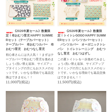
《2026年夏セール》数量限
《2026年夏セール》数量限
定！布おむつ育児 HAPPY SUMME
定！トイトレGOGO HAPPY SUMM
Rセット（テープカバーセット）
ERセット（パンツカバーセット）
テープカバー 布おむつカバー 布
パンツカバー オーガニックトレ
おむつ育児 おむつなし育児
パン トイレトレーニング おむつ
なし育児 おむつはずし
初心者さんには大人気！！まずはテ
ープカバーで布おむつ育児を進めま
この夏トイトレを一歩進めてみまし
しょう♪洗い替え追加、サイズアッ
ょう♪洗い替え追加、サイズアップ
プタイミングの方にもおススメのセ
タイミングの方にもおススメのセッ
ットです。いかなる理由でも返品交
トです。いかなる理由でも返品交換
換はできません！！
はできません！！
11,000円(税込)
11,500円(税込)