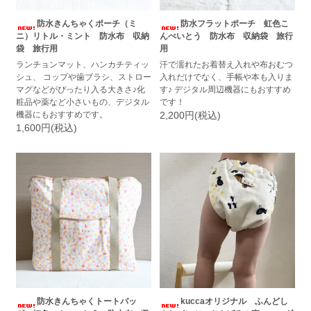
防水きんちゃくポーチ（ミ
防水フラットポーチ 虹色こ
ニ）リトル・ミント 防水布 収納
んぺいとう 防水布 収納袋 旅行
袋 旅行用
用
ランチョンマット、ハンカチティッ
汗で濡れたお着替え入れや布おむつ
シュ、 コップや歯ブラシ、ストロー
入れだけでなく、手帳や本も入りま
マグなどがぴったり入る大きさ♪化
す♪ デジタル周辺機器にもおすすめ
粧品や薬など小さいもの、デジタル
です！
機器にもおすすめです。
2,200円(税込)
1,600円(税込)
防水きんちゃくトートバッ
kuccaオリジナル ふんどし