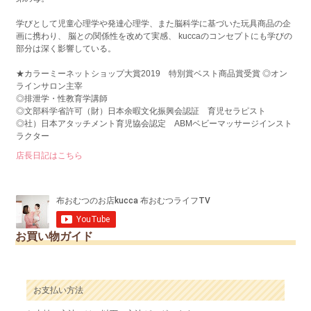
学びとして児童心理学や発達心理学、また脳科学に基づいた玩具商品の企
画に携わり、 脳との関係性を改めて実感、 kuccaのコンセプトにも学びの
部分は深く影響している。
★カラーミーネットショップ大賞2019 特別賞ベスト商品賞受賞 ◎オン
ラインサロン主宰
◎排泄学・性教育学講師
◎文部科学省許可（財）日本余暇文化振興会認証 育児セラピスト
◎社）日本アタッチメント育児協会認定 ABMベビーマッサージインスト
ラクター
店長日記はこちら
お買い物ガイド
お支払い方法