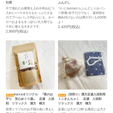
行用
ふんどし
汗で濡れたお着替え入れや布おむつ
ついにkuccaからふんどし☆おパン
入れに♪バスタオルもたっぷり入る
ツ登場♪女子だけでなく、鼠径部を
のでプールバック代わりにも。ホー
締め付けないのは男の子にもGOOD
ローおまるもすっぽり♪大人用でも
よ！
十分に使える大きさです。
2,420円(税込)
2,900円(税込)
kuccaオリジナル 『夜のお
（別売り）漢方足湯入浴剤用
守り 安心めぐり湯』 足湯 入浴
ミニきんちゃく ‐足湯 入浴剤
剤 リラックス 漢方 韓方
リラックス 漢方 韓方
排泄トラブルのお子様の為に考えた
足湯には大さじ2杯 お風呂には大さ