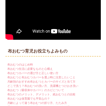
汗取りパッドも夏季限定で販売です！
どうぞチェックしてみて下さい♪
(2026/5/01)
〇kuccaショップ GWのお知らせ〇
5/2～5/6はカレンダー通りGW休業とさせていただき、発送・お問い
合わせ業務はお休みいたします。
※GW前の発送は5/1の10時までのご注文とさせていただきます。
5/7から順次対応させていただきます。ご注文はお休み中も随時受け
付けておりますので、
どうぞよろしくお願いいたします。
布おむつ育児お役立ちよみもの
(202512/24)
〇kuccaショップ 年末年始のお知らせ〇
12/27～1/4は冬休みとさせていただき、発送・お問い合わせ業務は
布おむつのはじめ時
お休みいたします。
布おむつ生活に必要なものと心構え
1/5から順次対応させていただきます。ご注文はお休み中も随時受け
布おむつカバーの選び方と正しい使い方
付けておりますので、
布おむつと布おむつカバーを選ぶ時に注意したいこと
どうぞよろしくお願いいたします。また、福袋は4日10時から販売し
月齢別のおすすめ布おむつとカバーのサイズと当て方
ます！！
どこで洗う？布おむつの洗い方、洗濯機とつけおき洗い
布おむつ（吸収体やカバー）のカビについて
布おむつのメリット、デメリット、紙おむつとの比較
(2025/08/06)
〇kuccaショップ2025年夏休みのお知らせ〇
布おむつは保育園でも平気なの？
月齢によって違う布おむつの折り方、たたみ方
8/9～8/17は夏休み（土日祝含む）とさせていただき、発送・お問い