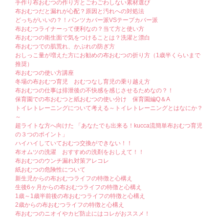
手作り布おむつの作り方とごわごわしない素材選び
合わせ業務はお休みいたします。
布おむつだと漏れが心配？原因と汚れへの対処法
8日までの発送は8日11：00までのご注文のみ。それ以後は8/18から
どっちがいいの？！パンツカバー派VSテープカバー派
順次対応させていただきます。
布おむつライナーって便利なの？当て方と使い方
ご注文はお休み中も随時受け付けておりますので、どうぞよろしく
布おむつの衛生面で気をつけることは？洗濯と漂白
お願いいたします。
布おむつでの肌荒れ、かぶれの防ぎ方
おしっこ量が増えた方にお勧めの布おむつの折り方（1歳半くらいまで
(2024/12/27)
〇kuccaショップ 冬休みのお知らせ〇
推奨）
布おむつの使い方講座
12/27PM～1/5は冬休みとさせていただき、発送・お問い合わせ業務
冬場の布おむつ育児 おむつなし育児の乗り越え方
はお休みいたします。
布おむつの仕事は排泄後の不快感を感じさせるためなの？！
福袋は1/5から発売します♪1/6から順次対応させていただきます。ご
保育園での布おむつと紙おむつの使い分け 保育園編Q＆A
注文はお休み中も随時受け付けておりますので、
トイレトレーニングについて考える～トイレトレーニングとはなにか？
どうぞよろしくお願いいたします。
～
超ライトな方へ向けた 「あなたでも出来る！kucca流簡単布おむつ育児
(2024/08/08)
〇kuccaショップ 夏休みのお知らせ〇
の３つのポイント」
ハイハイしていておむつ交換ができない！！
8/10～8/15は夏休みとさせていただき、発送・お問い合わせ業務は
布オムツの洗濯 おすすめの洗剤をおしえて！！
お休みいたします。
布おむつのウンチ漏れ対策アレコレ
8/16から順次対応させていただきます。ご注文はお休み中も随時受
紙おむつの危険性について
け付けておりますので、
新生児からの布おむつライフの特徴と心構え
どうぞよろしくお願いいたします。
生後6ヶ月からの布おむつライフの特徴と心構え
1歳～1歳半前後の布おむつライフの特徴と心構え
2歳からの布おむつライフの特徴と心構え
(2023/12/28)
〇kuccaショップ 年末年始のお知らせ〇
布おむつのニオイやカビ防止にはコレがおススメ！