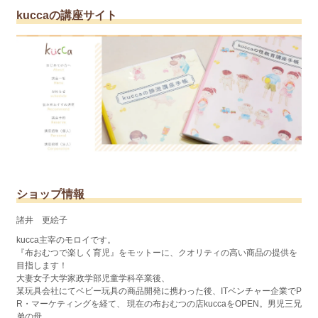
kuccaの講座サイト
ショップ情報
諸井 更絵子
kucca主宰のモロイです。
『布おむつで楽しく育児』をモットーに、クオリティの高い商品の提供を
目指します！
大妻女子大学家政学部児童学科卒業後、
某玩具会社にてベビー玩具の商品開発に携わった後、ITベンチャー企業でP
R・マーケティングを経て、 現在の布おむつの店kuccaをOPEN。男児三兄
弟の母。