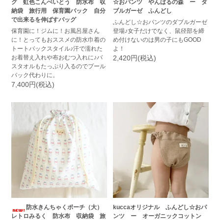
グ 虹色こんぺいとう 防水布 収
☆おパンツ やんばるの森 ー ダ
納袋 旅行用 保育園バック 自分
ブルガーゼ ふんどし
で出来るを伸ばすバッグ
ふんどし☆おパンツのダブルガーゼ
保育園に！ジムに！お風呂屋さん
登場♪女子だけでなく、鼠径部を締
に！とってもおススメの防水巾着の
め付けないのは男の子にもGOOD
トートバックスタイル♪汗で濡れた
よ！
お着替え入れや布おむつ入れに♪バ
2,420円(税込)
スタオルもたっぷり入るのでプール
バック代わりに。
7,400円(税込)
防水きんちゃくポーチ（大）
kuccaオリジナル ふんどし☆おパ
レトロみるく 防水布 収納袋 旅
ンツ ー オーガニックコットン