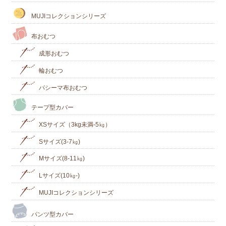
いただくこととなりました。
MUJIコレクションシリーズ
大変心苦しくは思いますが、どうぞご理解のほどよろしくお願いい
たします。
布おむつ
(2022/12/25)
〇冬休みのお知らせ○
成形おむつ
★2022年12月29日（木）～2023年1月4日（水）までお休みいただ
輪おむつ
きます。
発送は5日から順次お届けします。
パシーマ布おむつ
尚、5日には福袋が発売いたします♡
どうぞよろしくお願いいたします。
テープ型カバー
XSサイズ（3kg未満-5㎏）
(2022/10/22)
〇秋冬の新作発売しました♪〇
パンツカバーは4種類、テープカバーは3種類とご用意しました！
Sサイズ(3-7㎏)
また、秋冬限定の腹巻・スリーパー・
ocotecoパンツ
・授乳ストール
も必見
Mサイズ(8-11㎏)
どうぞチェックしてみて下さい♪
Lサイズ(10㎏‐)
MUJIコレクションシリーズ
パンツ型カバー