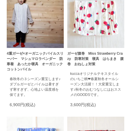
4重ガーゼ×オーガニックパイルスリ
ガーゼ腹巻 Miss Strawberry Cra
ーパー マシュマロラベンダー 防
zy 防寒対策 寝具 はらまき 腹
寒着 あったか寝具 オーガニック
巻 おねしょ対策
コットンパイル
kuccaオリジナルテキスタイル
春秋冬の３シーズン重宝します♪
のいちご柄❤春夏秋冬オールシ
ダブルガーゼとパイルは暑すぎ
ーズン大活躍！！大変重宝しま
ず寒すぎず、心地よい温度感を
す♪秋冬のおむつなしにはおスス
保てます。
メのGOODSです。
6,900円(税込)
3,600円(税込)