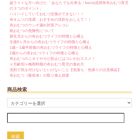
超ライトな方へ向けた 「あなたでも出来る！kucca流簡単布おむつ育児
の３つのポイント」
ハイハイしていておむつ交換ができない！！
布オムツの洗濯 おすすめの洗剤をおしえて！！
布おむつのウンチ漏れ対策アレコレ
紙おむつの危険性について
新生児からの布おむつライフの特徴と心構え
生後6ヶ月からの布おむつライフの特徴と心構え
1歳～1歳半前後の布おむつライフの特徴と心構え
2歳からの布おむつライフの特徴と心構え
布おむつのニオイやカビ防止にはコレがおススメ！
≪月齢別≫梅雨時期の布おむつ育児の進め方
洗剤で気を付けないといけないこと【色落ち・色移りの注意喚起】
布おむつ（吸収体）の取り換え頻度
商品検索
検索