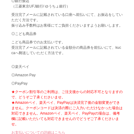
◎銀行振込
（三菱東京UFJ銀行/ ゆうちょ銀行）
受注完了メールに記載されている口座へ前払いにて、お振込をしてい
ただく方法です。
振り込み手数料はお客様にてご負担くださいますようお願いします。
◎こども商品券
こども商品券でのお支払いです。
受注完了メールに記載されている金額分の商品券を前払いにて、kuc
caへ郵送していただく方法です。
◎楽天ペイ
◎Amazon Pay
◎PayPay
★クーポン割引等のご利用は、ご注文後からの対応不可となりますの
で、どうぞご了承くださいませ。
★Amazonペイ、楽天ペイ、PayPayは決済完了後の金額変更ができ
ません。クーポンコードは決済の際にご入力いただけなかった場合は
対応できません。Amazonペイ、楽天ペイ、PayPayの場合は、備考
欄に記載いただいても対応できませんのでどうぞご了承くださいま
せ。
お支払いについての詳細はこちら