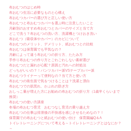
布おむつのはじめ時
布おむつ生活に必要なものと心構え
布おむつカバーの選び方と正しい使い方
布おむつと布おむつカバーを選ぶ時に注意したいこと
月齢別のおすすめ布おむつとカバーのサイズと当て方
どこで洗う？布おむつの洗い方、洗濯機とつけおき洗い
布おむつ（吸収体やカバー）のカビについて
布おむつのメリット、デメリット、紙おむつとの比較
布おむつは保育園でも平気なの？
月齢によって違う布おむつの折り方、たたみ方
手作り布おむつの作り方とごわごわしない素材選び
布おむつだと漏れが心配？原因と汚れへの対処法
どっちがいいの？！パンツカバー派VSテープカバー派
布おむつライナーって便利なの？当て方と使い方
布おむつの衛生面で気をつけることは？洗濯と漂白
布おむつでの肌荒れ、かぶれの防ぎ方
おしっこ量が増えた方にお勧めの布おむつの折り方（1歳半くらいまで
推奨）
布おむつの使い方講座
冬場の布おむつ育児 おむつなし育児の乗り越え方
布おむつの仕事は排泄後の不快感を感じさせるためなの？！
保育園での布おむつと紙おむつの使い分け 保育園編Q＆A
トイレトレーニングについて考える～トイレトレーニングとはなにか？
～