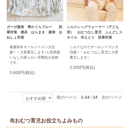
ガーゼ腹巻 華かぐらブルー 防
シルクレッグウォーマー（子ども
寒対策 寝具 はらまき 腹巻 お
用） おむつなし育児 ふんどしス
ねしょ対策
タイル 冷えとり 防寒対策
春夏秋冬オールシーズン大活
シルクなのでオールシーズン大
躍！！大変重宝します♪人気間違
活躍！！おむつなし育児に大変
いなしの柔らかい雰囲気の花柄
重宝します♪
です。
2,500円(税込)
3,600円(税込)
前のページ
1-14
/
14
次のページ
布おむつ育児お役立ちよみもの