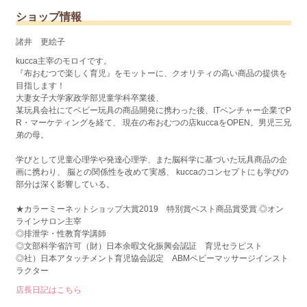
ショップ情報
諸井 更絵子
kucca主宰のモロイです。
『布おむつで楽しく育児』をモットーに、クオリティの高い商品の提供を
目指します！
大妻女子大学家政学部児童学科卒業後、
某玩具会社にてベビー玩具の商品開発に携わった後、ITベンチャー企業でP
R・マーケティングを経て、 現在の布おむつの店kuccaをOPEN。男児三兄
弟の母。
学びとして児童心理学や発達心理学、また脳科学に基づいた玩具商品の企
画に携わり、 脳との関係性を改めて実感、 kuccaのコンセプトにも学びの
部分は深く影響している。
★カラーミーネットショップ大賞2019 特別賞ベスト商品賞受賞 ◎オン
ラインサロン主宰
◎排泄学・性教育学講師
◎文部科学省許可（財）日本余暇文化振興会認証 育児セラピスト
◎社）日本アタッチメント育児協会認定 ABMベビーマッサージインスト
ラクター
店長日記はこちら