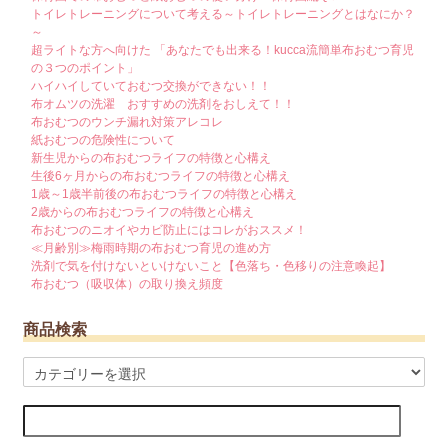
トイレトレーニングについて考える～トイレトレーニングとはなにか？
～
超ライトな方へ向けた 「あなたでも出来る！kucca流簡単布おむつ育児
の３つのポイント」
ハイハイしていておむつ交換ができない！！
布オムツの洗濯 おすすめの洗剤をおしえて！！
布おむつのウンチ漏れ対策アレコレ
紙おむつの危険性について
新生児からの布おむつライフの特徴と心構え
生後6ヶ月からの布おむつライフの特徴と心構え
1歳～1歳半前後の布おむつライフの特徴と心構え
2歳からの布おむつライフの特徴と心構え
布おむつのニオイやカビ防止にはコレがおススメ！
≪月齢別≫梅雨時期の布おむつ育児の進め方
洗剤で気を付けないといけないこと【色落ち・色移りの注意喚起】
布おむつ（吸収体）の取り換え頻度
商品検索