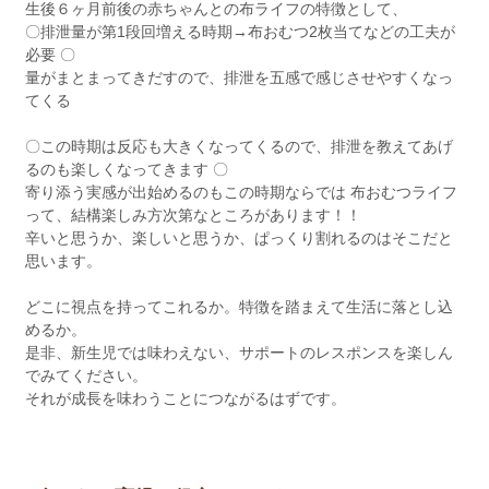
生後６ヶ月前後の赤ちゃんとの布ライフの特徴として、
〇排泄量が第1段回増える時期→布おむつ2枚当てなどの工夫が
必要 〇
量がまとまってきだすので、排泄を五感で感じさせやすくなっ
てくる
〇この時期は反応も大きくなってくるので、排泄を教えてあげ
るのも楽しくなってきます 〇
寄り添う実感が出始めるのもこの時期ならでは 布おむつライフ
って、結構楽しみ方次第なところがあります！！
辛いと思うか、楽しいと思うか、ぱっくり割れるのはそこだと
思います。
どこに視点を持ってこれるか。特徴を踏まえて生活に落とし込
めるか。
是非、新生児では味わえない、サポートのレスポンスを楽しん
でみてください。
それが成長を味わうことにつながるはずです。