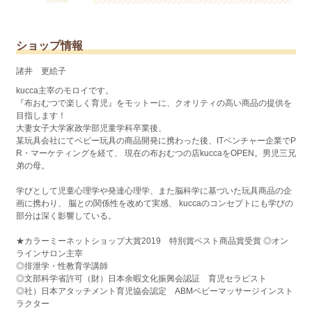
ショップ情報
諸井 更絵子
kucca主宰のモロイです。
『布おむつで楽しく育児』をモットーに、クオリティの高い商品の提供を
目指します！
大妻女子大学家政学部児童学科卒業後、
某玩具会社にてベビー玩具の商品開発に携わった後、ITベンチャー企業でP
R・マーケティングを経て、 現在の布おむつの店kuccaをOPEN。男児三兄
弟の母。
学びとして児童心理学や発達心理学、また脳科学に基づいた玩具商品の企
画に携わり、 脳との関係性を改めて実感、 kuccaのコンセプトにも学びの
部分は深く影響している。
★カラーミーネットショップ大賞2019 特別賞ベスト商品賞受賞 ◎オン
ラインサロン主宰
◎排泄学・性教育学講師
◎文部科学省許可（財）日本余暇文化振興会認証 育児セラピスト
◎社）日本アタッチメント育児協会認定 ABMベビーマッサージインスト
ラクター