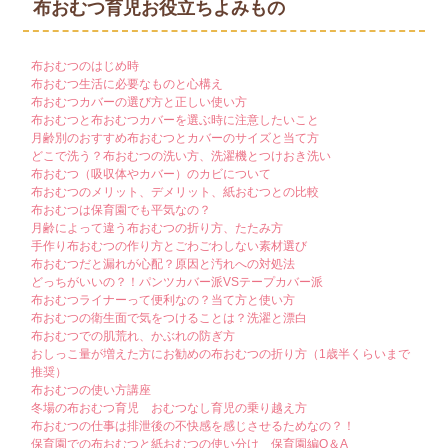
布おむつ育児お役立ちよみもの
布おむつのはじめ時
布おむつ生活に必要なものと心構え
布おむつカバーの選び方と正しい使い方
布おむつと布おむつカバーを選ぶ時に注意したいこと
月齢別のおすすめ布おむつとカバーのサイズと当て方
どこで洗う？布おむつの洗い方、洗濯機とつけおき洗い
布おむつ（吸収体やカバー）のカビについて
布おむつのメリット、デメリット、紙おむつとの比較
布おむつは保育園でも平気なの？
月齢によって違う布おむつの折り方、たたみ方
手作り布おむつの作り方とごわごわしない素材選び
布おむつだと漏れが心配？原因と汚れへの対処法
どっちがいいの？！パンツカバー派VSテープカバー派
布おむつライナーって便利なの？当て方と使い方
布おむつの衛生面で気をつけることは？洗濯と漂白
布おむつでの肌荒れ、かぶれの防ぎ方
おしっこ量が増えた方にお勧めの布おむつの折り方（1歳半くらいまで
推奨）
布おむつの使い方講座
冬場の布おむつ育児 おむつなし育児の乗り越え方
布おむつの仕事は排泄後の不快感を感じさせるためなの？！
保育園での布おむつと紙おむつの使い分け 保育園編Q＆A