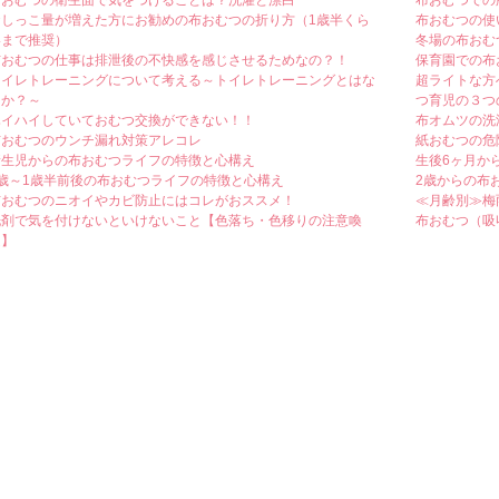
布おむつの衛生面で気をつけることは？洗濯と漂白
布おむつでの
おしっこ量が増えた方にお勧めの布おむつの折り方（1歳半くら
布おむつの使
いまで推奨）
冬場の布おむ
布おむつの仕事は排泄後の不快感を感じさせるためなの？！
保育園での布
トイレトレーニングについて考える～トイレトレーニングとはな
超ライトな方
にか？～
つ育児の３つ
ハイハイしていておむつ交換ができない！！
布オムツの洗
布おむつのウンチ漏れ対策アレコレ
紙おむつの危
新生児からの布おむつライフの特徴と心構え
生後6ヶ月か
1歳～1歳半前後の布おむつライフの特徴と心構え
2歳からの布
布おむつのニオイやカビ防止にはコレがおススメ！
≪月齢別≫梅
洗剤で気を付けないといけないこと【色落ち・色移りの注意喚
布おむつ（吸
起】