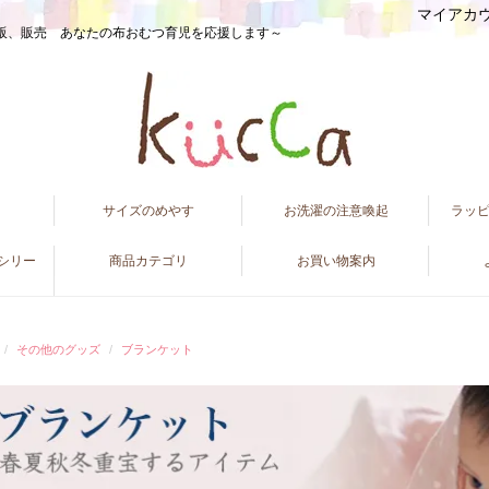
マイアカ
販、販売 あなたの布おむつ育児を応援します～
て
サイズのめやす
お洗濯の注意喚起
ラッ
ンシリー
商品カテゴリ
お買い物案内
その他のグッズ
ブランケット