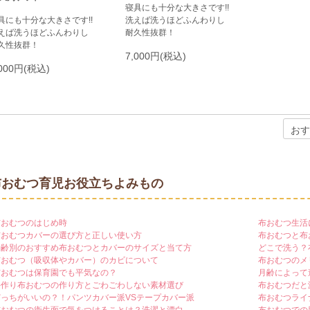
寝具にも十分な大きさです!!
具にも十分な大きさです!!
洗えば洗うほどふんわりし
えば洗うほどふんわりし
耐久性抜群！
久性抜群！
7,000円(税込)
,000円(税込)
布おむつ育児お役立ちよみもの
布おむつのはじめ時
布おむつ生活
布おむつカバーの選び方と正しい使い方
布おむつと布
月齢別のおすすめ布おむつとカバーのサイズと当て方
どこで洗う？
布おむつ（吸収体やカバー）のカビについて
布おむつのメ
布おむつは保育園でも平気なの？
月齢によって
手作り布おむつの作り方とごわごわしない素材選び
布おむつだと
どっちがいいの？！パンツカバー派VSテープカバー派
布おむつライ