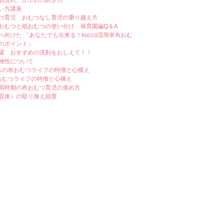
肌荒れ、かぶれの防ぎ方
い方講座
つ育児 おむつなし育児の乗り越え方
おむつと紙おむつの使い分け 保育園編Q＆A
へ向けた 「あなたでも出来る！kucca流簡単布おむ
のポイント」
濯 おすすめの洗剤をおしえて！！
険性について
らの布おむつライフの特徴と心構え
おむつライフの特徴と心構え
雨時期の布おむつ育児の進め方
収体）の取り換え頻度