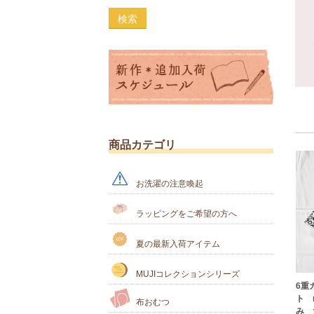
検索
商品カテゴリ
お洗濯の注意喚起
ラッピングをご希望の方へ
夏の最新入荷アイテム
MUJIコレクションシリーズ
6重
ト m
布おむつ
み 