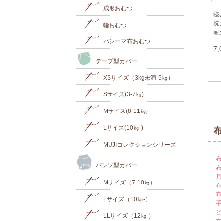
成形おむつ
寝
洗
輪おむつ
耐
パシーマ布おむつ
7
テープ型カバー
XSサイズ（3kg未満-5㎏）
Sサイズ(3-7㎏)
Mサイズ(8-11㎏)
Lサイズ(10㎏‐)
MUJIコレクションシリーズ
パンツ型カバー
Mサイズ（7-10㎏）
Lサイズ（10㎏-）
LLサイズ（12㎏-）