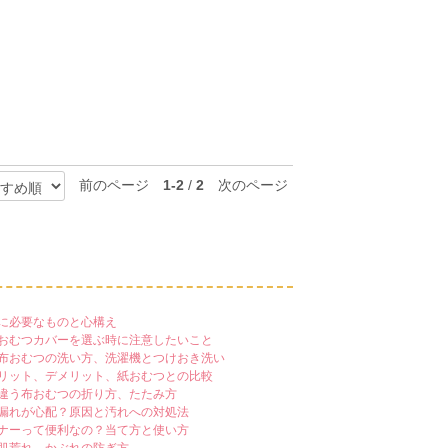
前のページ
1-2
/
2
次のページ
に必要なものと心構え
おむつカバーを選ぶ時に注意したいこと
布おむつの洗い方、洗濯機とつけおき洗い
リット、デメリット、紙おむつとの比較
違う布おむつの折り方、たたみ方
漏れが心配？原因と汚れへの対処法
ナーって便利なの？当て方と使い方