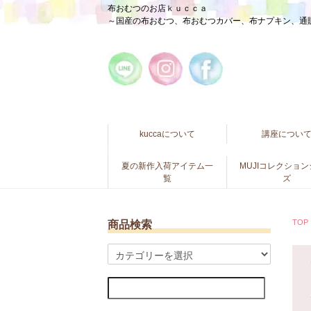
布おむつのお店ｋｕｃｃａ
～国産の布おむつ、布おむつカバー、布ナプキン、通
kuccaについて
講座につい
夏の新作入荷アイテム一
MUJIコレクショ
覧
ズ
TOP
商品検索