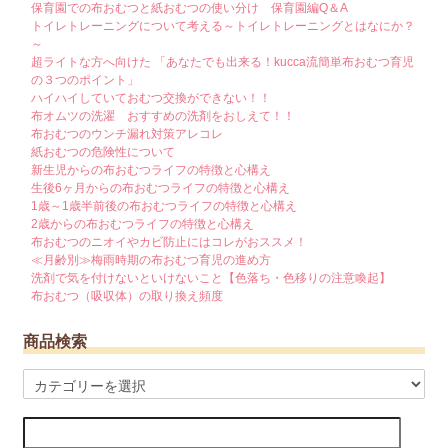
保育園での布おむつと紙おむつの使い分け 保育園編Q＆A
トイレトレーニングについて考える～トイレトレーニングとはなにか？
～
超ライトな方へ向けた 「あなたでも出来る！kucca流簡単布おむつ育児
の３つのポイント」
ハイハイしていておむつ交換ができない！！
布オムツの洗濯 おすすめの洗剤をおしえて！！
布おむつのウンチ漏れ対策アレコレ
紙おむつの危険性について
新生児からの布おむつライフの特徴と心構え
生後6ヶ月からの布おむつライフの特徴と心構え
1歳～1歳半前後の布おむつライフの特徴と心構え
2歳からの布おむつライフの特徴と心構え
布おむつのニオイやカビ防止にはコレがおススメ！
≪月齢別≫梅雨時期の布おむつ育児の進め方
洗剤で気を付けないといけないこと【色落ち・色移りの注意喚起】
布おむつ（吸収体）の取り換え頻度
商品検索