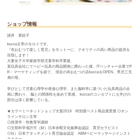
ショップ情報
諸井 更絵子
kucca主宰のモロイです。
『布おむつで楽しく育児』をモットーに、クオリティの高い商品の提供を
目指します！
大妻女子大学家政学部児童学科卒業後、
某玩具会社にてベビー玩具の商品開発に携わった後、ITベンチャー企業でP
R・マーケティングを経て、 現在の布おむつの店kuccaをOPEN。男児三兄
弟の母。
学びとして児童心理学や発達心理学、また脳科学に基づいた玩具商品の企
画に携わり、 脳との関係性を改めて実感、 kuccaのコンセプトにも学びの
部分は深く影響している。
★カラーミーネットショップ大賞2019 特別賞ベスト商品賞受賞 ◎オン
ラインサロン主宰
◎排泄学・性教育学講師
◎文部科学省許可（財）日本余暇文化振興会認証 育児セラピスト
◎社）日本アタッチメント育児協会認定 ABMベビーマッサージインスト