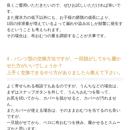
長くご愛用いただきたいので、ぜひお試しいただければ幸いで
す。
また撥水力の低下以外にも、お子様の膀胱の成長により、
1回の排泄量が増えているよって漏れや染み出しが頻繁に発生す
るということも考えられます。
その場合は、布おむつの量を調節することが大事です。
4．パンツ型の交換方法ですが、一回脱がしてから履か
せた方がいいでしょうか？
上手く交換できるやり方がありましたら教えて下さい。
よく寄せられる相談でもあるのですが、うんちなどの場合は、
まずはスナップボタンを外して、うんちおむつを取って、
お尻を拭いてから、カバーを脱がせると、カバーが汚れませ
ん。
またカバーが使える場合は、そのままおむつを当てるのも良い
ですが、
一旦脱がせてから、ベロに布おむつを挟み、履かせるとスムー
ズかと思います。