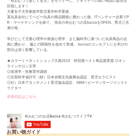
『布おむつで楽しく育児』をモットーに、クオリティの高い商品の提供を
目指します！
大妻女子大学家政学部児童学科卒業後、
某玩具会社にてベビー玩具の商品開発に携わった後、ITベンチャー企業でP
R・マーケティングを経て、 現在の布おむつの店kuccaをOPEN。男児三兄
弟の母。
学びとして児童心理学や発達心理学、また脳科学に基づいた玩具商品の企
画に携わり、 脳との関係性を改めて実感、 kuccaのコンセプトにも学びの
部分は深く影響している。
★カラーミーネットショップ大賞2019 特別賞ベスト商品賞受賞 ◎オン
ラインサロン主宰
◎排泄学・性教育学講師
◎文部科学省許可（財）日本余暇文化振興会認証 育児セラピスト
◎社）日本アタッチメント育児協会認定 ABMベビーマッサージインスト
ラクター
店長日記はこちら
お買い物ガイド