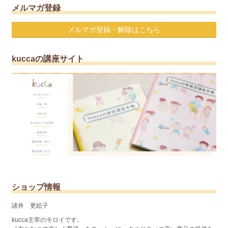
メルマガ登録
メルマガ登録・解除はこちら
kuccaの講座サイト
ショップ情報
諸井 更絵子
kucca主宰のモロイです。