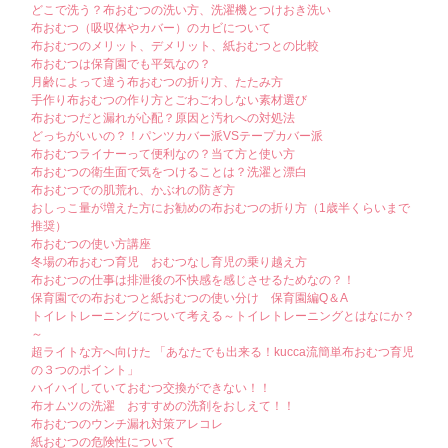
どこで洗う？布おむつの洗い方、洗濯機とつけおき洗い
布おむつ（吸収体やカバー）のカビについて
布おむつのメリット、デメリット、紙おむつとの比較
布おむつは保育園でも平気なの？
月齢によって違う布おむつの折り方、たたみ方
手作り布おむつの作り方とごわごわしない素材選び
布おむつだと漏れが心配？原因と汚れへの対処法
どっちがいいの？！パンツカバー派VSテープカバー派
布おむつライナーって便利なの？当て方と使い方
布おむつの衛生面で気をつけることは？洗濯と漂白
布おむつでの肌荒れ、かぶれの防ぎ方
おしっこ量が増えた方にお勧めの布おむつの折り方（1歳半くらいまで
推奨）
布おむつの使い方講座
冬場の布おむつ育児 おむつなし育児の乗り越え方
布おむつの仕事は排泄後の不快感を感じさせるためなの？！
保育園での布おむつと紙おむつの使い分け 保育園編Q＆A
トイレトレーニングについて考える～トイレトレーニングとはなにか？
～
超ライトな方へ向けた 「あなたでも出来る！kucca流簡単布おむつ育児
の３つのポイント」
ハイハイしていておむつ交換ができない！！
布オムツの洗濯 おすすめの洗剤をおしえて！！
布おむつのウンチ漏れ対策アレコレ
紙おむつの危険性について