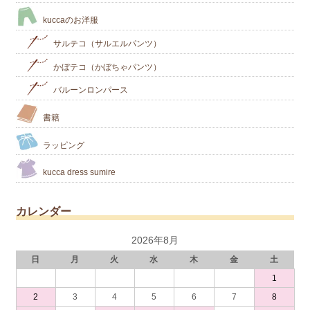
kuccaのお洋服
サルテコ（サルエルパンツ）
かぼテコ（かぼちゃパンツ）
バルーンロンパース
書籍
ラッピング
kucca dress sumire
カレンダー
2026年8月
日
月
火
水
木
金
土
1
2
3
4
5
6
7
8