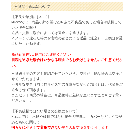
不良品・返品について
【不良や破損において】
kuccaでは、商品が封を開けた時点で不良品であった場合や破損して
いた場合に限り、
返品・交換（場合によっては返金）を承ります。
イメージが違った等のお客様の都合による返品（返金）・交換はお受
けいたしかねます。
商品到着後3日以内にご連絡ください
日程を過ぎた場合はいかなる理由でもお受けしません。ご注意くださ
い。
不良破損等の内容を確認させていただき、交換が可能な場合は交換さ
せていただきます。
不可能な場合（同じ柄サイズでの在庫がなかった場合）は、代金をご
返金させて頂きます。
またセット商品の場合は、単品価格と差額が生じますことをご了承く
ださいませ。
【不良破損ではない場合の交換において】
Kuccaでは、不良や破損ではない場合の交換は、カバーなどサイズが
あるものに関して、
明らかに小さくて着用できない
場合のみ交換を受け付けます。