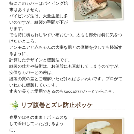
特にこのカバーはパイピング始
末はありません。
パイピング法は、大量生産に多
いのですが、縫製の手間が下が
ります。
でも特に横もれしやすい布おむつ。太もも部分は特に気をつ
けたいところ。
アンモニアと赤ちゃんの大事な肌との摩擦を少しでも軽減す
るように、
計算したデザインと縫製法です。
縫製の仕方や技術は、お値段にも直結してしまうのですが、
安価なカバーとの差は、
縫製の質の差とご理解いただければさいわいです。プロがて
いねいに縫製しています。
丈夫で長くご愛用できるのもkuccaのカバーだからこそ。
リブ腹巻とズレ防止ポッケ
春夏ではそのまま！ボトムスな
しで着用していただけるよう
に、