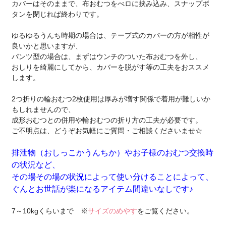
カバーはそのままで、布おむつをべロに挟み込み、スナップボ
タンを閉じれば終わりです。
ゆるゆるうんち時期の場合は、テープ式のカバーの方が相性が
良いかと思いますが、
パンツ型の場合は、まずはウンチのついた布おむつを外し、
おしりを綺麗にしてから、カバーを脱がす等の工夫をおススメ
します。
2つ折りの輪おむつ2枚使用は厚みが増す関係で着用が難しいか
もしれませんので、
成形おむつとの併用や輪おむつの折り方の工夫が必要です。
ご不明点は、どうぞお気軽にご質問・ご相談くださいませ☆
排泄物（おしっこかうんちか）やお子様のおむつ交換時
の状況など、
その場その場の状況によって使い分けることによって、
ぐんとお世話が楽になるアイテム間違いなしです♪
7～10kgくらいまで ※
サイズのめやす
をご覧ください。