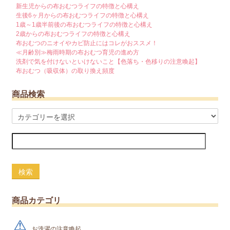
新生児からの布おむつライフの特徴と心構え
生後6ヶ月からの布おむつライフの特徴と心構え
1歳～1歳半前後の布おむつライフの特徴と心構え
2歳からの布おむつライフの特徴と心構え
布おむつのニオイやカビ防止にはコレがおススメ！
≪月齢別≫梅雨時期の布おむつ育児の進め方
洗剤で気を付けないといけないこと【色落ち・色移りの注意喚起】
布おむつ（吸収体）の取り換え頻度
商品検索
検索
商品カテゴリ
お洗濯の注意喚起