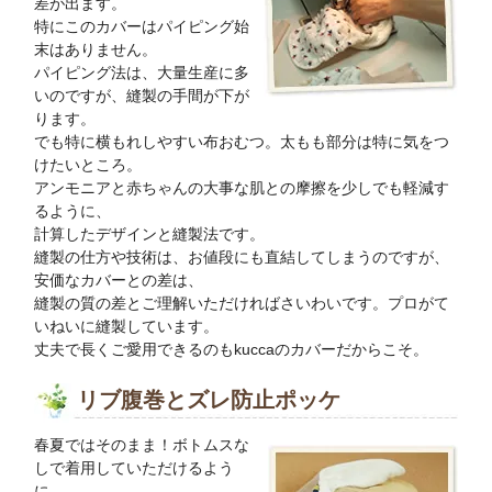
差が出ます。
特にこのカバーはパイピング始
末はありません。
パイピング法は、大量生産に多
いのですが、縫製の手間が下が
ります。
でも特に横もれしやすい布おむつ。太もも部分は特に気をつ
けたいところ。
アンモニアと赤ちゃんの大事な肌との摩擦を少しでも軽減す
るように、
計算したデザインと縫製法です。
縫製の仕方や技術は、お値段にも直結してしまうのですが、
安価なカバーとの差は、
縫製の質の差とご理解いただければさいわいです。プロがて
いねいに縫製しています。
丈夫で長くご愛用できるのもkuccaのカバーだからこそ。
リブ腹巻とズレ防止ポッケ
春夏ではそのまま！ボトムスな
しで着用していただけるよう
に、