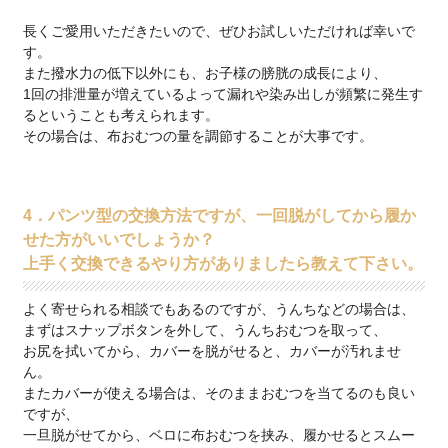
長くご愛用いただきたいので、ぜひお試しいただければ幸いで
す。
また撥水力の低下以外にも、お子様の膀胱の成長により、
1回の排泄量が増えているよって漏れや染み出しが頻繁に発生す
るということも考えられます。
その場合は、布おむつの量を調節することが大事です。
4．パンツ型の交換方法ですが、一回脱がしてから履か
せた方がいいでしょうか？
上手く交換できるやり方がありましたら教えて下さい。
よく寄せられる相談でもあるのですが、うんちなどの場合は、
まずはスナップボタンを外して、うんちおむつを取って、
お尻を拭いてから、カバーを脱がせると、カバーが汚れませ
ん。
またカバーが使える場合は、そのままおむつを当てるのも良い
ですが、
一旦脱がせてから、ベロに布おむつを挟み、履かせるとスムー