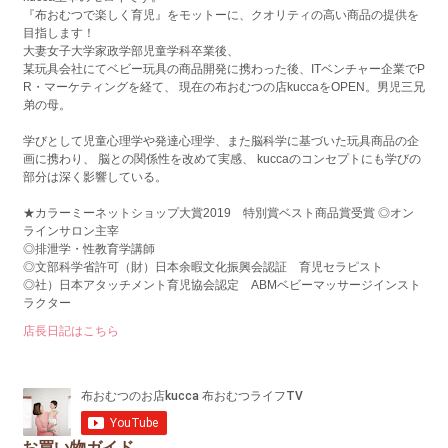
『布おむつで楽しく育児』をモットーに、クオリティの高い商品の提供を
目指します！
大妻女子大学家政学部児童学科卒業後、
某玩具会社にてベビー玩具の商品開発に携わった後、ITベンチャー企業でP
R・マーケティングを経て、 現在の布おむつの店kuccaをOPEN。男児三兄
弟の母。
学びとして児童心理学や発達心理学、また脳科学に基づいた玩具商品の企
画に携わり、 脳との関係性を改めて実感、 kuccaのコンセプトにも学びの
部分は深く影響している。
★カラーミーネットショップ大賞2019 特別賞ベスト商品賞受賞 ◎オン
ラインサロン主宰
◎排泄学・性教育学講師
◎文部科学省許可（財）日本余暇文化振興会認証 育児セラピスト
◎社）日本アタッチメント育児協会認定 ABMベビーマッサージインスト
ラクター
店長日記はこちら
お買い物ガイド