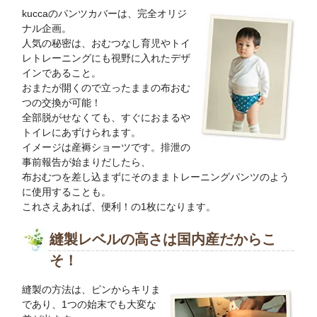
kuccaのパンツカバーは、完全オリジ
ナル企画。
人気の秘密は、おむつなし育児やトイ
レトレーニングにも視野に入れたデザ
インであること。
おまたが開くので立ったままの布おむ
つの交換が可能！
全部脱がせなくても、すぐにおまるや
トイレにあずけられます。
イメージは産褥ショーツです。排泄の
事前報告が始まりだしたら、
布おむつを差し込まずにそのままトレーニングパンツのよう
に使用することも。
これさえあれば、便利！の1枚になります。
縫製レベルの高さは国内産だからこ
そ！
縫製の方法は、ピンからキリま
であり、1つの始末でも大変な