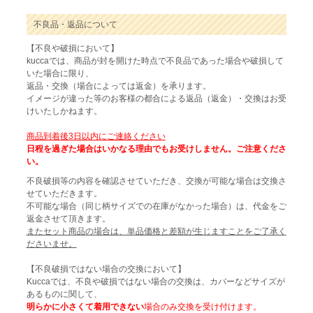
不良品・返品について
【不良や破損において】
kuccaでは、商品が封を開けた時点で不良品であった場合や破損して
いた場合に限り、
返品・交換（場合によっては返金）を承ります。
イメージが違った等のお客様の都合による返品（返金）・交換はお受
けいたしかねます。
商品到着後3日以内にご連絡ください
日程を過ぎた場合はいかなる理由でもお受けしません。ご注意くださ
い。
不良破損等の内容を確認させていただき、交換が可能な場合は交換さ
せていただきます。
不可能な場合（同じ柄サイズでの在庫がなかった場合）は、代金をご
返金させて頂きます。
またセット商品の場合は、単品価格と差額が生じますことをご了承く
ださいませ。
【不良破損ではない場合の交換において】
Kuccaでは、不良や破損ではない場合の交換は、カバーなどサイズが
あるものに関して、
明らかに小さくて着用できない
場合のみ交換を受け付けます。