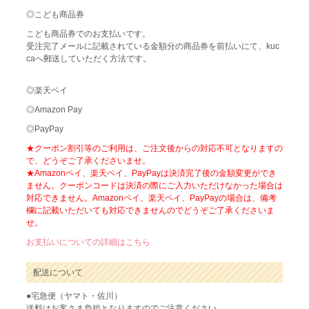
◎こども商品券
こども商品券でのお支払いです。
受注完了メールに記載されている金額分の商品券を前払いにて、kuc
caへ郵送していただく方法です。
◎楽天ペイ
◎Amazon Pay
◎PayPay
★クーポン割引等のご利用は、ご注文後からの対応不可となりますの
で、どうぞご了承くださいませ。
★Amazonペイ、楽天ペイ、PayPayは決済完了後の金額変更ができ
ません。クーポンコードは決済の際にご入力いただけなかった場合は
対応できません。Amazonペイ、楽天ペイ、PayPayの場合は、備考
欄に記載いただいても対応できませんのでどうぞご了承くださいま
せ。
お支払いについての詳細はこちら
配送について
●宅急便（ヤマト・佐川）
送料はお客さま負担となりますのでご注意ください。