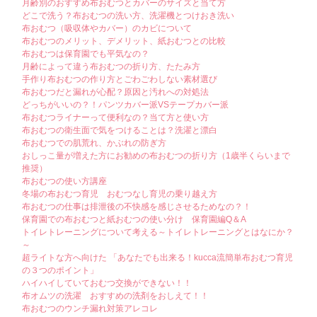
月齢別のおすすめ布おむつとカバーのサイズと当て方
どこで洗う？布おむつの洗い方、洗濯機とつけおき洗い
布おむつ（吸収体やカバー）のカビについて
布おむつのメリット、デメリット、紙おむつとの比較
布おむつは保育園でも平気なの？
月齢によって違う布おむつの折り方、たたみ方
手作り布おむつの作り方とごわごわしない素材選び
布おむつだと漏れが心配？原因と汚れへの対処法
どっちがいいの？！パンツカバー派VSテープカバー派
布おむつライナーって便利なの？当て方と使い方
布おむつの衛生面で気をつけることは？洗濯と漂白
布おむつでの肌荒れ、かぶれの防ぎ方
おしっこ量が増えた方にお勧めの布おむつの折り方（1歳半くらいまで
推奨）
布おむつの使い方講座
冬場の布おむつ育児 おむつなし育児の乗り越え方
布おむつの仕事は排泄後の不快感を感じさせるためなの？！
保育園での布おむつと紙おむつの使い分け 保育園編Q＆A
トイレトレーニングについて考える～トイレトレーニングとはなにか？
～
超ライトな方へ向けた 「あなたでも出来る！kucca流簡単布おむつ育児
の３つのポイント」
ハイハイしていておむつ交換ができない！！
布オムツの洗濯 おすすめの洗剤をおしえて！！
布おむつのウンチ漏れ対策アレコレ