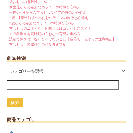
紙おむつの危険性について
新生児からの布おむつライフの特徴と心構え
生後6ヶ月からの布おむつライフの特徴と心構え
1歳～1歳半前後の布おむつライフの特徴と心構え
2歳からの布おむつライフの特徴と心構え
布おむつのニオイやカビ防止にはコレがおススメ！
≪月齢別≫梅雨時期の布おむつ育児の進め方
洗剤で気を付けないといけないこと【色落ち・色移りの注意喚起】
布おむつ（吸収体）の取り換え頻度
商品検索
検索
商品カテゴリ