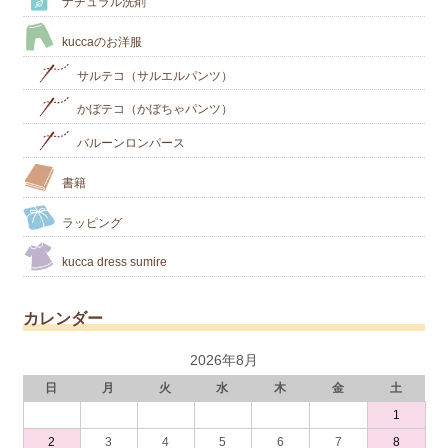
ナチュラル洗剤
kuccaのお洋服
サルテコ（サルエルパンツ）
かぼテコ（かぼちゃパンツ）
バルーンロンパース
書籍
ラッピング
kucca dress sumire
カレンダー
2026年8月
日
月
火
水
木
金
土
1
2
3
4
5
6
7
8