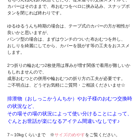
カバーはそのままで、布おむつをべロに挟み込み、スナップボ
タンを閉じれば終わりです。
ゆるゆるうんち時期の場合は、テープ式のカバーの方が相性が
良いかと思いますが、
パンツ型の場合は、まずはウンチのついた布おむつを外し、
おしりを綺麗にしてから、カバーを脱がす等の工夫をおススメ
します。
2つ折りの輪おむつ2枚使用は厚みが増す関係で着用が難しいか
もしれませんので、
成形おむつとの併用や輪おむつの折り方の工夫が必要です。
ご不明点は、どうぞお気軽にご質問・ご相談くださいませ☆
排泄物（おしっこかうんちか）やお子様のおむつ交換時
の状況など、
その場その場の状況によって使い分けることによって、
ぐんとお世話が楽になるアイテム間違いなしです♪
7～10kgくらいまで ※
サイズのめやす
をご覧ください。