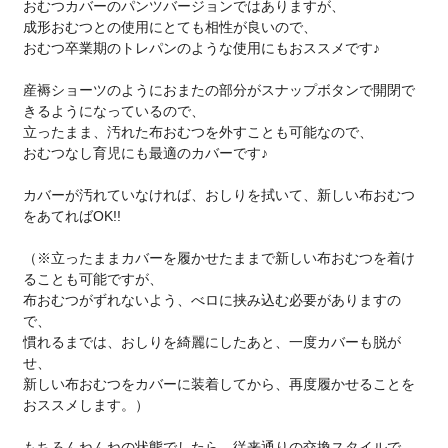
おむつカバーのパンツバージョンではありますが、
成形おむつとの使用にとても相性が良いので、
おむつ卒業期のトレパンのような使用にもおススメです♪
産褥ショーツのようにおまたの部分がスナップボタンで開閉で
きるようになっているので、
立ったまま、汚れた布おむつを外すことも可能なので、
おむつなし育児にも最適のカバーです♪
カバーが汚れていなければ、おしりを拭いて、新しい布おむつ
をあてればOK!!
（※立ったままカバーを履かせたままで新しい布おむつを着け
ることも可能ですが、
布おむつがずれないよう、べロに挟み込む必要がありますの
で、
慣れるまでは、おしりを綺麗にしたあと、一度カバーも脱が
せ、
新しい布おむつをカバーに装着してから、再度履かせることを
おススメします。）
もちろんねんねの状態でしたら、従来通りの交換スタイルで、