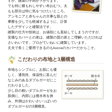
すが、縫製の手間が下がります。
でも特に横もれしやすい布おむつ。太
もも部分は特に気をつけたいところ。
アンモニアと赤ちゃんの大事な肌との
摩擦を少しでも軽減するように、計算
したデザインと縫製法です。
縫製の仕方や技術は、お値段にも直結してしまうのですが、
安価なカバーとの差は、縫製の質の差とご理解いただければ
さいわいです。プロがていねいに縫製しています。
丈夫で長くご愛用できるのもkuccaのカバーだからこそ。
こだわりの布地と3層構造
布地もシンプルに。お肌にも優
しく、通気性、保温性に富んだ
なじみのあるダブルガーゼにこ
だわりました。
少し目の粗いダブルガーゼをお
肌側に、内部には撥水布を挟
み、外側はかわいさいっぱいの
ダブルガーゼの3層構造。