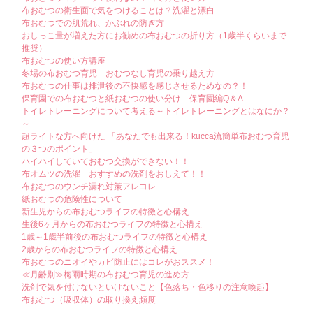
布おむつの衛生面で気をつけることは？洗濯と漂白
布おむつでの肌荒れ、かぶれの防ぎ方
おしっこ量が増えた方にお勧めの布おむつの折り方（1歳半くらいまで
推奨）
布おむつの使い方講座
冬場の布おむつ育児 おむつなし育児の乗り越え方
布おむつの仕事は排泄後の不快感を感じさせるためなの？！
保育園での布おむつと紙おむつの使い分け 保育園編Q＆A
トイレトレーニングについて考える～トイレトレーニングとはなにか？
～
超ライトな方へ向けた 「あなたでも出来る！kucca流簡単布おむつ育児
の３つのポイント」
ハイハイしていておむつ交換ができない！！
布オムツの洗濯 おすすめの洗剤をおしえて！！
布おむつのウンチ漏れ対策アレコレ
紙おむつの危険性について
新生児からの布おむつライフの特徴と心構え
生後6ヶ月からの布おむつライフの特徴と心構え
1歳～1歳半前後の布おむつライフの特徴と心構え
2歳からの布おむつライフの特徴と心構え
布おむつのニオイやカビ防止にはコレがおススメ！
≪月齢別≫梅雨時期の布おむつ育児の進め方
洗剤で気を付けないといけないこと【色落ち・色移りの注意喚起】
布おむつ（吸収体）の取り換え頻度