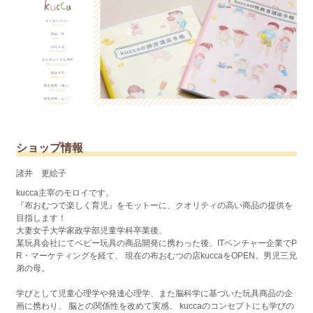
ショップ情報
諸井 更絵子
kucca主宰のモロイです。
『布おむつで楽しく育児』をモットーに、クオリティの高い商品の提供を
目指します！
大妻女子大学家政学部児童学科卒業後、
某玩具会社にてベビー玩具の商品開発に携わった後、ITベンチャー企業でP
R・マーケティングを経て、 現在の布おむつの店kuccaをOPEN。男児三兄
弟の母。
学びとして児童心理学や発達心理学、また脳科学に基づいた玩具商品の企
画に携わり、 脳との関係性を改めて実感、 kuccaのコンセプトにも学びの