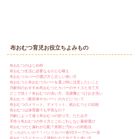
布おむつ育児お役立ちよみもの
布おむつのはじめ時
布おむつ生活に必要なものと心構え
布おむつカバーの選び方と正しい使い方
布おむつと布おむつカバーを選ぶ時に注意したいこと
月齢別のおすすめ布おむつとカバーのサイズと当て方
どこで洗う？布おむつの洗い方、洗濯機とつけおき洗い
布おむつ（吸収体やカバー）のカビについて
布おむつのメリット、デメリット、紙おむつとの比較
布おむつは保育園でも平気なの？
月齢によって違う布おむつの折り方、たたみ方
手作り布おむつの作り方とごわごわしない素材選び
布おむつだと漏れが心配？原因と汚れへの対処法
どっちがいいの？！パンツカバー派VSテープカバー派
布おむつライナーって便利なの？当て方と使い方