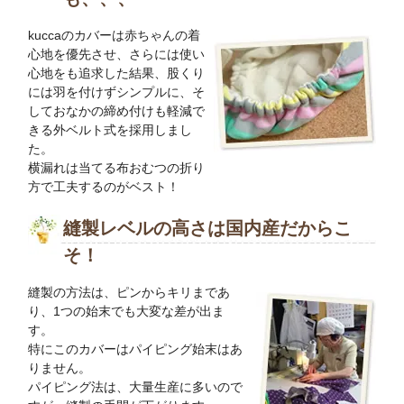
kuccaのカバーは赤ちゃんの着
心地を優先させ、さらには使い
心地をも追求した結果、股くり
には羽を付けずシンプルに、そ
しておなかの締め付けも軽減で
きる外ベルト式を採用しまし
た。
横漏れは当てる布おむつの折り
方で工夫するのがベスト！
縫製レベルの高さは国内産だからこ
そ！
縫製の方法は、ピンからキリまであ
り、1つの始末でも大変な差が出ま
す。
特にこのカバーはパイピング始末はあ
りません。
パイピング法は、大量生産に多いので