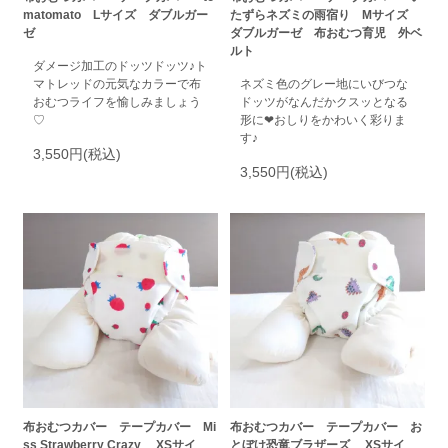
matomato Lサイズ ダブルガー
たずらネズミの雨宿り Mサイズ
ゼ
ダブルガーゼ 布おむつ育児 外ベ
ルト
ダメージ加工のドッツドッツ♪ト
マトレッドの元気なカラーで布
ネズミ色のグレー地にいびつな
おむつライフを愉しみましょう
ドッツがなんだかクスッとなる
♡
形に❤おしりをかわいく彩りま
す♪
3,550円(税込)
3,550円(税込)
布おむつカバー テープカバー Mi
布おむつカバー テープカバー お
ss Strawberry Crazy XSサイ
とぼけ恐竜ブラザーズ XSサイ