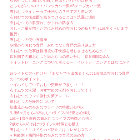
布おむつだと漏れが心配？原因と汚れへの対処法
どっちがいいの？！パンツカバー派VSテープカバー派
布おむつライナーって便利なの？当て方と使い方
布おむつの衛生面で気をつけることは？洗濯と漂白
布おむつでの肌荒れ、かぶれの防ぎ方
おしっこ量が増えた方にお勧めの布おむつの折り方（1歳半くらいまで
推奨）
布おむつの使い方講座
冬場の布おむつ育児 おむつなし育児の乗り越え方
布おむつの仕事は排泄後の不快感を感じさせるためなの？！
保育園での布おむつと紙おむつの使い分け 保育園編Q＆A
トイレトレーニングについて考える～トイレトレーニングとはなにか？
～
超ライトな方へ向けた 「あなたでも出来る！kucca流簡単布おむつ育児
の３つのポイント」
ハイハイしていておむつ交換ができない！！
布オムツの洗濯 おすすめの洗剤をおしえて！！
布おむつのウンチ漏れ対策アレコレ
紙おむつの危険性について
新生児からの布おむつライフの特徴と心構え
生後6ヶ月からの布おむつライフの特徴と心構え
1歳～1歳半前後の布おむつライフの特徴と心構え
2歳からの布おむつライフの特徴と心構え
布おむつのニオイやカビ防止にはコレがおススメ！
≪月齢別≫梅雨時期の布おむつ育児の進め方