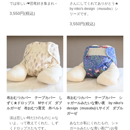
では珍しい❤恐竜好き集まれ～
さんにしてくれてありがとう★
by niko's design（musubu）シ
3,550円(税込)
リーズです。
3,550円(税込)
布おむつカバー テープカバー し
布おむつカバー テープカバー シ
ずく★ドロップス Mサイズ ダブ
ャガールみたいな青い夜 by niko's
ルガーゼ 布おむつ育児 外ベルト
design（musubu) Lサイズ ダブル
ガーゼ
涙は悲しい時だけのものじゃな
いよ。って教えてくれた、しず
あなたが私にくれたもの、シャ
くドロップスたちです。
ガールみたいな青い夜(^^♪お母