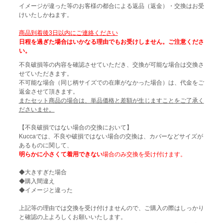
イメージが違った等のお客様の都合による返品（返金）・交換はお受
けいたしかねます。
商品到着後3日以内にご連絡ください
日程を過ぎた場合はいかなる理由でもお受けしません。ご注意くださ
い。
不良破損等の内容を確認させていただき、交換が可能な場合は交換さ
せていただきます。
不可能な場合（同じ柄サイズでの在庫がなかった場合）は、代金をご
返金させて頂きます。
またセット商品の場合は、単品価格と差額が生じますことをご了承く
ださいませ。
【不良破損ではない場合の交換において】
Kuccaでは、不良や破損ではない場合の交換は、カバーなどサイズが
あるものに関して、
明らかに小さくて着用できない
場合のみ交換を受け付けます。
◆大きすぎた場合
◆購入間違え
◆イメージと違った
上記等の理由では交換を受け付けませんので、ご購入の際はしっかり
と確認の上よろしくお願いいたします。