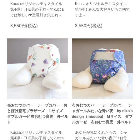
Kuccaオリジナルテキスタイル
Kuccaオリジナルテキスタイル
第4弾！THE男の子柄ってkucca
第4弾！みんな大好きいちご柄で
では珍しい❤恐竜好き集まれ～
すよ～
3,550円(税込)
3,550円(税込)
布おむつカバー テープカバー お
布おむつカバー テープカバー シ
とぼけ恐竜ブラザーズ Lサイズ
ャガールみたいな青い夜 by niko's
ダブルガーゼ 布おむつ育児 外ベル
design（musubu) Mサイズ ダブ
ト
ルガーゼ 布おむつ育児 外ベルト
Kuccaオリジナルテキスタイル
あなたが私にくれたもの、シャ
第4弾！THE男の子柄ってkucca
ガールみたいな青い夜(^^♪お母