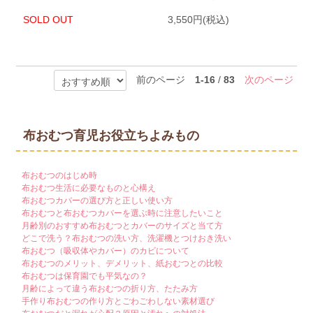
SOLD OUT
3,550円(税込)
前のページ
1-16
/
83
次のページ
布おむつ育児お役立ちよみもの
布おむつのはじめ時
布おむつ生活に必要なものと心構え
布おむつカバーの選び方と正しい使い方
布おむつと布おむつカバーを選ぶ時に注意したいこと
月齢別のおすすめ布おむつとカバーのサイズと当て方
どこで洗う？布おむつの洗い方、洗濯機とつけおき洗い
布おむつ（吸収体やカバー）のカビについて
布おむつのメリット、デメリット、紙おむつとの比較
布おむつは保育園でも平気なの？
月齢によって違う布おむつの折り方、たたみ方
手作り布おむつの作り方とごわごわしない素材選び