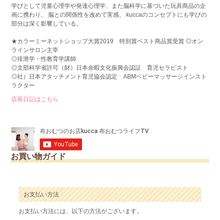
学びとして児童心理学や発達心理学、また脳科学に基づいた玩具商品の企
画に携わり、 脳との関係性を改めて実感、 kuccaのコンセプトにも学びの
部分は深く影響している。
★カラーミーネットショップ大賞2019 特別賞ベスト商品賞受賞 ◎オン
ラインサロン主宰
◎排泄学・性教育学講師
◎文部科学省許可（財）日本余暇文化振興会認証 育児セラピスト
◎社）日本アタッチメント育児協会認定 ABMベビーマッサージインスト
ラクター
店長日記はこちら
お買い物ガイド
お支払い方法
お支払い方法には、以下の方法がございます。