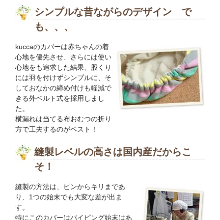
シンプルな昔ながらのデザイン で
も、、、
kuccaのカバーは赤ちゃんの着
心地を優先させ、さらには使い
心地をも追求した結果、股くり
には羽を付けずシンプルに、そ
しておなかの締め付けも軽減で
きる外ベルト式を採用しまし
た。
横漏れは当てる布おむつの折り
方で工夫するのがベスト！
縫製レベルの高さは国内産だからこ
そ！
縫製の方法は、ピンからキリまであ
り、1つの始末でも大変な差が出ま
す。
特にこのカバーはパイピング始末はあ