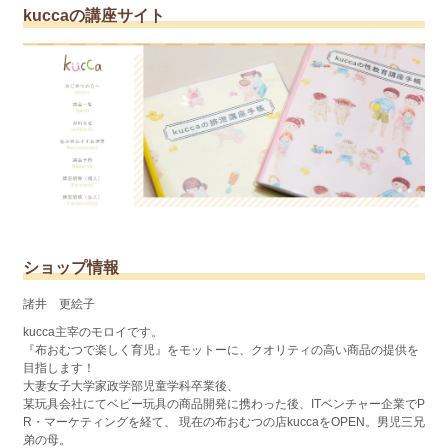
kuccaの講座サイト
ショップ情報
諸井 更絵子
kucca主宰のモロイです。
『布おむつで楽しく育児』をモットーに、クオリティの高い商品の提供を
目指します！
大妻女子大学家政学部児童学科卒業後、
某玩具会社にてベビー玩具の商品開発に携わった後、ITベンチャー企業でP
R・マーケティングを経て、 現在の布おむつの店kuccaをOPEN。男児三兄
弟の母。