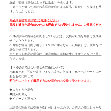
返品・交換（場合によっては返金）を承ります。
イメージが違った等のお客様の都合による返品（返金）・交換はお受
けいたしかねます。
商品到着後3日以内にご連絡ください
日程を過ぎた場合はいかなる理由でもお受けしません。ご注意くださ
い。
不良破損等の内容を確認させていただき、交換が可能な場合は交換さ
せていただきます。
不可能な場合（同じ柄サイズでの在庫がなかった場合）は、代金をご
返金させて頂きます。
またセット商品の場合は、単品価格と差額が生じますことをご了承く
ださいませ。
【不良破損ではない場合の交換において】
Kuccaでは、不良や破損ではない場合の交換は、カバーなどサイズが
あるものに関して、
明らかに小さくて着用できない
場合のみ交換を受け付けます。
◆大きすぎた場合
◆購入間違え
◆イメージと違った
上記等の理由では交換を受け付けませんので、ご購入の際はしっかり