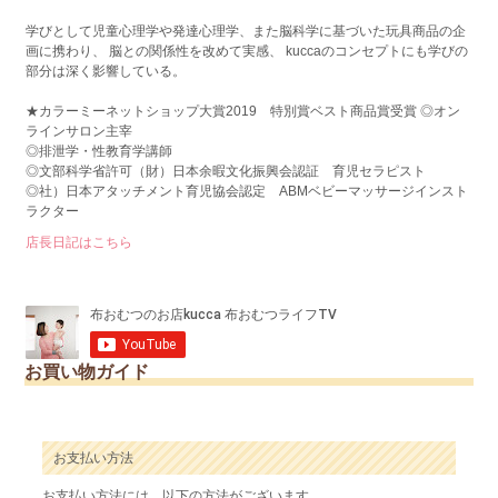
学びとして児童心理学や発達心理学、また脳科学に基づいた玩具商品の企
画に携わり、 脳との関係性を改めて実感、 kuccaのコンセプトにも学びの
部分は深く影響している。
★カラーミーネットショップ大賞2019 特別賞ベスト商品賞受賞 ◎オン
ラインサロン主宰
◎排泄学・性教育学講師
◎文部科学省許可（財）日本余暇文化振興会認証 育児セラピスト
◎社）日本アタッチメント育児協会認定 ABMベビーマッサージインスト
ラクター
店長日記はこちら
お買い物ガイド
お支払い方法
お支払い方法には、以下の方法がございます。