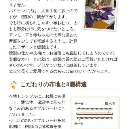
りません。
パイピング法は、大量生産に多いので
すが、縫製の手間が下がります。
でも特に横もれしやすい布おむつ。太
もも部分は特に気をつけたいところ。
アンモニアと赤ちゃんの大事な肌との
摩擦を少しでも軽減するように、計算
したデザインと縫製法です。
縫製の仕方や技術は、お値段にも直結してしまうのですが、
安価なカバーとの差は、縫製の質の差とご理解いただければ
さいわいです。プロがていねいに縫製しています。
丈夫で長くご愛用できるのもkuccaのカバーだからこそ。
こだわりの布地と3層構造
布地もシンプルに。お肌にも優
しく、通気性、保温性に富んだ
なじみのあるダブルガーゼにこ
だわりました。
少し目の粗いダブルガーゼをお
肌側に、内部には撥水布を挟