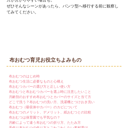
方が分かりやすい場合も。
ぜひそんなシーンがあったら、パンツ型へ移行する前に観察し
てみてください。
布おむつ育児お役立ちよみもの
布おむつのはじめ時
布おむつ生活に必要なものと心構え
布おむつカバーの選び方と正しい使い方
布おむつと布おむつカバーを選ぶ時に注意したいこと
月齢別のおすすめ布おむつとカバーのサイズと当て方
どこで洗う？布おむつの洗い方、洗濯機とつけおき洗い
布おむつ（吸収体やカバー）のカビについて
布おむつのメリット、デメリット、紙おむつとの比較
布おむつは保育園でも平気なの？
月齢によって違う布おむつの折り方、たたみ方
手作り布おむつの作り方とごわごわしない素材選び