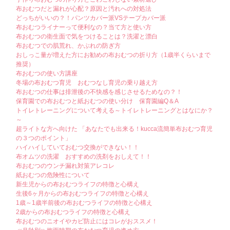
布おむつだと漏れが心配？原因と汚れへの対処法
どっちがいいの？！パンツカバー派VSテープカバー派
布おむつライナーって便利なの？当て方と使い方
布おむつの衛生面で気をつけることは？洗濯と漂白
布おむつでの肌荒れ、かぶれの防ぎ方
おしっこ量が増えた方にお勧めの布おむつの折り方（1歳半くらいまで
推奨）
布おむつの使い方講座
冬場の布おむつ育児 おむつなし育児の乗り越え方
布おむつの仕事は排泄後の不快感を感じさせるためなの？！
保育園での布おむつと紙おむつの使い分け 保育園編Q＆A
トイレトレーニングについて考える～トイレトレーニングとはなにか？
～
超ライトな方へ向けた 「あなたでも出来る！kucca流簡単布おむつ育児
の３つのポイント」
ハイハイしていておむつ交換ができない！！
布オムツの洗濯 おすすめの洗剤をおしえて！！
布おむつのウンチ漏れ対策アレコレ
紙おむつの危険性について
新生児からの布おむつライフの特徴と心構え
生後6ヶ月からの布おむつライフの特徴と心構え
1歳～1歳半前後の布おむつライフの特徴と心構え
2歳からの布おむつライフの特徴と心構え
布おむつのニオイやカビ防止にはコレがおススメ！