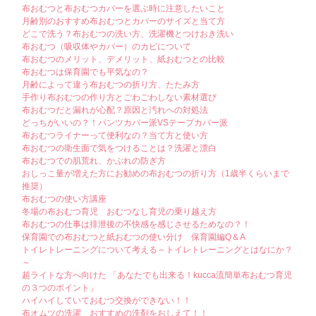
布おむつと布おむつカバーを選ぶ時に注意したいこと
月齢別のおすすめ布おむつとカバーのサイズと当て方
どこで洗う？布おむつの洗い方、洗濯機とつけおき洗い
布おむつ（吸収体やカバー）のカビについて
布おむつのメリット、デメリット、紙おむつとの比較
布おむつは保育園でも平気なの？
月齢によって違う布おむつの折り方、たたみ方
手作り布おむつの作り方とごわごわしない素材選び
布おむつだと漏れが心配？原因と汚れへの対処法
どっちがいいの？！パンツカバー派VSテープカバー派
布おむつライナーって便利なの？当て方と使い方
布おむつの衛生面で気をつけることは？洗濯と漂白
布おむつでの肌荒れ、かぶれの防ぎ方
おしっこ量が増えた方にお勧めの布おむつの折り方（1歳半くらいまで
推奨）
布おむつの使い方講座
冬場の布おむつ育児 おむつなし育児の乗り越え方
布おむつの仕事は排泄後の不快感を感じさせるためなの？！
保育園での布おむつと紙おむつの使い分け 保育園編Q＆A
トイレトレーニングについて考える～トイレトレーニングとはなにか？
～
超ライトな方へ向けた 「あなたでも出来る！kucca流簡単布おむつ育児
の３つのポイント」
ハイハイしていておむつ交換ができない！！
布オムツの洗濯 おすすめの洗剤をおしえて！！