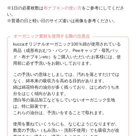
※1日の必要枚数は
布ナプキンの使い方
をご参考にしてくださ
い。
※普通の日と軽い日のサイズ違いは画像を参考ください。
オーガニック素材を使用する際の注意点
kuccaオリジナルオーガニック100％綿が使用されている
商品（成形布おむつ・パンツ、Peeキャップ・母乳パッ
ド・布ナプキンetc）をご購入いただいたお客様には、使
用前に必ず予洗いをお願いしております。
この予洗いの意味としましては、汚れを落とすだけでは
なく、綿本来の吸収力を高める目的があります。
綿は綿花特有の油分が多く残っており、はじめのうち水
分をはじく傾向があります。
漂白等の薬品加工などをしていないオーガニック生地
は、特に顕著です。
これらの油分は、予洗いをすることで取れます。
使用を重ねていくうちにも、なじむようになりますが、
数度の予洗い（もみ洗い・洗剤不使用）でも吸収力が改