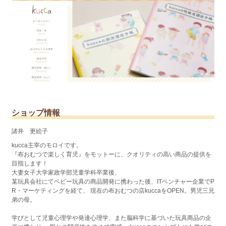
ショップ情報
諸井 更絵子
kucca主宰のモロイです。
『布おむつで楽しく育児』をモットーに、クオリティの高い商品の提供を
目指します！
大妻女子大学家政学部児童学科卒業後、
某玩具会社にてベビー玩具の商品開発に携わった後、ITベンチャー企業でP
R・マーケティングを経て、 現在の布おむつの店kuccaをOPEN。男児三兄
弟の母。
学びとして児童心理学や発達心理学、また脳科学に基づいた玩具商品の企