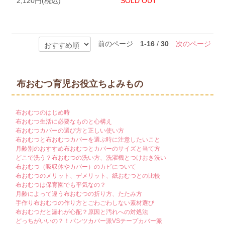
2,120円(税込)
SOLD OUT
前のページ
1-16
/
30
次のページ
布おむつ育児お役立ちよみもの
布おむつのはじめ時
布おむつ生活に必要なものと心構え
布おむつカバーの選び方と正しい使い方
布おむつと布おむつカバーを選ぶ時に注意したいこと
月齢別のおすすめ布おむつとカバーのサイズと当て方
どこで洗う？布おむつの洗い方、洗濯機とつけおき洗い
布おむつ（吸収体やカバー）のカビについて
布おむつのメリット、デメリット、紙おむつとの比較
布おむつは保育園でも平気なの？
月齢によって違う布おむつの折り方、たたみ方
手作り布おむつの作り方とごわごわしない素材選び
布おむつだと漏れが心配？原因と汚れへの対処法
どっちがいいの？！パンツカバー派VSテープカバー派