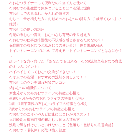
布おむつライナーって便利なの？当て方と使い方
布おむつの衛生面で気をつけることは？洗濯と漂白
布おむつでの肌荒れ、かぶれの防ぎ方
おしっこ量が増えた方にお勧めの布おむつの折り方（1歳半くらいまで
推奨）
布おむつの使い方講座
冬場の布おむつ育児 おむつなし育児の乗り越え方
布おむつの仕事は排泄後の不快感を感じさせるためなの？！
保育園での布おむつと紙おむつの使い分け 保育園編Q＆A
トイレトレーニングについて考える～トイレトレーニングとはなにか？
～
超ライトな方へ向けた 「あなたでも出来る！kucca流簡単布おむつ育児
の３つのポイント」
ハイハイしていておむつ交換ができない！！
布オムツの洗濯 おすすめの洗剤をおしえて！！
布おむつのウンチ漏れ対策アレコレ
紙おむつの危険性について
新生児からの布おむつライフの特徴と心構え
生後6ヶ月からの布おむつライフの特徴と心構え
1歳～1歳半前後の布おむつライフの特徴と心構え
2歳からの布おむつライフの特徴と心構え
布おむつのニオイやカビ防止にはコレがおススメ！
≪月齢別≫梅雨時期の布おむつ育児の進め方
洗剤で気を付けないといけないこと【色落ち・色移りの注意喚起】
布おむつ（吸収体）の取り換え頻度