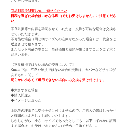
けいたしかねます。
商品到着後3日以内にご連絡ください
日程を過ぎた場合はいかなる理由でもお受けしません。ご注意くださ
い。
不良破損等の内容を確認させていただき、交換が可能な場合は交換さ
せていただきます。
不可能な場合（同じ柄サイズでの在庫がなかった場合）は、代金をご
返金させて頂きます。
またセット商品の場合は、単品価格と差額が生じますことをご了承く
ださいませ。
【不良破損ではない場合の交換において】
Kuccaでは、不良や破損ではない場合の交換は、カバーなどサイズが
あるものに関して、
明らかに小さくて着用できない
場合のみ交換を受け付けます。
◆大きすぎた場合
◆購入間違え
◆イメージと違った
上記等の理由では交換を受け付けませんので、ご購入の際はしっかり
と確認の上よろしくお願いいたします。
しかしながら、小さいサイズであったとしても、以下いずれかに該当
する場合は、お受けできませんので予めご了承ください。