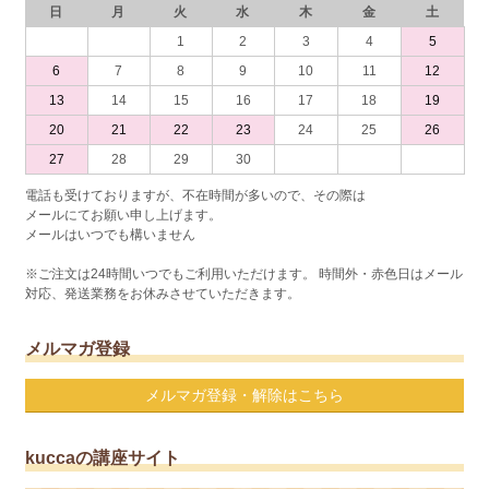
日
月
火
水
木
金
土
1
2
3
4
5
6
7
8
9
10
11
12
13
14
15
16
17
18
19
20
21
22
23
24
25
26
27
28
29
30
電話も受けておりますが、不在時間が多いので、その際は
メールにてお願い申し上げます。
メールはいつでも構いません
※ご注文は24時間いつでもご利用いただけます。 時間外・赤色日はメール
対応、発送業務をお休みさせていただきます。
メルマガ登録
メルマガ登録・解除はこちら
kuccaの講座サイト