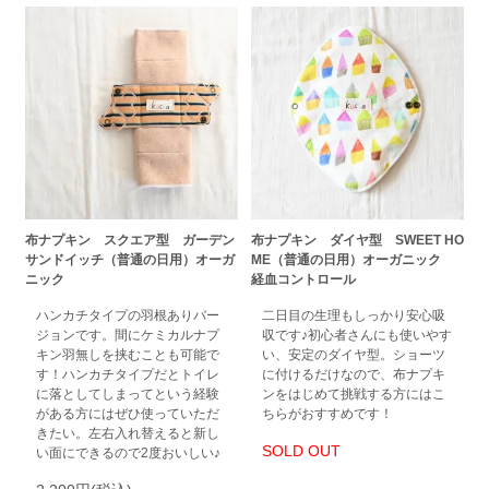
布ナプキン スクエア型 ガーデン
布ナプキン ダイヤ型 SWEET HO
サンドイッチ（普通の日用）オーガ
ME（普通の日用）オーガニック
ニック
経血コントロール
ハンカチタイプの羽根ありバー
二日目の生理もしっかり安心吸
ジョンです。間にケミカルナプ
収です♪初心者さんにも使いやす
キン羽無しを挟むことも可能で
い、安定のダイヤ型。ショーツ
す！ハンカチタイプだとトイレ
に付けるだけなので、布ナプキ
に落としてしまってという経験
ンをはじめて挑戦する方にはこ
がある方にはぜひ使っていただ
ちらがおすすめです！
きたい。左右入れ替えると新し
SOLD OUT
い面にできるので2度おいしい♪