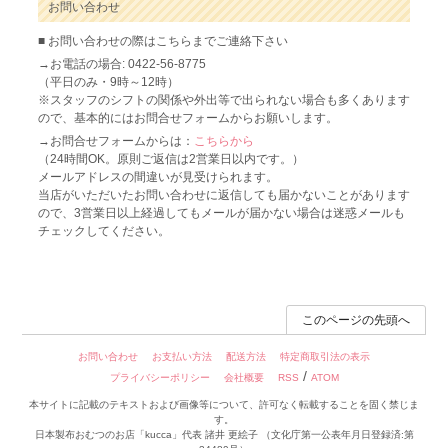
お問い合わせ
■ お問い合わせの際はこちらまでご連絡下さい
→お電話の場合: 0422-56-8775
（平日のみ・9時～12時）
※スタッフのシフトの関係や外出等で出られない場合も多くあります
ので、基本的にはお問合せフォームからお願いします。
→お問合せフォームからは：
こちらから
（24時間OK。原則ご返信は2営業日以内です。）
メールアドレスの間違いが見受けられます。
当店がいただいたお問い合わせに返信しても届かないことがあります
ので、3営業日以上経過してもメールが届かない場合は迷惑メールも
チェックしてください。
このページの先頭へ
お問い合わせ
お支払い方法
配送方法
特定商取引法の表示
/
プライバシーポリシー
会社概要
RSS
ATOM
本サイトに記載のテキストおよび画像等について、許可なく転載することを固く禁じま
す。
日本製布おむつのお店「kucca」代表 諸井 更絵子 （文化庁第一公表年月日登録済:第