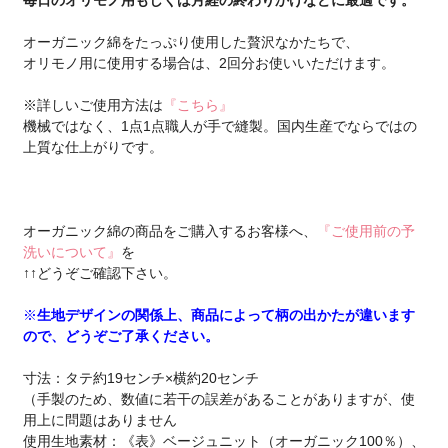
毎日のオリモノ用もしくは月経の終わりかけなどに最適です。
オーガニック綿をたっぷり使用した贅沢なかたちで、
オリモノ用に使用する場合は、2回分お使いいただけます。
※詳しいご使用方法は
『こちら』
機械ではなく、1点1点職人が手で縫製。国内生産でならではの
上質な仕上がりです。
オーガニック綿の商品をご購入するお客様へ、
『ご使用前の予
洗いについて』
を
↑↑どうぞご確認下さい。
※
生地デザインの関係上、商品によって柄の出かたが違います
ので、どうぞご了承ください。
寸法：タテ約19センチ×横約20センチ
（手製のため、数値に若干の誤差があることがありますが、使
用上に問題はありません
使用生地素材：《表》ベージュニット（オーガニック100％）、