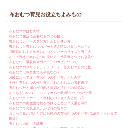
布おむつ育児お役立ちよみもの
布おむつのはじめ時
布おむつ生活に必要なものと心構え
布おむつカバーの選び方と正しい使い方
布おむつと布おむつカバーを選ぶ時に注意したいこと
月齢別のおすすめ布おむつとカバーのサイズと当て方
どこで洗う？布おむつの洗い方、洗濯機とつけおき洗い
布おむつ（吸収体やカバー）のカビについて
布おむつのメリット、デメリット、紙おむつとの比較
布おむつは保育園でも平気なの？
月齢によって違う布おむつの折り方、たたみ方
手作り布おむつの作り方とごわごわしない素材選び
布おむつだと漏れが心配？原因と汚れへの対処法
どっちがいいの？！パンツカバー派VSテープカバー派
布おむつライナーって便利なの？当て方と使い方
布おむつの衛生面で気をつけることは？洗濯と漂白
布おむつでの肌荒れ、かぶれの防ぎ方
おしっこ量が増えた方にお勧めの布おむつの折り方（1歳半くらいまで
推奨）
布おむつの使い方講座