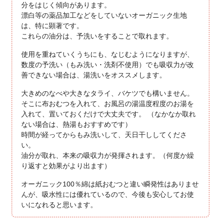
分をはじく傾向があります。
漂白等の薬品加工などをしていないオーガニック生地
は、特に顕著です。
これらの油分は、予洗いをすることで取れます。
使用を重ねていくうちにも、なじむようになりますが、
数度の予洗い（もみ洗い・洗剤不使用）でも吸収力が改
善できない場合は、湯洗いをオススメします。
大きめのなべや大きなタライ、バケツでも構いません。
そこに布おむつを入れて、お風呂の湯温度程度のお湯を
入れて、置いておくだけで大丈夫です。 （なかなか取れ
ない場合は、熱湯もおすすめです）
時間が経ってからもみ洗いして、天日干ししてくださ
い。
油分が取れ、本来の吸収力が発揮されます。（何度か繰
り返すと効果がより出ます）
オーガニック100％綿は紙おむつと違い瞬発性はありませ
んが、吸水性には優れているので、今後も安心してお使
いになれると思います。