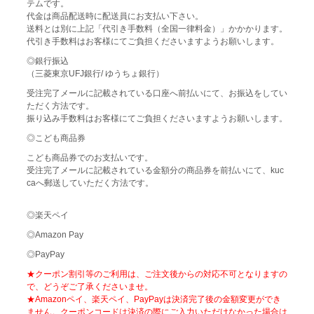
テムです。
代金は商品配送時に配送員にお支払い下さい。
送料とは別に上記「代引き手数料（全国一律料金）」かかかります。
代引き手数料はお客様にてご負担くださいますようお願いします。
◎銀行振込
（三菱東京UFJ銀行/ ゆうちょ銀行）
受注完了メールに記載されている口座へ前払いにて、お振込をしてい
ただく方法です。
振り込み手数料はお客様にてご負担くださいますようお願いします。
◎こども商品券
こども商品券でのお支払いです。
受注完了メールに記載されている金額分の商品券を前払いにて、kuc
caへ郵送していただく方法です。
◎楽天ペイ
◎Amazon Pay
◎PayPay
★クーポン割引等のご利用は、ご注文後からの対応不可となりますの
で、どうぞご了承くださいませ。
★Amazonペイ、楽天ペイ、PayPayは決済完了後の金額変更ができ
ません。クーポンコードは決済の際にご入力いただけなかった場合は