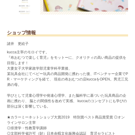
ショップ情報
諸井 更絵子
kucca主宰のモロイです。
『布おむつで楽しく育児』をモットーに、クオリティの高い商品の提供を
目指します！
大妻女子大学家政学部児童学科卒業後、
某玩具会社にてベビー玩具の商品開発に携わった後、ITベンチャー企業でP
R・マーケティングを経て、 現在の布おむつの店kuccaをOPEN。男児三兄
弟の母。
学びとして児童心理学や発達心理学、また脳科学に基づいた玩具商品の企
画に携わり、 脳との関係性を改めて実感、 kuccaのコンセプトにも学びの
部分は深く影響している。
★カラーミーネットショップ大賞2019 特別賞ベスト商品賞受賞 ◎オン
ラインサロン主宰
◎排泄学・性教育学講師
◎文部科学省許可（財）日本余暇文化振興会認証 育児セラピスト