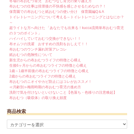
冬場の布おむつ育児 おむつなし育児の乗り越え方
布おむつの仕事は排泄後の不快感を感じさせるためなの？！
保育園での布おむつと紙おむつの使い分け 保育園編Q＆A
トイレトレーニングについて考える～トイレトレーニングとはなにか？
～
超ライトな方へ向けた 「あなたでも出来る！kucca流簡単布おむつ育児
の３つのポイント」
ハイハイしていておむつ交換ができない！！
布オムツの洗濯 おすすめの洗剤をおしえて！！
布おむつのウンチ漏れ対策アレコレ
紙おむつの危険性について
新生児からの布おむつライフの特徴と心構え
生後6ヶ月からの布おむつライフの特徴と心構え
1歳～1歳半前後の布おむつライフの特徴と心構え
2歳からの布おむつライフの特徴と心構え
布おむつのニオイやカビ防止にはコレがおススメ！
≪月齢別≫梅雨時期の布おむつ育児の進め方
洗剤で気を付けないといけないこと【色落ち・色移りの注意喚起】
布おむつ（吸収体）の取り換え頻度
商品検索