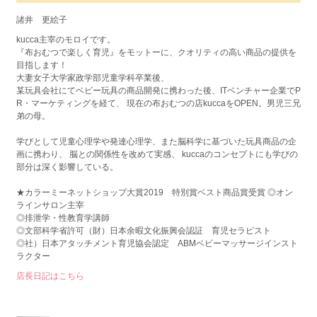
諸井 更絵子
kucca主宰のモロイです。
『布おむつで楽しく育児』をモットーに、クオリティの高い商品の提供を
目指します！
大妻女子大学家政学部児童学科卒業後、
某玩具会社にてベビー玩具の商品開発に携わった後、ITベンチャー企業でP
R・マーケティングを経て、 現在の布おむつの店kuccaをOPEN。男児三兄
弟の母。
学びとして児童心理学や発達心理学、また脳科学に基づいた玩具商品の企
画に携わり、 脳との関係性を改めて実感、 kuccaのコンセプトにも学びの
部分は深く影響している。
★カラーミーネットショップ大賞2019 特別賞ベスト商品賞受賞 ◎オン
ラインサロン主宰
◎排泄学・性教育学講師
◎文部科学省許可（財）日本余暇文化振興会認証 育児セラピスト
◎社）日本アタッチメント育児協会認定 ABMベビーマッサージインスト
ラクター
店長日記はこちら