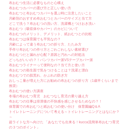
布おむつ生活に必要なものと心構え
布おむつカバーの選び方と正しい使い方
布おむつと布おむつカバーを選ぶ時に注意したいこと
月齢別のおすすめ布おむつとカバーのサイズと当て方
どこで洗う？布おむつの洗い方、洗濯機とつけおき洗い
布おむつ（吸収体やカバー）のカビについて
布おむつのメリット、デメリット、紙おむつとの比較
布おむつは保育園でも平気なの？
月齢によって違う布おむつの折り方、たたみ方
手作り布おむつの作り方とごわごわしない素材選び
布おむつだと漏れが心配？原因と汚れへの対処法
どっちがいいの？！パンツカバー派VSテープカバー派
布おむつライナーって便利なの？当て方と使い方
布おむつの衛生面で気をつけることは？洗濯と漂白
布おむつでの肌荒れ、かぶれの防ぎ方
おしっこ量が増えた方にお勧めの布おむつの折り方（1歳半くらいまで
推奨）
布おむつの使い方講座
冬場の布おむつ育児 おむつなし育児の乗り越え方
布おむつの仕事は排泄後の不快感を感じさせるためなの？！
保育園での布おむつと紙おむつの使い分け 保育園編Q＆A
トイレトレーニングについて考える～トイレトレーニングとはなにか？
～
超ライトな方へ向けた 「あなたでも出来る！kucca流簡単布おむつ育児
の３つのポイント」