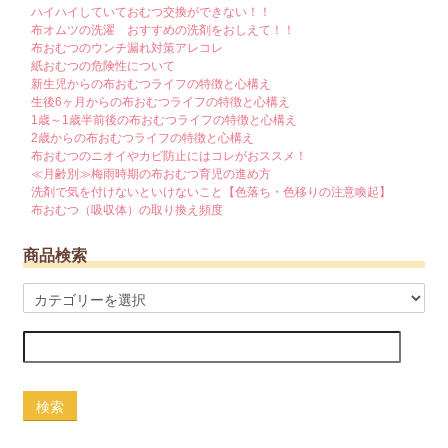
ハイハイしていておむつ交換ができない！！
布オムツの洗濯 おすすめの洗剤をおしえて！！
布おむつのウンチ漏れ対策アレコレ
紙おむつの危険性について
新生児からの布おむつライフの特徴と心構え
生後6ヶ月からの布おむつライフの特徴と心構え
1歳～1歳半前後の布おむつライフの特徴と心構え
2歳からの布おむつライフの特徴と心構え
布おむつのニオイやカビ防止にはコレがおススメ！
≪月齢別≫梅雨時期の布おむつ育児の進め方
洗剤で気を付けないといけないこと【色落ち・色移りの注意喚起】
布おむつ（吸収体）の取り換え頻度
商品検索
検索