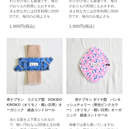
わりかけ等にも最適です。毎日
わりかけ等にも最適です。毎日
のおりもの対策にもおすすめ。
のおりもの対策にもおすすめ。
冷え性な方には日常利用にGOO
冷え性な方には日常利用にGOO
Dです。毎日の心地よさを。
Dです。毎日の心地よさを。
1,900円(税込)
1,900円(税込)
布ナプキン スクエア型 DOKIDO
布ナプキン ダイヤ型 パンキ
KINOKO（オリモノ・軽い日用）オ
ッシュチェリー（蛍光ピンクカラ
ーガニック 経血コントロール
ー）（オリモノ・軽い日用）オーガ
ニック 経血コントロール
当たる面を上下変えられるの
で、軽い汚れなら2回使える仕様
画像では落ち着いていますが、