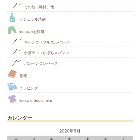
その他（雑貨、他）
ナチュラル洗剤
kuccaのお洋服
サルテコ（サルエルパンツ）
かぼテコ（かぼちゃパンツ）
バルーンロンパース
書籍
ラッピング
kucca dress sumire
カレンダー
2026年8月
日
月
火
水
木
金
土