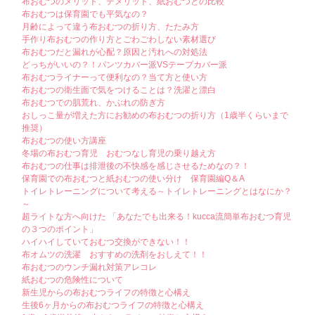
布おむつのメリット、デメリット、紙おむつとの比較
布おむつは保育園でも平気なの？
月齢によって違う布おむつの折り方、たたみ方
手作り布おむつの作り方とごわごわしない素材選び
布おむつだと漏れが心配？原因と汚れへの対処法
どっちがいいの？！パンツカバー派VSテープカバー派
布おむつライナーって便利なの？当て方と使い方
布おむつの衛生面で気をつけることは？洗濯と漂白
布おむつでの肌荒れ、かぶれの防ぎ方
おしっこ量が増えた方にお勧めの布おむつの折り方（1歳半くらいまで
推奨）
布おむつの使い方講座
冬場の布おむつ育児 おむつなし育児の乗り越え方
布おむつの仕事は排泄後の不快感を感じさせるためなの？！
保育園での布おむつと紙おむつの使い分け 保育園編Q＆A
トイレトレーニングについて考える～トイレトレーニングとはなにか？
～
超ライトな方へ向けた 「あなたでも出来る！kucca流簡単布おむつ育児
の３つのポイント」
ハイハイしていておむつ交換ができない！！
布オムツの洗濯 おすすめの洗剤をおしえて！！
布おむつのウンチ漏れ対策アレコレ
紙おむつの危険性について
新生児からの布おむつライフの特徴と心構え
生後6ヶ月からの布おむつライフの特徴と心構え