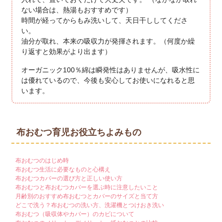
ない場合は、熱湯もおすすめです）
時間が経ってからもみ洗いして、天日干ししてくださ
い。
油分が取れ、本来の吸収力が発揮されます。（何度か繰
り返すと効果がより出ます）
オーガニック100％綿は瞬発性はありませんが、吸水性に
は優れているので、今後も安心してお使いになれると思
います。
布おむつ育児お役立ちよみもの
布おむつのはじめ時
布おむつ生活に必要なものと心構え
布おむつカバーの選び方と正しい使い方
布おむつと布おむつカバーを選ぶ時に注意したいこと
月齢別のおすすめ布おむつとカバーのサイズと当て方
どこで洗う？布おむつの洗い方、洗濯機とつけおき洗い
布おむつ（吸収体やカバー）のカビについて