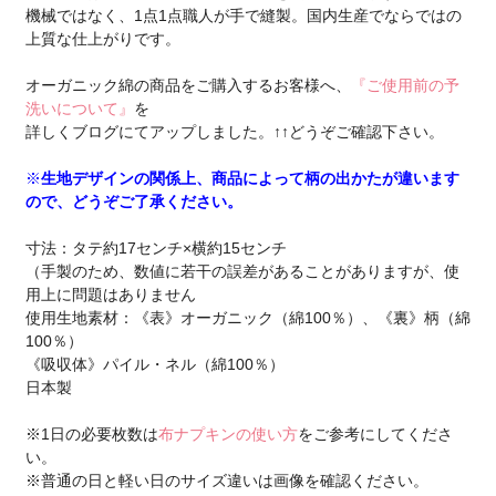
機械ではなく、1点1点職人が手で縫製。国内生産でならではの
上質な仕上がりです。
オーガニック綿の商品をご購入するお客様へ、
『ご使用前の予
洗いについて』
を
詳しくブログにてアップしました。↑↑どうぞご確認下さい。
※
生地デザインの関係上、商品によって柄の出かたが違います
ので、どうぞご了承ください。
寸法：タテ約17センチ×横約15センチ
（手製のため、数値に若干の誤差があることがありますが、使
用上に問題はありません
使用生地素材：《表》オーガニック（綿100％）、《裏》柄（綿
100％）
《吸収体》パイル・ネル（綿100％）
日本製
※1日の必要枚数は
布ナプキンの使い方
をご参考にしてくださ
い。
※普通の日と軽い日のサイズ違いは画像を確認ください。