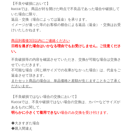
【不良や破損において】
kuccaでは、商品が封を開けた時点で不良品であった場合や破損して
いた場合に限り、
返品・交換（場合によっては返金）を承ります。
イメージが違った等のお客様の都合による返品（返金）・交換はお受
けいたしかねます。
商品到着後3日以内にご連絡ください
日程を過ぎた場合はいかなる理由でもお受けしません。ご注意くださ
い。
不良破損等の内容を確認させていただき、交換が可能な場合は交換さ
せていただきます。
不可能な場合（同じ柄サイズでの在庫がなかった場合）は、代金をご
返金させて頂きます。
またセット商品の場合は、単品価格と差額が生じますことをご了承く
ださいませ。
【不良破損ではない場合の交換において】
Kuccaでは、不良や破損ではない場合の交換は、カバーなどサイズが
あるものに関して、
明らかに小さくて着用できない
場合のみ交換を受け付けます。
◆大きすぎた場合
◆購入間違え