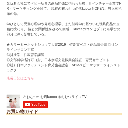
某玩具会社にてベビー玩具の商品開発に携わった後、ITベンチャー企業でP
R・マーケティングを経て、 現在の布おむつの店kuccaをOPEN。男児三兄
弟の母。
学びとして児童心理学や発達心理学、また脳科学に基づいた玩具商品の企
画に携わり、 脳との関係性を改めて実感、 kuccaのコンセプトにも学びの
部分は深く影響している。
★カラーミーネットショップ大賞2019 特別賞ベスト商品賞受賞 ◎オン
ラインサロン主宰
◎排泄学・性教育学講師
◎文部科学省許可（財）日本余暇文化振興会認証 育児セラピスト
◎社）日本アタッチメント育児協会認定 ABMベビーマッサージインスト
ラクター
店長日記はこちら
お買い物ガイド