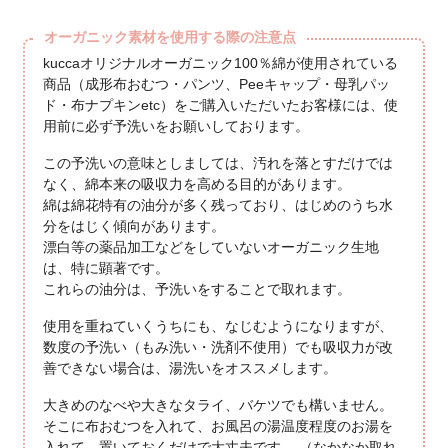
オーガニック素材を使用する際の注意点
kuccaオリジナルオーガニック100％綿が使用されている
商品（成形布おむつ・パンツ、Peeキャップ・母乳パッ
ド・布ナプキンetc）をご購入いただいたお客様には、使
用前に必ず予洗いをお願いしております。
この予洗いの意味としましては、汚れを落とすだけでは
なく、綿本来の吸収力を高める目的があります。
綿は綿花特有の油分が多く残っており、はじめのうち水
分をはじく傾向があります。
漂白等の薬品加工などをしていないオーガニック生地
は、特に顕著です。
これらの油分は、予洗いをすることで取れます。
使用を重ねていくうちにも、なじむようになりますが、
数度の予洗い（もみ洗い・洗剤不使用）でも吸収力が改
善できない場合は、湯洗いをオススメします。
大きめのなべや大きなタライ、バケツでも構いません。
そこに布おむつを入れて、お風呂の湯温度程度のお湯を
入れて、置いておくだけで大丈夫です。 （なかなか取れ