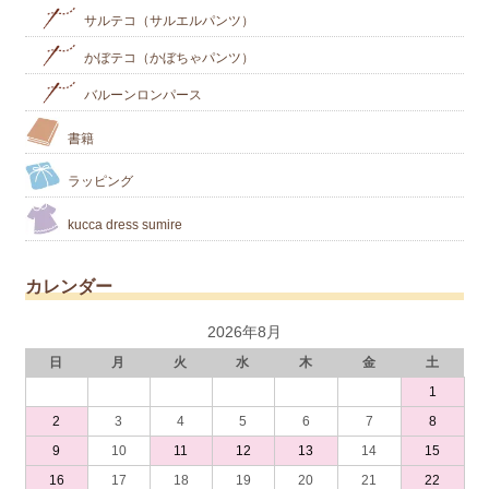
サルテコ（サルエルパンツ）
かぼテコ（かぼちゃパンツ）
バルーンロンパース
書籍
ラッピング
kucca dress sumire
カレンダー
2026年8月
日
月
火
水
木
金
土
1
2
3
4
5
6
7
8
9
10
11
12
13
14
15
16
17
18
19
20
21
22