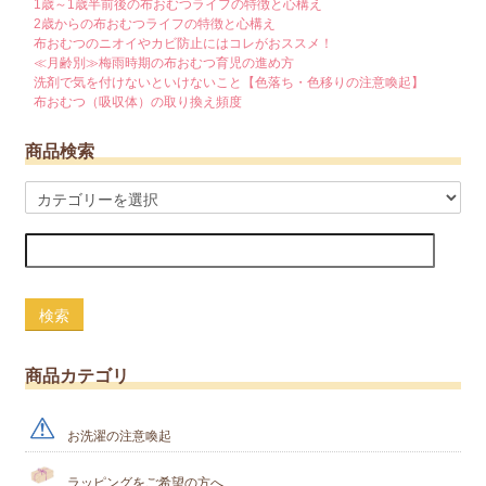
1歳～1歳半前後の布おむつライフの特徴と心構え
2歳からの布おむつライフの特徴と心構え
布おむつのニオイやカビ防止にはコレがおススメ！
≪月齢別≫梅雨時期の布おむつ育児の進め方
洗剤で気を付けないといけないこと【色落ち・色移りの注意喚起】
布おむつ（吸収体）の取り換え頻度
商品検索
検索
商品カテゴリ
お洗濯の注意喚起
ラッピングをご希望の方へ