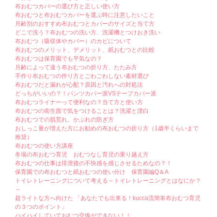
布おむつカバーの選び方と正しい使い方
布おむつと布おむつカバーを選ぶ時に注意したいこと
月齢別のおすすめ布おむつとカバーのサイズと当て方
どこで洗う？布おむつの洗い方、洗濯機とつけおき洗い
布おむつ（吸収体やカバー）のカビについて
布おむつのメリット、デメリット、紙おむつとの比較
布おむつは保育園でも平気なの？
月齢によって違う布おむつの折り方、たたみ方
手作り布おむつの作り方とごわごわしない素材選び
布おむつだと漏れが心配？原因と汚れへの対処法
どっちがいいの？！パンツカバー派VSテープカバー派
布おむつライナーって便利なの？当て方と使い方
布おむつの衛生面で気をつけることは？洗濯と漂白
布おむつでの肌荒れ、かぶれの防ぎ方
おしっこ量が増えた方にお勧めの布おむつの折り方（1歳半くらいまで
推奨）
布おむつの使い方講座
冬場の布おむつ育児 おむつなし育児の乗り越え方
布おむつの仕事は排泄後の不快感を感じさせるためなの？！
保育園での布おむつと紙おむつの使い分け 保育園編Q＆A
トイレトレーニングについて考える～トイレトレーニングとはなにか？
～
超ライトな方へ向けた 「あなたでも出来る！kucca流簡単布おむつ育児
の３つのポイント」
ハイハイしていておむつ交換ができない！！