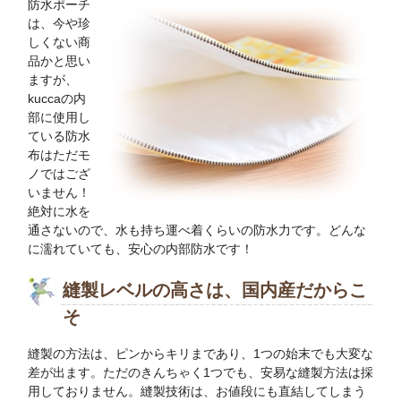
防水ポーチ
は、今や珍
しくない商
品かと思い
ますが、
kuccaの内
部に使用し
ている防水
布はただモ
ノではござ
いません！
絶対に水を
通さないので、水も持ち運べ着くらいの防水力です。どんな
に濡れていても、安心の内部防水です！
縫製レベルの高さは、国内産だからこ
そ
縫製の方法は、ピンからキリまであり、1つの始末でも大変な
差が出ます。ただのきんちゃく1つでも、安易な縫製方法は採
用しておりません。縫製技術は、お値段にも直結してしまう