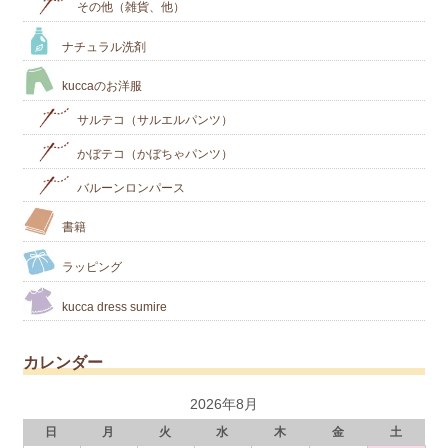
その他（雑貨、他）
ナチュラル洗剤
kuccaのお洋服
サルテコ（サルエルパンツ）
かぼテコ（かぼちゃパンツ）
バルーンロンパース
書籍
ラッピング
kucca dress sumire
カレンダー
2026年8月
日
月
火
水
木
金
土