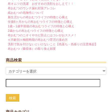
布オムツの洗濯 おすすめの洗剤をおしえて！！
布おむつのウンチ漏れ対策アレコレ
紙おむつの危険性について
新生児からの布おむつライフの特徴と心構え
生後6ヶ月からの布おむつライフの特徴と心構え
1歳～1歳半前後の布おむつライフの特徴と心構え
2歳からの布おむつライフの特徴と心構え
布おむつのニオイやカビ防止にはコレがおススメ！
≪月齢別≫梅雨時期の布おむつ育児の進め方
洗剤で気を付けないといけないこと【色落ち・色移りの注意喚起】
布おむつ（吸収体）の取り換え頻度
商品検索
検索
商品カテゴリ