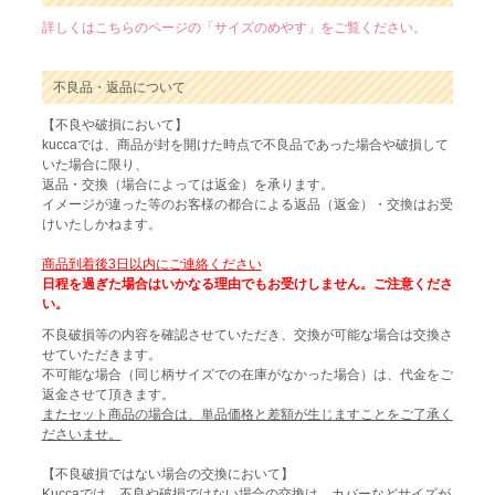
詳しくはこちらのページの「サイズのめやす」をご覧ください。
不良品・返品について
【不良や破損において】
kuccaでは、商品が封を開けた時点で不良品であった場合や破損して
いた場合に限り、
返品・交換（場合によっては返金）を承ります。
イメージが違った等のお客様の都合による返品（返金）・交換はお受
けいたしかねます。
商品到着後3日以内にご連絡ください
日程を過ぎた場合はいかなる理由でもお受けしません。ご注意くださ
い。
不良破損等の内容を確認させていただき、交換が可能な場合は交換さ
せていただきます。
不可能な場合（同じ柄サイズでの在庫がなかった場合）は、代金をご
返金させて頂きます。
またセット商品の場合は、単品価格と差額が生じますことをご了承く
ださいませ。
【不良破損ではない場合の交換において】
Kuccaでは、不良や破損ではない場合の交換は、カバーなどサイズが