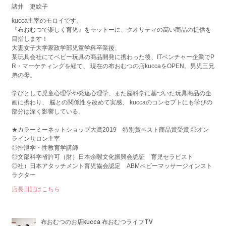
諸井 更絵子
kucca主宰のモロイです。
『布おむつで楽しく育児』をモットーに、クオリティの高い商品の提供を
目指します！
大妻女子大学家政学部児童学科卒業後、
某玩具会社にてベビー玩具の商品開発に携わった後、ITベンチャー企業でP
R・マーケティングを経て、 現在の布おむつの店kuccaをOPEN。男児三兄
弟の母。
学びとして児童心理学や発達心理学、また脳科学に基づいた玩具商品の企
画に携わり、 脳との関係性を改めて実感、 kuccaのコンセプトにも学びの
部分は深く影響している。
★カラーミーネットショップ大賞2019 特別賞ベスト商品賞受賞 ◎オン
ラインサロン主宰
◎排泄学・性教育学講師
◎文部科学省許可（財）日本余暇文化振興会認証 育児セラピスト
◎社）日本アタッチメント育児協会認定 ABMベビーマッサージインスト
ラクター
店長日記はこちら