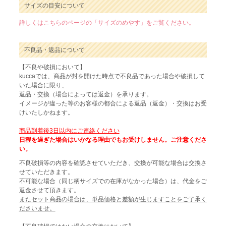
サイズの目安について
詳しくはこちらのページの「サイズのめやす」をご覧ください。
不良品・返品について
【不良や破損において】
kuccaでは、商品が封を開けた時点で不良品であった場合や破損して
いた場合に限り、
返品・交換（場合によっては返金）を承ります。
イメージが違った等のお客様の都合による返品（返金）・交換はお受
けいたしかねます。
商品到着後3日以内にご連絡ください
日程を過ぎた場合はいかなる理由でもお受けしません。ご注意くださ
い。
不良破損等の内容を確認させていただき、交換が可能な場合は交換さ
せていただきます。
不可能な場合（同じ柄サイズでの在庫がなかった場合）は、代金をご
返金させて頂きます。
またセット商品の場合は、単品価格と差額が生じますことをご了承く
ださいませ。