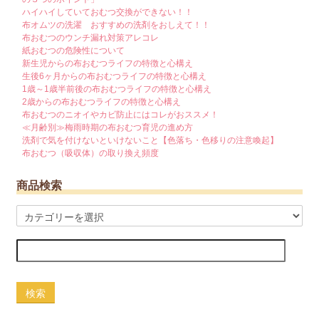
ハイハイしていておむつ交換ができない！！
布オムツの洗濯 おすすめの洗剤をおしえて！！
布おむつのウンチ漏れ対策アレコレ
紙おむつの危険性について
新生児からの布おむつライフの特徴と心構え
生後6ヶ月からの布おむつライフの特徴と心構え
1歳～1歳半前後の布おむつライフの特徴と心構え
2歳からの布おむつライフの特徴と心構え
布おむつのニオイやカビ防止にはコレがおススメ！
≪月齢別≫梅雨時期の布おむつ育児の進め方
洗剤で気を付けないといけないこと【色落ち・色移りの注意喚起】
布おむつ（吸収体）の取り換え頻度
商品検索
検索