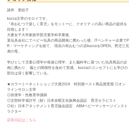
諸井 更絵子
kucca主宰のモロイです。
『布おむつで楽しく育児』をモットーに、クオリティの高い商品の提供を
目指します！
大妻女子大学家政学部児童学科卒業後、
某玩具会社にてベビー玩具の商品開発に携わった後、ITベンチャー企業でP
R・マーケティングを経て、 現在の布おむつの店kuccaをOPEN。男児三兄
弟の母。
学びとして児童心理学や発達心理学、また脳科学に基づいた玩具商品の企
画に携わり、 脳との関係性を改めて実感、 kuccaのコンセプトにも学びの
部分は深く影響している。
★カラーミーネットショップ大賞2019 特別賞ベスト商品賞受賞 ◎オン
ラインサロン主宰
◎排泄学・性教育学講師
◎文部科学省許可（財）日本余暇文化振興会認証 育児セラピスト
◎社）日本アタッチメント育児協会認定 ABMベビーマッサージインスト
ラクター
店長日記はこちら