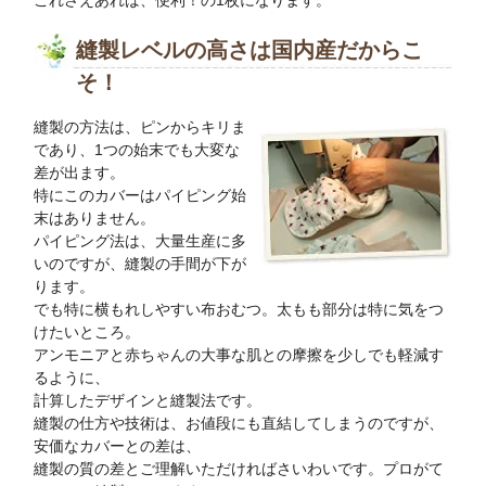
これさえあれば、便利！の1枚になります。
縫製レベルの高さは国内産だからこ
そ！
縫製の方法は、ピンからキリま
であり、1つの始末でも大変な
差が出ます。
特にこのカバーはパイピング始
末はありません。
パイピング法は、大量生産に多
いのですが、縫製の手間が下が
ります。
でも特に横もれしやすい布おむつ。太もも部分は特に気をつ
けたいところ。
アンモニアと赤ちゃんの大事な肌との摩擦を少しでも軽減す
るように、
計算したデザインと縫製法です。
縫製の仕方や技術は、お値段にも直結してしまうのですが、
安価なカバーとの差は、
縫製の質の差とご理解いただければさいわいです。プロがて