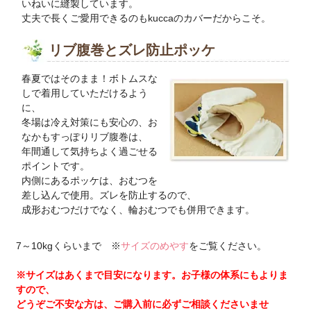
いねいに縫製しています。
丈夫で長くご愛用できるのもkuccaのカバーだからこそ。
リブ腹巻とズレ防止ポッケ
春夏ではそのまま！ボトムスな
しで着用していただけるよう
に、
冬場は冷え対策にも安心の、お
なかもすっぽりリブ腹巻は、
年間通して気持ちよく過ごせる
ポイントです。
内側にあるポッケは、おむつを
差し込んで使用。ズレを防止するので、
成形おむつだけでなく、輪おむつでも併用できます。
7～10kgくらいまで ※
サイズのめやす
をご覧ください。
※サイズはあくまで目安になります。お子様の体系にもよりま
すので、
どうぞご不安な方は、ご購入前に必ずご相談くださいませ