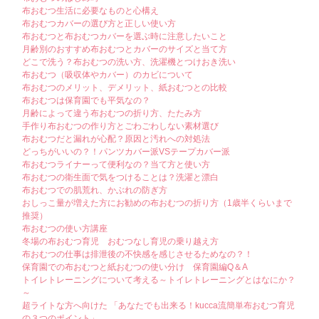
布おむつ生活に必要なものと心構え
布おむつカバーの選び方と正しい使い方
布おむつと布おむつカバーを選ぶ時に注意したいこと
月齢別のおすすめ布おむつとカバーのサイズと当て方
どこで洗う？布おむつの洗い方、洗濯機とつけおき洗い
布おむつ（吸収体やカバー）のカビについて
布おむつのメリット、デメリット、紙おむつとの比較
布おむつは保育園でも平気なの？
月齢によって違う布おむつの折り方、たたみ方
手作り布おむつの作り方とごわごわしない素材選び
布おむつだと漏れが心配？原因と汚れへの対処法
どっちがいいの？！パンツカバー派VSテープカバー派
布おむつライナーって便利なの？当て方と使い方
布おむつの衛生面で気をつけることは？洗濯と漂白
布おむつでの肌荒れ、かぶれの防ぎ方
おしっこ量が増えた方にお勧めの布おむつの折り方（1歳半くらいまで
推奨）
布おむつの使い方講座
冬場の布おむつ育児 おむつなし育児の乗り越え方
布おむつの仕事は排泄後の不快感を感じさせるためなの？！
保育園での布おむつと紙おむつの使い分け 保育園編Q＆A
トイレトレーニングについて考える～トイレトレーニングとはなにか？
～
超ライトな方へ向けた 「あなたでも出来る！kucca流簡単布おむつ育児
の３つのポイント」