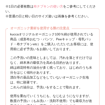
※1日の必要枚数は
布ナプキンの使い方
をご参考にしてくださ
い。
※普通の日と軽い日のサイズ違いは画像を参考ください。
オーガニック素材を使用する際の注意点
kuccaオリジナルオーガニック100％綿が使用されている
商品（成形布おむつ・パンツ、Peeキャップ・母乳パッ
ド・布ナプキンetc）をご購入いただいたお客様には、使
用前に必ず予洗いをお願いしております。
この予洗いの意味としましては、汚れを落とすだけでは
なく、綿本来の吸収力を高める目的があります。
綿は綿花特有の油分が多く残っており、はじめのうち水
分をはじく傾向があります。
漂白等の薬品加工などをしていないオーガニック生地
は、特に顕著です。
これらの油分は、予洗いをすることで取れます。
使用を重ねていくうちにも、なじむようになりますが、
数度の予洗い（もみ洗い・洗剤不使用）でも吸収力が改