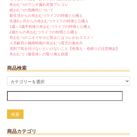
布おむつのウンチ漏れ対策アレコレ
紙おむつの危険性について
新生児からの布おむつライフの特徴と心構え
生後6ヶ月からの布おむつライフの特徴と心構え
1歳～1歳半前後の布おむつライフの特徴と心構え
2歳からの布おむつライフの特徴と心構え
布おむつのニオイやカビ防止にはコレがおススメ！
≪月齢別≫梅雨時期の布おむつ育児の進め方
洗剤で気を付けないといけないこと【色落ち・色移りの注意喚起】
布おむつ（吸収体）の取り換え頻度
商品検索
検索
商品カテゴリ