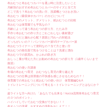
布おむつと布おむつカバーを選ぶ時に注意したいこと
月齢別のおすすめ布おむつとカバーのサイズと当て方
どこで洗う？布おむつの洗い方、洗濯機とつけおき洗い
布おむつ（吸収体やカバー）のカビについて
布おむつのメリット、デメリット、紙おむつとの比較
布おむつは保育園でも平気なの？
月齢によって違う布おむつの折り方、たたみ方
手作り布おむつの作り方とごわごわしない素材選び
布おむつだと漏れが心配？原因と汚れへの対処法
どっちがいいの？！パンツカバー派VSテープカバー派
布おむつライナーって便利なの？当て方と使い方
布おむつの衛生面で気をつけることは？洗濯と漂白
布おむつでの肌荒れ、かぶれの防ぎ方
おしっこ量が増えた方にお勧めの布おむつの折り方（1歳半くらいまで
推奨）
布おむつの使い方講座
冬場の布おむつ育児 おむつなし育児の乗り越え方
布おむつの仕事は排泄後の不快感を感じさせるためなの？！
保育園での布おむつと紙おむつの使い分け 保育園編Q＆A
トイレトレーニングについて考える～トイレトレーニングとはなにか？
～
超ライトな方へ向けた 「あなたでも出来る！kucca流簡単布おむつ育児
の３つのポイント」
ハイハイしていておむつ交換ができない！！
布オムツの洗濯 おすすめの洗剤をおしえて！！