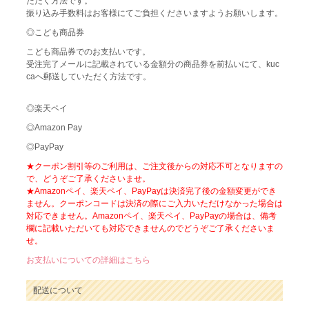
ただく方法です。
振り込み手数料はお客様にてご負担くださいますようお願いします。
◎こども商品券
こども商品券でのお支払いです。
受注完了メールに記載されている金額分の商品券を前払いにて、kuc
caへ郵送していただく方法です。
◎楽天ペイ
◎Amazon Pay
◎PayPay
★クーポン割引等のご利用は、ご注文後からの対応不可となりますの
で、どうぞご了承くださいませ。
★Amazonペイ、楽天ペイ、PayPayは決済完了後の金額変更ができ
ません。クーポンコードは決済の際にご入力いただけなかった場合は
対応できません。Amazonペイ、楽天ペイ、PayPayの場合は、備考
欄に記載いただいても対応できませんのでどうぞご了承くださいま
せ。
お支払いについての詳細はこちら
配送について