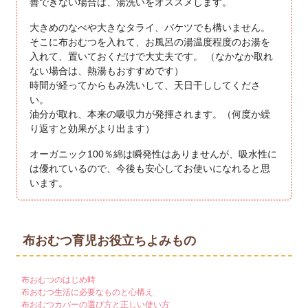
善できない場合は、湯洗いをオススメします。
大きめのなべや大きなタライ、バケツでも構いません。
そこに布おむつを入れて、お風呂の湯温度程度のお湯を
入れて、置いておくだけで大丈夫です。 （なかなか取れ
ない場合は、熱湯もおすすめです）
時間が経ってからもみ洗いして、天日干ししてくださ
い。
油分が取れ、本来の吸収力が発揮されます。（何度か繰
り返すと効果がより出ます）
オーガニック100％綿は瞬発性はありませんが、吸水性に
は優れているので、今後も安心してお使いになれると思
います。
布おむつ育児お役立ちよみもの
布おむつのはじめ時
布おむつ生活に必要なものと心構え
布おむつカバーの選び方と正しい使い方