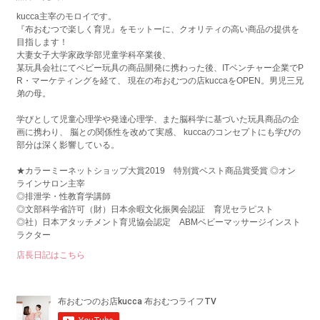
kucca主宰のモロイです。
『布おむつで楽しく育児』をモットーに、クオリティの高い商品の提供を
目指します！
大妻女子大学家政学部児童学科卒業後、
某玩具会社にてベビー玩具の商品開発に携わった後、ITベンチャー企業でP
R・マーケティングを経て、 現在の布おむつの店kuccaをOPEN。男児三兄
弟の母。
学びとして児童心理学や発達心理学、また脳科学に基づいた玩具商品の企
画に携わり、 脳との関係性を改めて実感、 kuccaのコンセプトにも学びの
部分は深く影響している。
★カラーミーネットショップ大賞2019 特別賞ベスト商品賞受賞 ◎オン
ラインサロン主宰
◎排泄学・性教育学講師
◎文部科学省許可（財）日本余暇文化振興会認証 育児セラピスト
◎社）日本アタッチメント育児協会認定 ABMベビーマッサージインスト
ラクター
店長日記はこちら