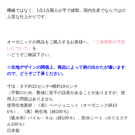
機械ではなく、1点1点職人が手で縫製。国内生産でならではの
上質な仕上がりです。
オーガニックの商品をご購入するお客様へ、
『ご使用前の予洗
いについて』
を
↑↑どうぞご確認下さい。
※
生地デザインの関係上、商品によって柄の出かたが違います
ので、どうぞご了承ください。
寸法：タテ約22センチ×横約18センチ
（手製のため、数値に若干の誤差があることがありますが、使
用上に問題はありません
使用生地素材：《表》ベージュニット（オーガニック綿10
0％）、《裏》柄生地（綿100％)
《吸水布》パイル・ネル（綿100％）、防水シート（ポリエステ
ル100％）
日本製