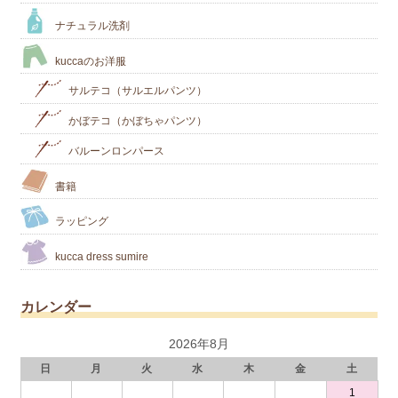
ナチュラル洗剤
kuccaのお洋服
サルテコ（サルエルパンツ）
かぼテコ（かぼちゃパンツ）
バルーンロンパース
書籍
ラッピング
kucca dress sumire
カレンダー
2026年8月
日
月
火
水
木
金
土
1