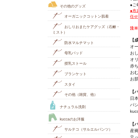
●ご
その他のグッズ
●布
オーガニックコットン肌着
任せ
おしりおまたケアグッズ（石鹸・
注※
ミスト）
【
防水マルチマット
オ
お
母乳パッド
オ
授乳ストール
赤
お
ブランケット
お
スタイ
【
その他（雑貨、他）
日本
パ
ナチュラル洗剤
ku
kuccaのお洋服
【
サルテコ（サルエルパンツ）
産
立