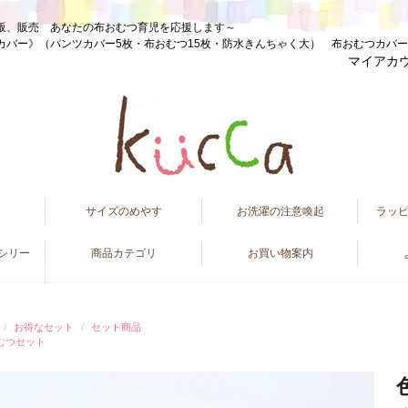
販、販売 あなたの布おむつ育児を応援します～
カバー》（パンツカバー5枚・布おむつ15枚・防水きんちゃく大） 布おむつカ
マイアカ
て
サイズのめやす
お洗濯の注意喚起
ラッ
ンシリー
商品カテゴリ
お買い物案内
お得なセット
セット商品
むつセット