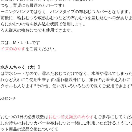
むつなし育児にも最適のカバーです♪
レーニングパンツではなく、パンツタイプの布おむつカバーとなります
側前後に、輪おむつや成形おむつなどの布おむつを差し込むべロがあり
ちらにおむつの端を挟み込む状態で使用します。
ちろん従来の輪おむつでも使用できます。
ズは、M・L・LLです
サイズのめやす
をご覧ください。
防水きんちゃく（大）】
側は防水シートなので、濡れたおむつだけでなく、水着や濡れてしまっ
洋服など入れにご使用出来ます♪濡れ物以外にも、旅行のお着替え入れに
タオルも入ります!!その他、使い方いろいろなので長くご愛用できます!
×50センチ
布おむつの1日の必要枚数は
おむつ替え頻度のめやす
をご参考にしてくだ
既にお持ちのおむつカバーや布おむつと一緒にご利用いただけるように
セット商品の返品交換について※