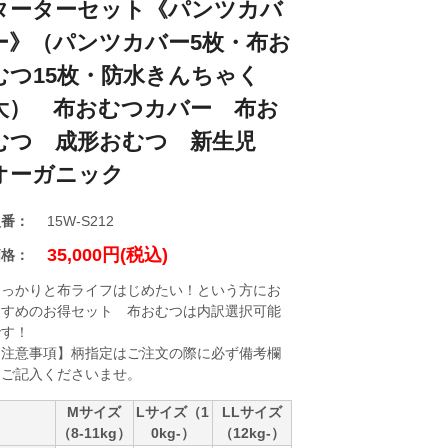
ターターセット《パンツカバ
ー》（パンツカバー5枚・布お
むつ15枚・防水きんちゃく
大） 布おむつカバー 布お
むつ 成形おむつ 新生児
オーガニック
型番：
15W-S212
35,000円(税込)
価格：
しっかりと布ライフはじめたい！という方にお
すすめのお得セット 布おむつは内訳選択可能
です！
【注意事項】柄指定はご注文の際に必ず備考欄
にご記入くださいませ。
Mサイズ
Lサイズ（1
LLサイズ
（8-11kg）
0kg-）
（12kg-）