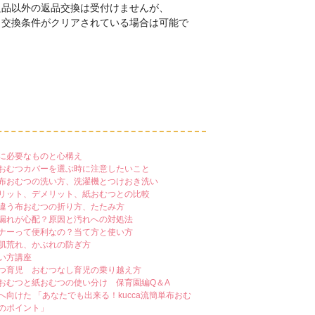
良品以外の返品交換は受付けませんが、
、交換条件がクリアされている場合は可能で
に必要なものと心構え
おむつカバーを選ぶ時に注意したいこと
布おむつの洗い方、洗濯機とつけおき洗い
リット、デメリット、紙おむつとの比較
違う布おむつの折り方、たたみ方
漏れが心配？原因と汚れへの対処法
ナーって便利なの？当て方と使い方
肌荒れ、かぶれの防ぎ方
い方講座
つ育児 おむつなし育児の乗り越え方
おむつと紙おむつの使い分け 保育園編Q＆A
へ向けた 「あなたでも出来る！kucca流簡単布おむ
のポイント」