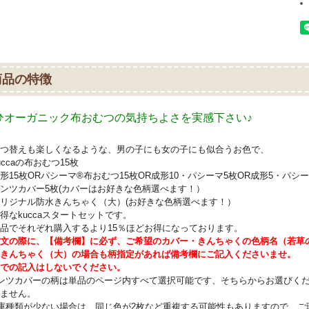
商品の特徴
ひオーガニック布おむつの気持ちよさを実感下さい♪
つ替えも楽しくなるような、男の子にも女の子にも似合うお色で、
uccaの布おむつ15枚
形15枚ORパシーマ®布おむつ15枚OR成形10・パシーマ5枚OR成形5・パシ
ンツカバー5枚(カバーはお好きな色柄選べます！）
リジナル防水きんちゃく（大）(お好きな色柄選べます！）
得なkuccaスタートセットです。
品でそれぞれ購入するより15％ほどお得になっております。
文の際に、【備考欄】に必ず、ご希望のカバー・きんちゃくの色柄名（若草
きんちゃく（大）の場合も柄指定があれば備考欄にご記入くださいませ。
での記入はしないでください。
ンツカバーの柄は単品のページ内すべて選択可能です、そちらからお選びくださ
ません。
庫種類が少ない場合は、同じ色が2枚など重複する可能性もありますので、ご