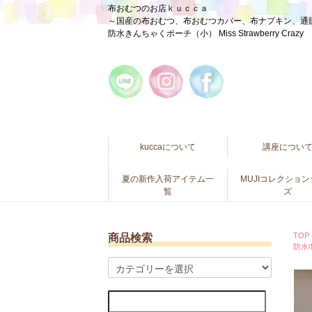
布おむつのお店ｋｕｃｃａ
～国産の布おむつ、布おむつカバー、布ナプキン、通
防水きんちゃくポーチ（小） Miss Strawberry C
kuccaについて
講座につい
夏の新作入荷アイテム一
MUJIコレクショ
覧
ズ
TOP
商品検索
防水