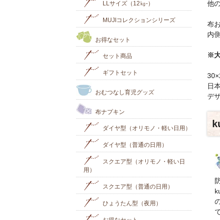
他
LLサイズ（12㎏-）
MUJIコレクションシリーズ
布
内
お得なセット
※
セット商品
ギフトセット
30
日
おむつなし育児グッズ
デ
布ナプキン
ダイヤ型（オリモノ・軽い日用）
ダイヤ型（普通の日用）
スクエア型（オリモノ・軽い日
用）
スクエア型（普通の日用）
ひょうたん型（夜用）
お得なセット