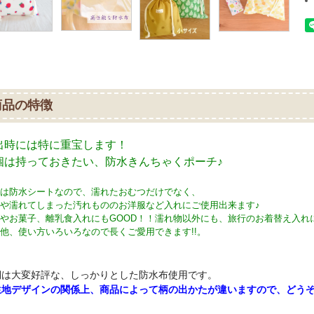
商品の特徴
出時には特に重宝します！
個は持っておきたい、防水きんちゃくポーチ♪
は防水シートなので、濡れたおむつだけでなく、
や濡れてしまった汚れもののお洋服など入れにご使用出来ます♪
やお菓子、離乳食入れにもGOOD！！濡れ物以外にも、旅行のお着替え入れ
他、使い方いろいろなので長くご愛用できます!!。
側は大変好評な、しっかりとした防水布使用です。
生地デザインの関係上、商品によって柄の出かたが違いますので、どう