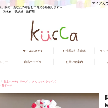
マイアカ
販、販売 あなたの布おむつ育児を応援します～
razy 防水布 収納袋 旅行用
て
サイズのめやす
お洗濯の注意喚起
ラッ
ンシリー
商品カテゴリ
お買い物案内
防水ポーチシリーズ
きんちゃく小サイズ
巾着ポーチ