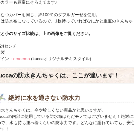
のカラーも豊富にそろえてます♪
おむつカバーを同じ、綿100％のダブルガーゼを使用。
側は防水布になっているので、1枚持っていればなにかと重宝のきんちゃ
大と小のサイズ比較は、上の画像をご覧ください。
×24センチ
本製
ザイン：
emoemo
(kuccaオリジナルテキスタイル)
kuccaの防水きんちゃくは、ここが違います！
絶対に水を通さない防水力
防水きんちゃくは、今や珍しくない商品かと思いますが、
kuccaの内部に使用している防水布はただモノではございません！絶対
ので、水も持ち運べ着くらいの防水力です。どんなに濡れていても、安
です！