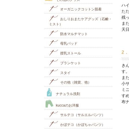
ハ
オーガニックコットン肌着
た
残
おしりおまたケアグッズ（石鹸・
ま
ミスト）
天
防水マルチマット
母乳パッド
2
授乳ストール
ブランケット
き
す
スタイ
ま
その他（雑貨、他）
小
ミ
ナチュラル洗剤
す
布
kuccaのお洋服
サルテコ（サルエルパンツ）
かぼテコ（かぼちゃパンツ）