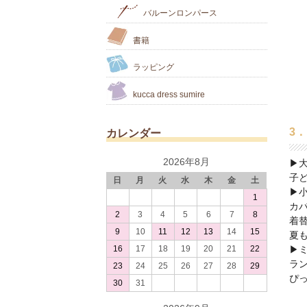
バルーンロンパース
書籍
ラッピング
kucca dress sumire
3
カレンダー
2026年8月
▶大
子
日
月
火
水
木
金
土
▶小
1
カ
2
3
4
5
6
7
8
着
9
10
11
12
13
14
15
夏
16
17
18
19
20
21
22
▶
ラ
23
24
25
26
27
28
29
ぴ
30
31