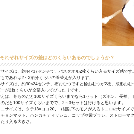
．それぞれサイズの差はどのくらいあるのでしょうか？
サイズは、約44×37センチで、バスタオル2枚くらい入るサイズ感です
どもであれば2～3泊分くらいの着替えが入ります。
サイズは、約30×24センチ、布おむつですと輪おむつが2枚、成形おむ
バーが2枚くらいが全部入ってぴったりです。
替えは、冬ものだと100サイズくらいまでなら1セット（ズボン、長袖、
ものだと100サイズくらいまでで、2～3セットは行けると思います。
ミニサイズは、タテ13×ヨコ20、（紐以下のモノが入るトコロのサイズ
ンチョンマット、ハンカチティッシュ、コップや歯ブラシ、ストローマ
ったり入る大きさ。