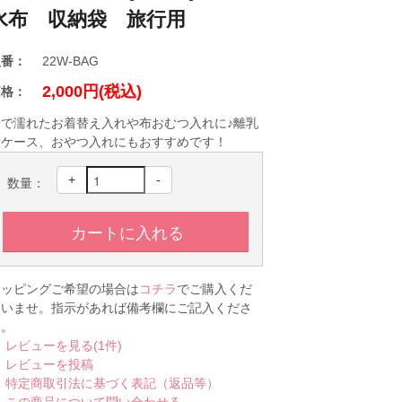
水布 収納袋 旅行用
型番：
22W-BAG
2,000円(税込)
価格：
汗で濡れたお着替え入れや布おむつ入れに♪離乳
食ケース、おやつ入れにもおすすめです！
+
-
数量：
ラッピングご希望の場合は
コチラ
でご購入くだ
さいませ。指示があれば備考欄にご記入くださ
い。
レビューを見る(1件)
レビューを投稿
特定商取引法に基づく表記（返品等）