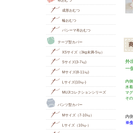
布おむつ
成形おむつ
輪おむつ
パシーマ布おむつ
テープ型カバー
XSサイズ（3kg未満-5㎏）
外
Sサイズ(3-7㎏)
一
Mサイズ(8-11㎏)
内側
Lサイズ(10㎏‐)
水着
MUJIコレクションシリーズ
マグ
その
パンツ型カバー
Mサイズ（7-10㎏）
内
※
Lサイズ（10㎏-）