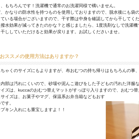
イ、もちろんです！洗濯機で通常のお洗濯同様で構いません。
だ、かなりの防水性を持つものを使用しておりますので、脱水後にも袋
っている場合がございますので、干す際は中身を確認してから干してく
た撥水効果が減ってきたのかな？と感じましたら、1度洗剤なしで洗濯機
日干ししていただけると効果が戻ります。お試しくださいませ。
．おススメの使用方法はありますか？
んちゃくのサイズにもよりますが、布おむつの持ち帰りはもちろんの事
。
た内部は汚れにくいので、砂場や泥んこ遊びをした子どもの汚れた洋服
サイズは、kuccaのおむつ替えマットがすっぽり入りますので、おむつ
ニサイズは、お菓子やマグ、保温系お弁当箱などもおす
めです。
ナプキン入れにも重宝しますよ！！