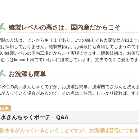
縫製レベルの高さは、国内産だからこそ
縫製の方法は、ピンからキリまであり、1つの始末でも大変な差が出ます
法は採用しておりません。縫製技術は、お値段にも直結してしまうのですが
高い縫製レベルの国内工場だからこそ実現できます。縫製技術は、お値段に
おむつはkucca工房でていねいに縫製しています。丈夫で長くご愛用で
お洗濯も簡単
防水性の高いきんちゃくですが、お洗濯は簡単。洗濯機でざぶんと洗え
水が入っている場合があるので、その点はご注意。しっかり絞れば、す
水きんちゃくポーチ Q&A
．防水布が入っているということですが、お洗濯は普通にできま