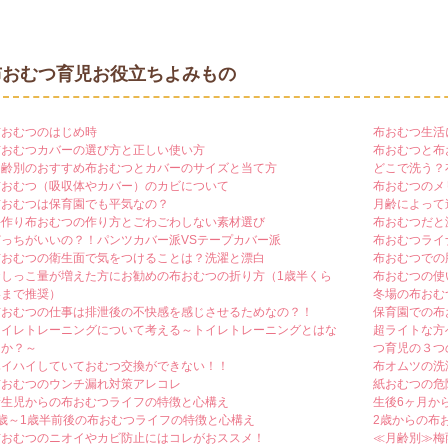
布おむつ育児お役立ちよみもの
布おむつのはじめ時
布おむつ生活
布おむつカバーの選び方と正しい使い方
布おむつと布
月齢別のおすすめ布おむつとカバーのサイズと当て方
どこで洗う？
布おむつ（吸収体やカバー）のカビについて
布おむつのメ
布おむつは保育園でも平気なの？
月齢によって
手作り布おむつの作り方とごわごわしない素材選び
布おむつだと
どっちがいいの？！パンツカバー派VSテープカバー派
布おむつライ
布おむつの衛生面で気をつけることは？洗濯と漂白
布おむつでの
おしっこ量が増えた方にお勧めの布おむつの折り方（1歳半くら
布おむつの使
いまで推奨）
冬場の布おむ
布おむつの仕事は排泄後の不快感を感じさせるためなの？！
保育園での布
トイレトレーニングについて考える～トイレトレーニングとはな
超ライトな方
にか？～
つ育児の３つ
ハイハイしていておむつ交換ができない！！
布オムツの洗
布おむつのウンチ漏れ対策アレコレ
紙おむつの危
新生児からの布おむつライフの特徴と心構え
生後6ヶ月か
1歳～1歳半前後の布おむつライフの特徴と心構え
2歳からの布
布おむつのニオイやカビ防止にはコレがおススメ！
≪月齢別≫梅