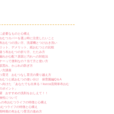
に必要なものと心構え
おむつカバーを選ぶ時に注意したいこと
布おむつの洗い方、洗濯機とつけおき洗い
リット、デメリット、紙おむつとの比較
違う布おむつの折り方、たたみ方
漏れが心配？原因と汚れへの対処法
ナーって便利なの？当て方と使い方
肌荒れ、かぶれの防ぎ方
い方講座
つ育児 おむつなし育児の乗り越え方
おむつと紙おむつの使い分け 保育園編Q＆A
へ向けた 「あなたでも出来る！kucca流簡単布おむ
のポイント」
濯 おすすめの洗剤をおしえて！！
険性について
らの布おむつライフの特徴と心構え
おむつライフの特徴と心構え
雨時期の布おむつ育児の進め方