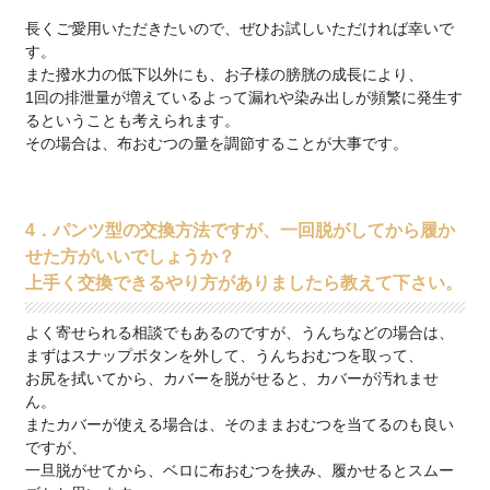
長くご愛用いただきたいので、ぜひお試しいただければ幸いで
す。
また撥水力の低下以外にも、お子様の膀胱の成長により、
1回の排泄量が増えているよって漏れや染み出しが頻繁に発生す
るということも考えられます。
その場合は、布おむつの量を調節することが大事です。
4．パンツ型の交換方法ですが、一回脱がしてから履か
せた方がいいでしょうか？
上手く交換できるやり方がありましたら教えて下さい。
よく寄せられる相談でもあるのですが、うんちなどの場合は、
まずはスナップボタンを外して、うんちおむつを取って、
お尻を拭いてから、カバーを脱がせると、カバーが汚れませ
ん。
またカバーが使える場合は、そのままおむつを当てるのも良い
ですが、
一旦脱がせてから、ベロに布おむつを挟み、履かせるとスムー