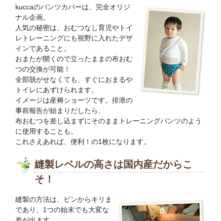
kuccaのパンツカバーは、完全オリジ
ナル企画。
人気の秘密は、おむつなし育児やトイ
レトレーニングにも視野に入れたデザ
インであること。
おまたが開くので立ったままの布おむ
つの交換が可能！
全部脱がせなくても、すぐにおまるや
トイレにあずけられます。
イメージは産褥ショーツです。排泄の
事前報告が始まりだしたら、
布おむつを差し込まずにそのままトレーニングパンツのよう
に使用することも。
これさえあれば、便利！の1枚になります。
縫製レベルの高さは国内産だからこ
そ！
縫製の方法は、ピンからキリま
であり、1つの始末でも大変な
差が出ます。