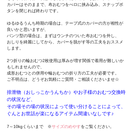
カバーはそのままで、布おむつをべロに挟み込み、スナップボ
タンを閉じれば終わりです。
ゆるゆるうんち時期の場合は、テープ式のカバーの方が相性が
良いかと思いますが、
パンツ型の場合は、まずはウンチのついた布おむつを外し、
おしりを綺麗にしてから、カバーを脱がす等の工夫をおススメ
します。
2つ折りの輪おむつ2枚使用は厚みが増す関係で着用が難しいか
もしれませんので、
成形おむつとの併用や輪おむつの折り方の工夫が必要です。
ご不明点は、どうぞお気軽にご質問・ご相談くださいませ☆
排泄物（おしっこかうんちか）やお子様のおむつ交換時
の状況など、
その場その場の状況によって使い分けることによって、
ぐんとお世話が楽になるアイテム間違いなしです♪
7～10kgくらいまで ※
サイズのめやす
をご覧ください。