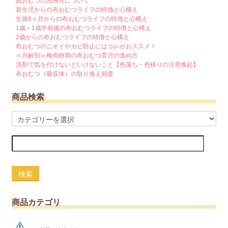
紙おむつの危険性について
新生児からの布おむつライフの特徴と心構え
生後6ヶ月からの布おむつライフの特徴と心構え
1歳～1歳半前後の布おむつライフの特徴と心構え
2歳からの布おむつライフの特徴と心構え
布おむつのニオイやカビ防止にはコレがおススメ！
≪月齢別≫梅雨時期の布おむつ育児の進め方
洗剤で気を付けないといけないこと【色落ち・色移りの注意喚起】
布おむつ（吸収体）の取り換え頻度
商品検索
検索
商品カテゴリ