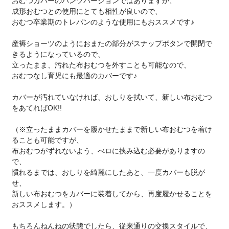
おむつカバーのパンツバージョンではありますが、
成形おむつとの使用にとても相性が良いので、
おむつ卒業期のトレパンのような使用にもおススメです♪
産褥ショーツのようにおまたの部分がスナップボタンで開閉で
きるようになっているので、
立ったまま、汚れた布おむつを外すことも可能なので、
おむつなし育児にも最適のカバーです♪
カバーが汚れていなければ、おしりを拭いて、新しい布おむつ
をあてればOK!!
（※立ったままカバーを履かせたままで新しい布おむつを着け
ることも可能ですが、
布おむつがずれないよう、べロに挟み込む必要がありますの
で、
慣れるまでは、おしりを綺麗にしたあと、一度カバーも脱が
せ、
新しい布おむつをカバーに装着してから、再度履かせることを
おススメします。）
もちろんねんねの状態でしたら、従来通りの交換スタイルで、