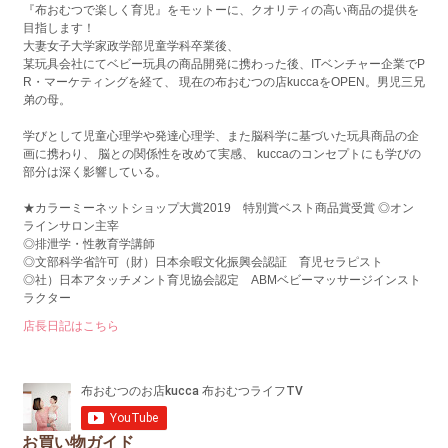
『布おむつで楽しく育児』をモットーに、クオリティの高い商品の提供を
目指します！
大妻女子大学家政学部児童学科卒業後、
某玩具会社にてベビー玩具の商品開発に携わった後、ITベンチャー企業でP
R・マーケティングを経て、 現在の布おむつの店kuccaをOPEN。男児三兄
弟の母。
学びとして児童心理学や発達心理学、また脳科学に基づいた玩具商品の企
画に携わり、 脳との関係性を改めて実感、 kuccaのコンセプトにも学びの
部分は深く影響している。
★カラーミーネットショップ大賞2019 特別賞ベスト商品賞受賞 ◎オン
ラインサロン主宰
◎排泄学・性教育学講師
◎文部科学省許可（財）日本余暇文化振興会認証 育児セラピスト
◎社）日本アタッチメント育児協会認定 ABMベビーマッサージインスト
ラクター
店長日記はこちら
お買い物ガイド