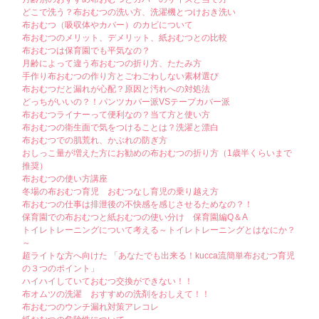
どこで洗う？布おむつの洗い方、洗濯機とつけおき洗い
布おむつ（吸収体やカバー）のカビについて
布おむつのメリット、デメリット、紙おむつとの比較
布おむつは保育園でも平気なの？
月齢によって違う布おむつの折り方、たたみ方
手作り布おむつの作り方とごわごわしない素材選び
布おむつだと漏れが心配？原因と汚れへの対処法
どっちがいいの？！パンツカバー派VSテープカバー派
布おむつライナーって便利なの？当て方と使い方
布おむつの衛生面で気をつけることは？洗濯と漂白
布おむつでの肌荒れ、かぶれの防ぎ方
おしっこ量が増えた方にお勧めの布おむつの折り方（1歳半くらいまで
推奨）
布おむつの使い方講座
冬場の布おむつ育児 おむつなし育児の乗り越え方
布おむつの仕事は排泄後の不快感を感じさせるためなの？！
保育園での布おむつと紙おむつの使い分け 保育園編Q＆A
トイレトレーニングについて考える～トイレトレーニングとはなにか？
～
超ライトな方へ向けた 「あなたでも出来る！kucca流簡単布おむつ育児
の３つのポイント」
ハイハイしていておむつ交換ができない！！
布オムツの洗濯 おすすめの洗剤をおしえて！！
布おむつのウンチ漏れ対策アレコレ