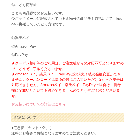
◎こども商品券
こども商品券でのお支払いです。
受注完了メールに記載されている金額分の商品券を前払いにて、kuc
caへ郵送していただく方法です。
◎楽天ペイ
◎Amazon Pay
◎PayPay
★クーポン割引等のご利用は、ご注文後からの対応不可となりますの
で、どうぞご了承くださいませ。
★Amazonペイ、楽天ペイ、PayPayは決済完了後の金額変更ができ
ません。クーポンコードは決済の際にご入力いただけなかった場合は
対応できません。Amazonペイ、楽天ペイ、PayPayの場合は、備考
欄に記載いただいても対応できませんのでどうぞご了承くださいま
せ。
お支払いについての詳細はこちら
配送について
●宅急便（ヤマト・佐川）
送料はお客さま負担となりますのでご注意ください。