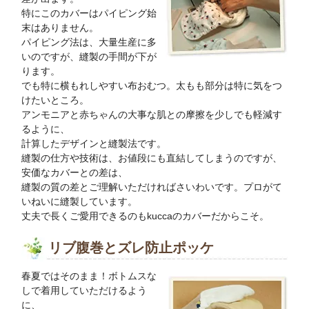
特にこのカバーはパイピング始
末はありません。
パイピング法は、大量生産に多
いのですが、縫製の手間が下が
ります。
でも特に横もれしやすい布おむつ。太もも部分は特に気をつ
けたいところ。
アンモニアと赤ちゃんの大事な肌との摩擦を少しでも軽減す
るように、
計算したデザインと縫製法です。
縫製の仕方や技術は、お値段にも直結してしまうのですが、
安価なカバーとの差は、
縫製の質の差とご理解いただければさいわいです。プロがて
いねいに縫製しています。
丈夫で長くご愛用できるのもkuccaのカバーだからこそ。
リブ腹巻とズレ防止ポッケ
春夏ではそのまま！ボトムスな
しで着用していただけるよう
に、