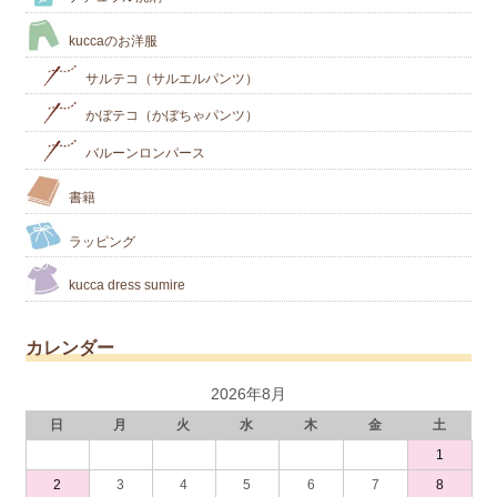
kuccaのお洋服
サルテコ（サルエルパンツ）
かぼテコ（かぼちゃパンツ）
バルーンロンパース
書籍
ラッピング
kucca dress sumire
カレンダー
2026年8月
日
月
火
水
木
金
土
1
2
3
4
5
6
7
8