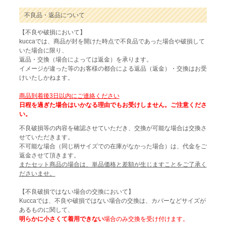
不良品・返品について
【不良や破損において】
kuccaでは、商品が封を開けた時点で不良品であった場合や破損して
いた場合に限り、
返品・交換（場合によっては返金）を承ります。
イメージが違った等のお客様の都合による返品（返金）・交換はお受
けいたしかねます。
商品到着後3日以内にご連絡ください
日程を過ぎた場合はいかなる理由でもお受けしません。ご注意くださ
い。
不良破損等の内容を確認させていただき、交換が可能な場合は交換さ
せていただきます。
不可能な場合（同じ柄サイズでの在庫がなかった場合）は、代金をご
返金させて頂きます。
またセット商品の場合は、単品価格と差額が生じますことをご了承く
ださいませ。
【不良破損ではない場合の交換において】
Kuccaでは、不良や破損ではない場合の交換は、カバーなどサイズが
あるものに関して、
明らかに小さくて着用できない
場合のみ交換を受け付けます。