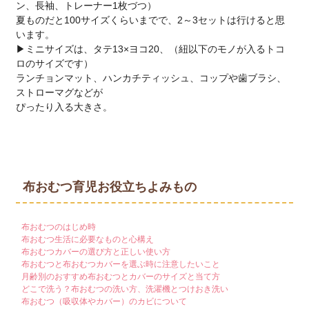
ン、長袖、トレーナー1枚づつ）
夏ものだと100サイズくらいまでで、2～3セットは行けると思
います。
▶ミニサイズは、タテ13×ヨコ20、（紐以下のモノが入るトコ
ロのサイズです）
ランチョンマット、ハンカチティッシュ、コップや歯ブラシ、
ストローマグなどが
ぴったり入る大きさ。
布おむつ育児お役立ちよみもの
布おむつのはじめ時
布おむつ生活に必要なものと心構え
布おむつカバーの選び方と正しい使い方
布おむつと布おむつカバーを選ぶ時に注意したいこと
月齢別のおすすめ布おむつとカバーのサイズと当て方
どこで洗う？布おむつの洗い方、洗濯機とつけおき洗い
布おむつ（吸収体やカバー）のカビについて