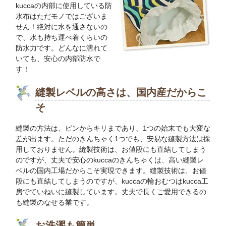
kuccaの内部に使用している防
水布はただモノではございま
せん！絶対に水を通さないの
で、水も持ち運べ着くらいの
防水力です。どんなに濡れて
いても、安心の内部防水で
す！
縫製レベルの高さは、国内産だからこ
そ
縫製の方法は、ピンからキリまであり、1つの始末でも大変な
差が出ます。ただのきんちゃく1つでも、安易な縫製方法は採
用しておりません。縫製技術は、お値段にも直結してしまう
のですが、丈夫で安心のkuccaのきんちゃくは、高い縫製レ
ベルの国内工場だからこそ実現できます。縫製技術は、お値
段にも直結してしまうのですが、kuccaの輪おむつはkucca工
房でていねいに縫製しています。丈夫で長くご愛用できるの
も縫製のなせる業です。
お洗濯も簡単