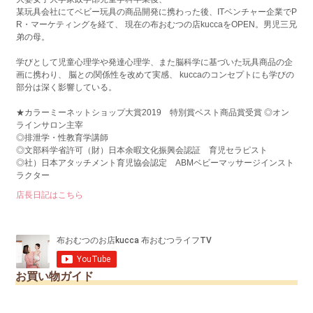
某玩具会社にてベビー玩具の商品開発に携わった後、ITベンチャー企業でP
R・マーケティングを経て、 現在の布おむつの店kuccaをOPEN。男児三兄
弟の母。
学びとして児童心理学や発達心理学、また脳科学に基づいた玩具商品の企
画に携わり、 脳との関係性を改めて実感、 kuccaのコンセプトにも学びの
部分は深く影響している。
★カラーミーネットショップ大賞2019 特別賞ベスト商品賞受賞 ◎オン
ラインサロン主宰
◎排泄学・性教育学講師
◎文部科学省許可（財）日本余暇文化振興会認証 育児セラピスト
◎社）日本アタッチメント育児協会認定 ABMベビーマッサージインスト
ラクター
店長日記はこちら
お買い物ガイド