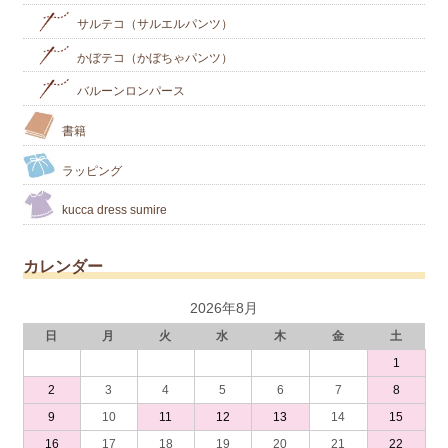
サルテコ（サルエルパンツ）
かぼテコ（かぼちゃパンツ）
バルーンロンパース
書籍
ラッピング
kucca dress sumire
カレンダー
2026年8月
日
月
火
水
木
金
土
1
2
3
4
5
6
7
8
9
10
11
12
13
14
15
16
17
18
19
20
21
22