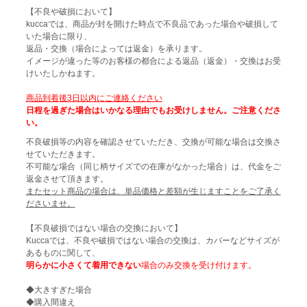
【不良や破損において】
kuccaでは、商品が封を開けた時点で不良品であった場合や破損して
いた場合に限り、
返品・交換（場合によっては返金）を承ります。
イメージが違った等のお客様の都合による返品（返金）・交換はお受
けいたしかねます。
商品到着後3日以内にご連絡ください
日程を過ぎた場合はいかなる理由でもお受けしません。ご注意くださ
い。
不良破損等の内容を確認させていただき、交換が可能な場合は交換さ
せていただきます。
不可能な場合（同じ柄サイズでの在庫がなかった場合）は、代金をご
返金させて頂きます。
またセット商品の場合は、単品価格と差額が生じますことをご了承く
ださいませ。
【不良破損ではない場合の交換において】
Kuccaでは、不良や破損ではない場合の交換は、カバーなどサイズが
あるものに関して、
明らかに小さくて着用できない
場合のみ交換を受け付けます。
◆大きすぎた場合
◆購入間違え