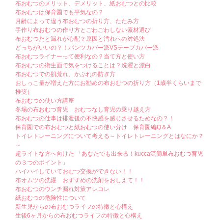
布おむつのメリット、デメリット、紙おむつとの比較
布おむつは保育園でも平気なの？
月齢によって違う布おむつの折り方、たたみ方
手作り布おむつの作り方とごわごわしない素材選び
布おむつだと漏れが心配？原因と汚れへの対処法
どっちがいいの？！パンツカバー派VSテープカバー派
布おむつライナーって便利なの？当て方と使い方
布おむつの衛生面で気をつけることは？洗濯と漂白
布おむつでの肌荒れ、かぶれの防ぎ方
おしっこ量が増えた方にお勧めの布おむつの折り方（1歳半くらいまで
推奨）
布おむつの使い方講座
冬場の布おむつ育児 おむつなし育児の乗り越え方
布おむつの仕事は排泄後の不快感を感じさせるためなの？！
保育園での布おむつと紙おむつの使い分け 保育園編Q＆A
トイレトレーニングについて考える～トイレトレーニングとはなにか？
～
超ライトな方へ向けた 「あなたでも出来る！kucca流簡単布おむつ育児
の３つのポイント」
ハイハイしていておむつ交換ができない！！
布オムツの洗濯 おすすめの洗剤をおしえて！！
布おむつのウンチ漏れ対策アレコレ
紙おむつの危険性について
新生児からの布おむつライフの特徴と心構え
生後6ヶ月からの布おむつライフの特徴と心構え