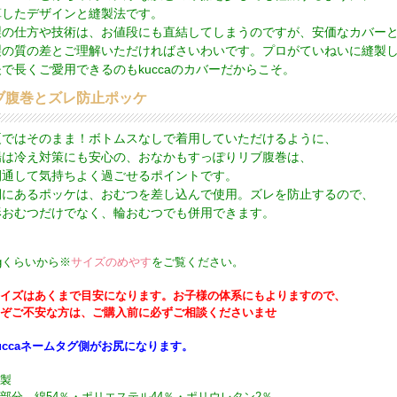
算したデザインと縫製法です。
製の仕方や技術は、お値段にも直結してしまうのですが、安価なカバー
製の質の差とご理解いただければさいわいです。プロがていねいに縫製
で長くご愛用できるのもkuccaのカバーだからこそ。
ブ腹巻とズレ防止ポッケ
夏ではそのまま！ボトムスなしで着用していただけるように、
場は冷え対策にも安心の、おなかもすっぽりリブ腹巻は、
間通して気持ちよく過ごせるポイントです。
側にあるポッケは、おむつを差し込んで使用。ズレを防止するので、
形おむつだけでなく、輪おむつでも併用できます。
kgくらいから※
サイズのめやす
をご覧ください。
イズはあくまで目安になります。お子様の体系にもよりますので、
ぞご不安な方は、ご購入前に必ずご相談くださいませ
uccaネームタグ側がお尻になります。
製
部分 綿54％・ポリエステル44％・ポリウレタン2％