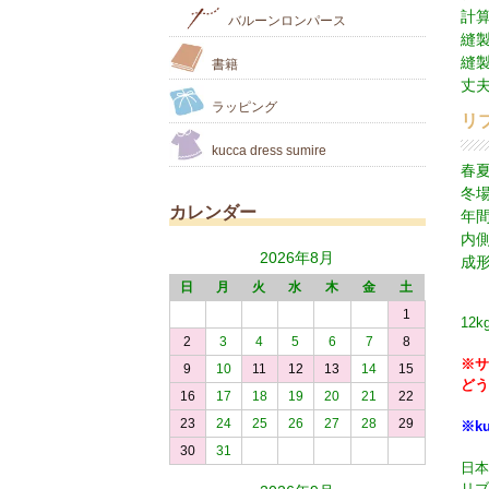
計
バルーンロンパース
縫
縫
書籍
丈夫
ラッピング
リ
kucca dress sumire
春
冬
カレンダー
年
内
2026年8月
成
日
月
火
水
木
金
土
1
12
2
3
4
5
6
7
8
※サ
9
10
11
12
13
14
15
どう
16
17
18
19
20
21
22
23
24
25
26
27
28
29
※k
30
31
日本
リブ