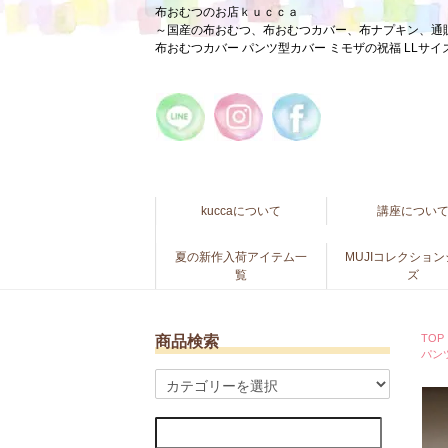
布おむつのお店ｋｕｃｃａ
～国産の布おむつ、布おむつカバー、布ナプキン、通
布おむつカバー パンツ型カバー ミモザの祝福 LLサ
kuccaについて
講座につい
夏の新作入荷アイテム一
MUJIコレクショ
覧
ズ
TOP
商品検索
パン