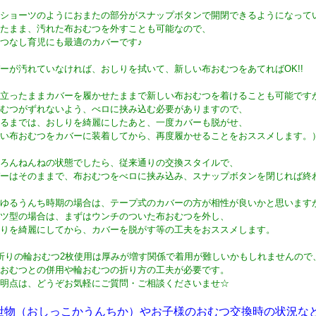
ショーツのようにおまたの部分がスナップボタンで開閉できるようになって
たまま、汚れた布おむつを外すことも可能なので、
つなし育児にも最適のカバーです♪
ーが汚れていなければ、おしりを拭いて、新しい布おむつをあてればOK!!
立ったままカバーを履かせたままで新しい布おむつを着けることも可能です
むつがずれないよう、べロに挟み込む必要がありますので、
るまでは、おしりを綺麗にしたあと、一度カバーも脱がせ、
い布おむつをカバーに装着してから、再度履かせることをおススメします。
ろんねんねの状態でしたら、従来通りの交換スタイルで、
ーはそのままで、布おむつをべロに挟み込み、スナップボタンを閉じれば終
ゆるうんち時期の場合は、テープ式のカバーの方が相性が良いかと思います
ツ型の場合は、まずはウンチのついた布おむつを外し、
りを綺麗にしてから、カバーを脱がす等の工夫をおススメします。
折りの輪おむつ2枚使用は厚みが増す関係で着用が難しいかもしれませんので
おむつとの併用や輪おむつの折り方の工夫が必要です。
明点は、どうぞお気軽にご質問・ご相談くださいませ☆
泄物（おしっこかうんちか）やお子様のおむつ交換時の状況な