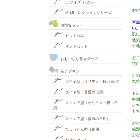
LLサイズ（12㎏-）
おむ
MUJIコレクションシリーズ
※生
お得なセット
い。
肌に
セット商品
通気
中地
ギフトセット
どこ
おむつなし育児グッズ
特に
布ナプキン
1つ
気持
ダイヤ型（オリモノ・軽い日用）
ダイヤ型（普通の日用）
トレ
中側
スクエア型（オリモノ・軽い日
そち
用）
もち
スクエア型（普通の日用）
おむ
成形
ひょうたん型（夜用）
おむ
お得なセット