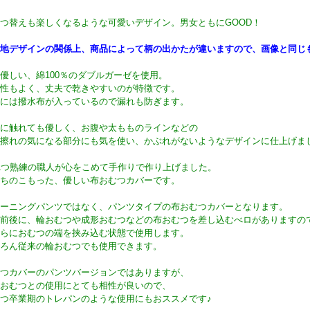
つ替えも楽しくなるような可愛いデザイン。男女ともにGOOD！
地デザインの関係上、商品によって柄の出かたが違いますので、画像と同じ
優しい、綿100％のダブルガーゼを使用。
性もよく、丈夫で乾きやすいのが特徴です。
には撥水布が入っているので漏れも防ぎます。
に触れても優しく、お腹や太もものラインなどの
擦れの気になる部分にも気を使い、かぶれがないようなデザインに仕上げま
1つ熟練の職人が心をこめて手作りで作り上げました。
ちのこもった、優しい布おむつカバーです。
ーニングパンツではなく、パンツタイプの布おむつカバーとなります。
前後に、輪おむつや成形おむつなどの布おむつを差し込むべロがありますの
らにおむつの端を挟み込む状態で使用します。
ろん従来の輪おむつでも使用できます。
つカバーのパンツバージョンではありますが、
おむつとの使用にとても相性が良いので、
つ卒業期のトレパンのような使用にもおススメです♪