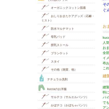
そ
オーガニックコットン肌着
ぐ
おしりおまたケアグッズ（石鹸・
ミスト）
お
防水マルチマット
母乳パッド
ku
人
授乳ストール
お
全
ブランケット
イ
スタイ
布
こ
その他（雑貨、他）
縫
ナチュラル洗剤
縫
kuccaのお洋服
特
パ
サルテコ（サルエルパンツ）
で
かぼテコ（かぼちゃパンツ）
ア