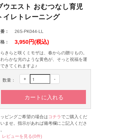
ブウエスト おむつなし育児
トイレトレーニング
型番：
26S-PK044-LL
3,950円(税込)
価格：
きらきらと咲くミモザは、春からの贈りもの。
やわらかな光のような黄色が、そっと祝福を運
んできてくれますよ♪
+
-
数量：
ラッピングご希望の場合は
コチラ
でご購入くだ
さいませ。指示があれば備考欄にご記入くださ
い。
レビューを見る(0件)