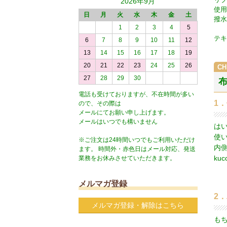
2026年9月
使用
日
月
火
水
木
金
土
撥水
1
2
3
4
5
テキ
6
7
8
9
10
11
12
13
14
15
16
17
18
19
20
21
22
23
24
25
26
27
28
29
30
電話も受けておりますが、不在時間が多い
1
ので、その際は
メールにてお願い申し上げます。
メールはいつでも構いません
は
使
※ご注文は24時間いつでもご利用いただけ
内
ます。 時間外・赤色日はメール対応、発送
k
業務をお休みさせていただきます。
メルマガ登録
2
メルマガ登録・解除はこちら
も