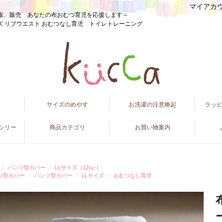
マイアカ
販、販売 あなたの布おむつ育児を応援します～
イズ リブウエスト おむつなし育児 トイレトレーニング
て
サイズのめやす
お洗濯の注意喚起
ラッ
ンシリー
商品カテゴリ
お買い物案内
パンツ型カバー
LLサイズ（12㎏-）
ツ型カバー
パンツ型カバー
LLサイズ
おむつなし育児