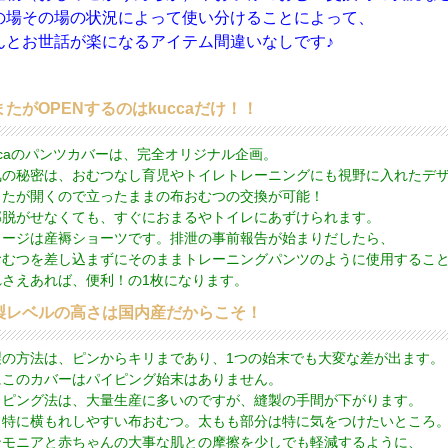
の場その場の状況によって使い分けることによって、
んとお世話が楽になるアイテム間違いなしです♪
またがOPENするのはkuccaだけ！！
ccaのパンツカバーは、完全オリジナル企画。
気の秘密は、おむつなし育児やトイレトレーニングにも視野に入れたデ
またが開くので立ったままの布おむつの交換が可能！
部脱がせなくても、すぐにおまるやトイレにあずけられます。
メージは産褥ショーツです。排泄の事前報告が始まりだしたら、
おむつを差し込まずにそのままトレーニングパンツのように使用するこ
れさえあれば、便利！の1枚になります。
製レベルの高さは国内産だからこそ！
製の方法は、ピンからキリまであり、1つの始末でも大変な差が出ます。
にこのカバーはパイピング始末はありません。
イピング法は、大量生産に多いのですが、縫製の手間が下がります。
も特に横もれしやすい布おむつ。太もも部分は特に気をつけたいところ
ンモニアと赤ちゃんの大事な肌との摩擦を少しでも軽減するように、