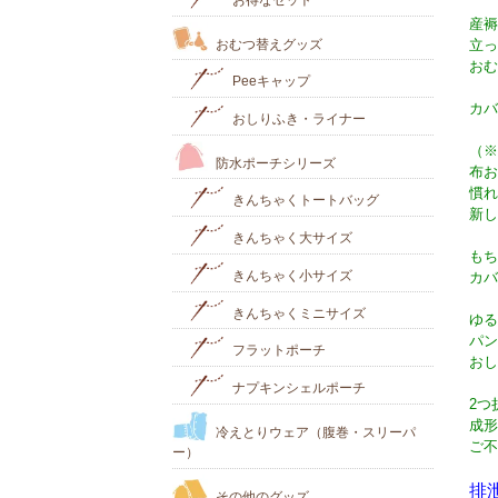
産褥
おむつ替えグッズ
立っ
おむ
Peeキャップ
カバ
おしりふき・ライナー
（※
防水ポーチシリーズ
布お
慣れ
きんちゃくトートバッグ
新し
きんちゃく大サイズ
もち
きんちゃく小サイズ
カバ
きんちゃくミニサイズ
ゆる
パン
フラットポーチ
おし
ナプキンシェルポーチ
2つ
成形
冷えとりウェア（腹巻・スリーパ
ご不
ー）
排
その他のグッズ