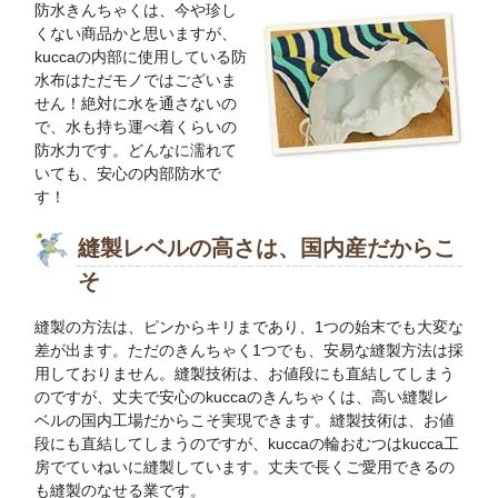
防水きんちゃくは、今や珍し
くない商品かと思いますが、
kuccaの内部に使用している防
水布はただモノではございま
せん！絶対に水を通さないの
で、水も持ち運べ着くらいの
防水力です。どんなに濡れて
いても、安心の内部防水で
す！
縫製レベルの高さは、国内産だからこ
そ
縫製の方法は、ピンからキリまであり、1つの始末でも大変な
差が出ます。ただのきんちゃく1つでも、安易な縫製方法は採
用しておりません。縫製技術は、お値段にも直結してしまう
のですが、丈夫で安心のkuccaのきんちゃくは、高い縫製レ
ベルの国内工場だからこそ実現できます。縫製技術は、お値
段にも直結してしまうのですが、kuccaの輪おむつはkucca工
房でていねいに縫製しています。丈夫で長くご愛用できるの
も縫製のなせる業です。