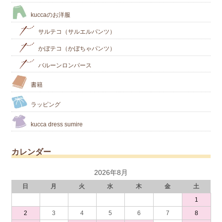
kuccaのお洋服
サルテコ（サルエルパンツ）
かぼテコ（かぼちゃパンツ）
バルーンロンパース
書籍
ラッピング
kucca dress sumire
カレンダー
2026年8月
日
月
火
水
木
金
土
1
2
3
4
5
6
7
8