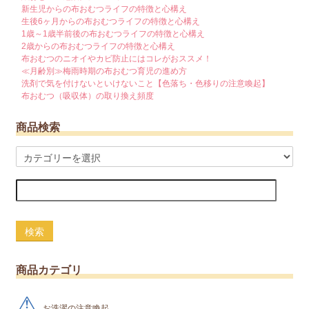
新生児からの布おむつライフの特徴と心構え
生後6ヶ月からの布おむつライフの特徴と心構え
1歳～1歳半前後の布おむつライフの特徴と心構え
2歳からの布おむつライフの特徴と心構え
布おむつのニオイやカビ防止にはコレがおススメ！
≪月齢別≫梅雨時期の布おむつ育児の進め方
洗剤で気を付けないといけないこと【色落ち・色移りの注意喚起】
布おむつ（吸収体）の取り換え頻度
商品検索
検索
商品カテゴリ
お洗濯の注意喚起