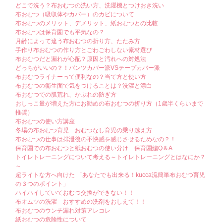
どこで洗う？布おむつの洗い方、洗濯機とつけおき洗い
布おむつ（吸収体やカバー）のカビについて
布おむつのメリット、デメリット、紙おむつとの比較
布おむつは保育園でも平気なの？
月齢によって違う布おむつの折り方、たたみ方
手作り布おむつの作り方とごわごわしない素材選び
布おむつだと漏れが心配？原因と汚れへの対処法
どっちがいいの？！パンツカバー派VSテープカバー派
布おむつライナーって便利なの？当て方と使い方
布おむつの衛生面で気をつけることは？洗濯と漂白
布おむつでの肌荒れ、かぶれの防ぎ方
おしっこ量が増えた方にお勧めの布おむつの折り方（1歳半くらいまで
推奨）
布おむつの使い方講座
冬場の布おむつ育児 おむつなし育児の乗り越え方
布おむつの仕事は排泄後の不快感を感じさせるためなの？！
保育園での布おむつと紙おむつの使い分け 保育園編Q＆A
トイレトレーニングについて考える～トイレトレーニングとはなにか？
～
超ライトな方へ向けた 「あなたでも出来る！kucca流簡単布おむつ育児
の３つのポイント」
ハイハイしていておむつ交換ができない！！
布オムツの洗濯 おすすめの洗剤をおしえて！！
布おむつのウンチ漏れ対策アレコレ
紙おむつの危険性について