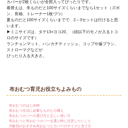
カバーが2枚くらいが全部入ってぴったりです。
着替えは、冬ものだと100サイズくらいまでなら1セット（ズボ
ン、長袖、トレーナー1枚づつ）
夏ものだと100サイズくらいまでで、2～3セットは行けると思
います。
▶ミニサイズは、タテ13×ヨコ20、（紐以下のモノが入るトコ
ロのサイズです）
ランチョンマット、ハンカチティッシュ、コップや歯ブラシ、
ストローマグなどが
ぴったり入る大きさ。
布おむつ育児お役立ちよみもの
布おむつのはじめ時
布おむつ生活に必要なものと心構え
布おむつカバーの選び方と正しい使い方
布おむつと布おむつカバーを選ぶ時に注意したいこと
月齢別のおすすめ布おむつとカバーのサイズと当て方