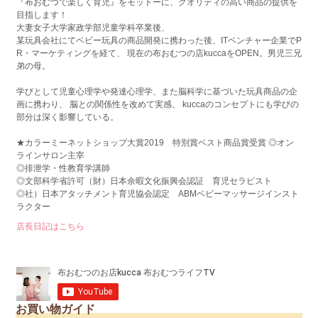
『布おむつで楽しく育児』をモットーに、クオリティの高い商品の提供を
目指します！
大妻女子大学家政学部児童学科卒業後、
某玩具会社にてベビー玩具の商品開発に携わった後、ITベンチャー企業でP
R・マーケティングを経て、 現在の布おむつの店kuccaをOPEN。男児三兄
弟の母。
学びとして児童心理学や発達心理学、また脳科学に基づいた玩具商品の企
画に携わり、 脳との関係性を改めて実感、 kuccaのコンセプトにも学びの
部分は深く影響している。
★カラーミーネットショップ大賞2019 特別賞ベスト商品賞受賞 ◎オン
ラインサロン主宰
◎排泄学・性教育学講師
◎文部科学省許可（財）日本余暇文化振興会認証 育児セラピスト
◎社）日本アタッチメント育児協会認定 ABMベビーマッサージインスト
ラクター
店長日記はこちら
お買い物ガイド