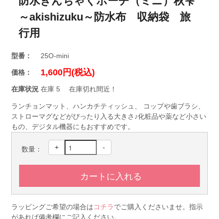
防水きんちゃくポーチ（ミニ）秋雫
～akishizuku～防水布 収納袋 旅
行用
型番：
25O-mini
1,600円(税込)
価格：
在庫状況
在庫 5 在庫切れ間近！
ランチョンマット、ハンカチティッシュ、 コップや歯ブラシ、
ストローマグなどがぴったり入る大きさ♪化粧品や薬など小さい
もの、デジタル機器にもおすすめです。
+
-
数量：
ラッピングご希望の場合は
コチラ
でご購入くださいませ。指示
があれば備考欄にご記入ください。