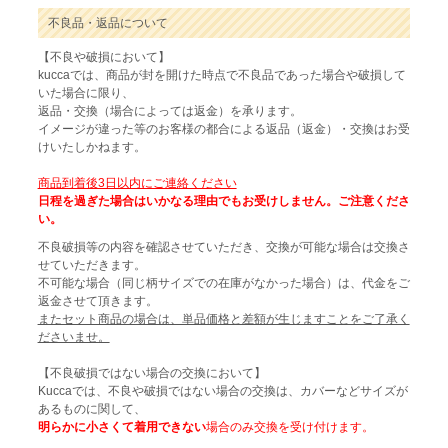
不良品・返品について
【不良や破損において】
kuccaでは、商品が封を開けた時点で不良品であった場合や破損して
いた場合に限り、
返品・交換（場合によっては返金）を承ります。
イメージが違った等のお客様の都合による返品（返金）・交換はお受
けいたしかねます。
商品到着後3日以内にご連絡ください
日程を過ぎた場合はいかなる理由でもお受けしません。ご注意くださ
い。
不良破損等の内容を確認させていただき、交換が可能な場合は交換さ
せていただきます。
不可能な場合（同じ柄サイズでの在庫がなかった場合）は、代金をご
返金させて頂きます。
またセット商品の場合は、単品価格と差額が生じますことをご了承く
ださいませ。
【不良破損ではない場合の交換において】
Kuccaでは、不良や破損ではない場合の交換は、カバーなどサイズが
あるものに関して、
明らかに小さくて着用できない
場合のみ交換を受け付けます。