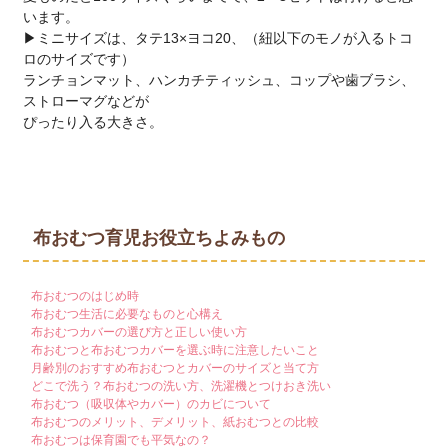
います。
▶ミニサイズは、タテ13×ヨコ20、（紐以下のモノが入るトコ
ロのサイズです）
ランチョンマット、ハンカチティッシュ、コップや歯ブラシ、
ストローマグなどが
ぴったり入る大きさ。
布おむつ育児お役立ちよみもの
布おむつのはじめ時
布おむつ生活に必要なものと心構え
布おむつカバーの選び方と正しい使い方
布おむつと布おむつカバーを選ぶ時に注意したいこと
月齢別のおすすめ布おむつとカバーのサイズと当て方
どこで洗う？布おむつの洗い方、洗濯機とつけおき洗い
布おむつ（吸収体やカバー）のカビについて
布おむつのメリット、デメリット、紙おむつとの比較
布おむつは保育園でも平気なの？