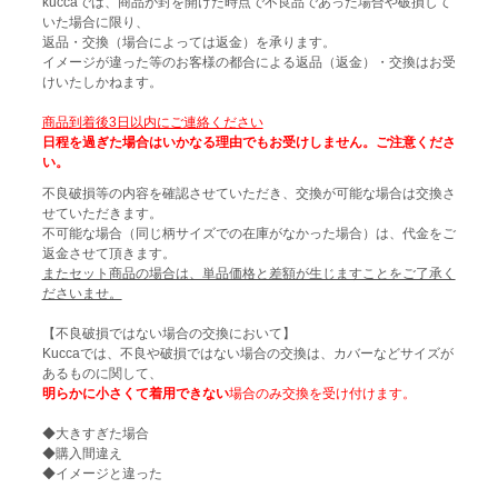
kuccaでは、商品が封を開けた時点で不良品であった場合や破損して
いた場合に限り、
返品・交換（場合によっては返金）を承ります。
イメージが違った等のお客様の都合による返品（返金）・交換はお受
けいたしかねます。
商品到着後3日以内にご連絡ください
日程を過ぎた場合はいかなる理由でもお受けしません。ご注意くださ
い。
不良破損等の内容を確認させていただき、交換が可能な場合は交換さ
せていただきます。
不可能な場合（同じ柄サイズでの在庫がなかった場合）は、代金をご
返金させて頂きます。
またセット商品の場合は、単品価格と差額が生じますことをご了承く
ださいませ。
【不良破損ではない場合の交換において】
Kuccaでは、不良や破損ではない場合の交換は、カバーなどサイズが
あるものに関して、
明らかに小さくて着用できない
場合のみ交換を受け付けます。
◆大きすぎた場合
◆購入間違え
◆イメージと違った