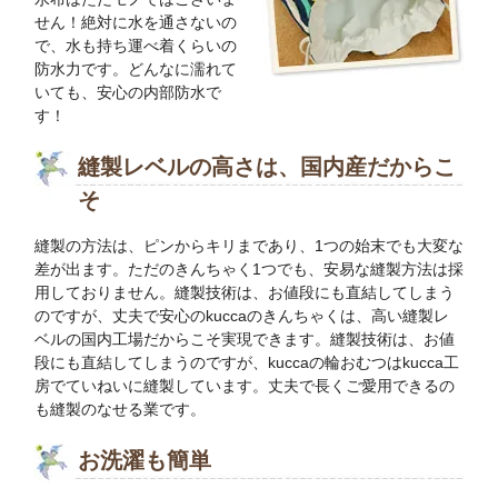
せん！絶対に水を通さないの
で、水も持ち運べ着くらいの
防水力です。どんなに濡れて
いても、安心の内部防水で
す！
縫製レベルの高さは、国内産だからこ
そ
縫製の方法は、ピンからキリまであり、1つの始末でも大変な
差が出ます。ただのきんちゃく1つでも、安易な縫製方法は採
用しておりません。縫製技術は、お値段にも直結してしまう
のですが、丈夫で安心のkuccaのきんちゃくは、高い縫製レ
ベルの国内工場だからこそ実現できます。縫製技術は、お値
段にも直結してしまうのですが、kuccaの輪おむつはkucca工
房でていねいに縫製しています。丈夫で長くご愛用できるの
も縫製のなせる業です。
お洗濯も簡単