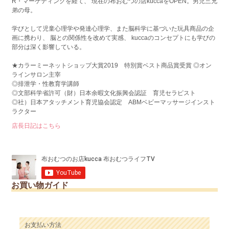
R・マーケティングを経て、 現在の布おむつの店kuccaをOPEN。男児三兄
弟の母。
学びとして児童心理学や発達心理学、また脳科学に基づいた玩具商品の企
画に携わり、 脳との関係性を改めて実感、 kuccaのコンセプトにも学びの
部分は深く影響している。
★カラーミーネットショップ大賞2019 特別賞ベスト商品賞受賞 ◎オン
ラインサロン主宰
◎排泄学・性教育学講師
◎文部科学省許可（財）日本余暇文化振興会認証 育児セラピスト
◎社）日本アタッチメント育児協会認定 ABMベビーマッサージインスト
ラクター
店長日記はこちら
お買い物ガイド
お支払い方法