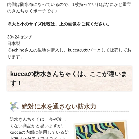
内側は防水布になっているので、1枚持っていればなにかと重宝
のきんちゃくポーチです♪
※大と小のサイズ比較は、上の画像をご覧ください。
30×24センチ
日本製
※echinoさんの生地を購入し、kuccaのカバーとして販売してお
ります。
kuccaの防水きんちゃくは、ここが違いま
す！
絶対に水を通さない防水力
防水きんちゃくは、今や珍し
くない商品かと思いますが、
kuccaの内部に使用している防
水布はただモノではございま