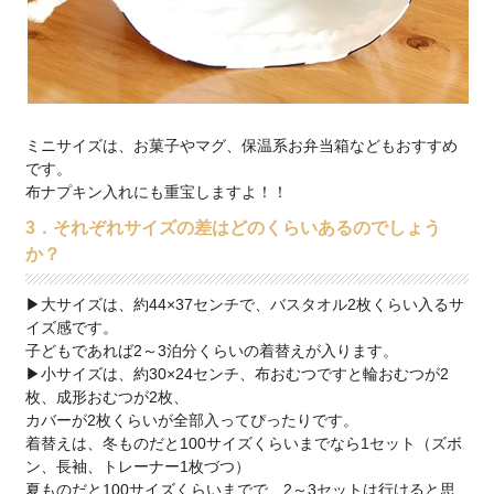
ミニサイズは、お菓子やマグ、保温系お弁当箱などもおすすめ
です。
布ナプキン入れにも重宝しますよ！！
3．それぞれサイズの差はどのくらいあるのでしょう
か？
▶大サイズは、約44×37センチで、バスタオル2枚くらい入るサ
イズ感です。
子どもであれば2～3泊分くらいの着替えが入ります。
▶小サイズは、約30×24センチ、布おむつですと輪おむつが2
枚、成形おむつが2枚、
カバーが2枚くらいが全部入ってぴったりです。
着替えは、冬ものだと100サイズくらいまでなら1セット（ズボ
ン、長袖、トレーナー1枚づつ）
夏ものだと100サイズくらいまでで、2～3セットは行けると思