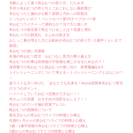
月齢によって違う布おむつの折り方、たたみ方
手作り布おむつの作り方とごわごわしない素材選び
布おむつだと漏れが心配？原因と汚れへの対処法
どっちがいいの？！パンツカバー派VSテープカバー派
布おむつライナーって便利なの？当て方と使い方
布おむつの衛生面で気をつけることは？洗濯と漂白
布おむつでの肌荒れ、かぶれの防ぎ方
おしっこ量が増えた方にお勧めの布おむつの折り方（1歳半くらいまで
推奨）
布おむつの使い方講座
冬場の布おむつ育児 おむつなし育児の乗り越え方
布おむつの仕事は排泄後の不快感を感じさせるためなの？！
保育園での布おむつと紙おむつの使い分け 保育園編Q＆A
トイレトレーニングについて考える～トイレトレーニングとはなにか？
～
超ライトな方へ向けた 「あなたでも出来る！kucca流簡単布おむつ育児
の３つのポイント」
ハイハイしていておむつ交換ができない！！
布オムツの洗濯 おすすめの洗剤をおしえて！！
布おむつのウンチ漏れ対策アレコレ
紙おむつの危険性について
新生児からの布おむつライフの特徴と心構え
生後6ヶ月からの布おむつライフの特徴と心構え
1歳～1歳半前後の布おむつライフの特徴と心構え
2歳からの布おむつライフの特徴と心構え