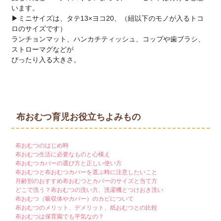
います。
▶ミニサイズは、タテ13×ヨコ20、（紐以下のモノが入るトコ
ロのサイズです）
ランチョンマット、ハンカチティッシュ、コップや歯ブラシ、
ストローマグなどが
ぴったり入る大きさ。
布おむつ育児お役立ちよみもの
布おむつのはじめ時
布おむつ生活に必要なものと心構え
布おむつカバーの選び方と正しい使い方
布おむつと布おむつカバーを選ぶ時に注意したいこと
月齢別のおすすめ布おむつとカバーのサイズと当て方
どこで洗う？布おむつの洗い方、洗濯機とつけおき洗い
布おむつ（吸収体やカバー）のカビについて
布おむつのメリット、デメリット、紙おむつとの比較
布おむつは保育園でも平気なの？