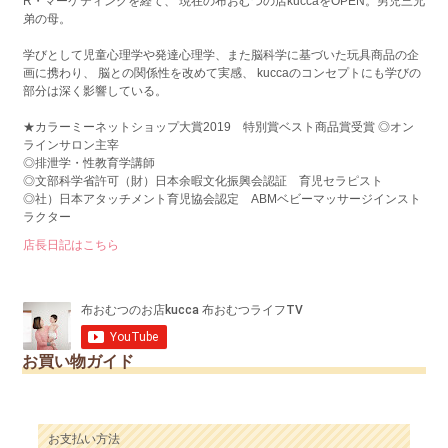
R・マーケティングを経て、 現在の布おむつの店kuccaをOPEN。男児三兄
弟の母。
学びとして児童心理学や発達心理学、また脳科学に基づいた玩具商品の企
画に携わり、 脳との関係性を改めて実感、 kuccaのコンセプトにも学びの
部分は深く影響している。
★カラーミーネットショップ大賞2019 特別賞ベスト商品賞受賞 ◎オン
ラインサロン主宰
◎排泄学・性教育学講師
◎文部科学省許可（財）日本余暇文化振興会認証 育児セラピスト
◎社）日本アタッチメント育児協会認定 ABMベビーマッサージインスト
ラクター
店長日記はこちら
お買い物ガイド
お支払い方法