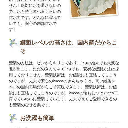
せん！絶対に水を通さないの
で、水も持ち運べ着くらいの
防水力です。どんなに濡れて
いても、安心の内部防水で
す！
縫製レベルの高さは、国内産だからこ
そ
縫製の方法は、ピンからキリまであり、1つの始末でも大変な
差が出ます。ただのきんちゃく1つでも、安易な縫製方法は採
用しておりません。縫製技術は、お値段にも直結してしまう
のですが、丈夫で安心のkuccaのきんちゃくは、高い縫製レ
ベルの国内工場だからこそ実現できます。縫製技術は、お値
段にも直結してしまうのですが、kuccaの輪おむつはkucca工
房でていねいに縫製しています。丈夫で長くご愛用できるの
も縫製のなせる業です。
お洗濯も簡単