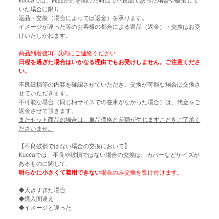
kuccaでは、商品が封を開けた時点で不良品であった場合や破損して
いた場合に限り、
返品・交換（場合によっては返金）を承ります。
イメージが違った等のお客様の都合による返品（返金）・交換はお受
けいたしかねます。
商品到着後3日以内にご連絡ください
日程を過ぎた場合はいかなる理由でもお受けしません。ご注意くださ
い。
不良破損等の内容を確認させていただき、交換が可能な場合は交換さ
せていただきます。
不可能な場合（同じ柄サイズでの在庫がなかった場合）は、代金をご
返金させて頂きます。
またセット商品の場合は、単品価格と差額が生じますことをご了承く
ださいませ。
【不良破損ではない場合の交換において】
Kuccaでは、不良や破損ではない場合の交換は、カバーなどサイズが
あるものに関して、
明らかに小さくて着用できない
場合のみ交換を受け付けます。
◆大きすぎた場合
◆購入間違え
◆イメージと違った