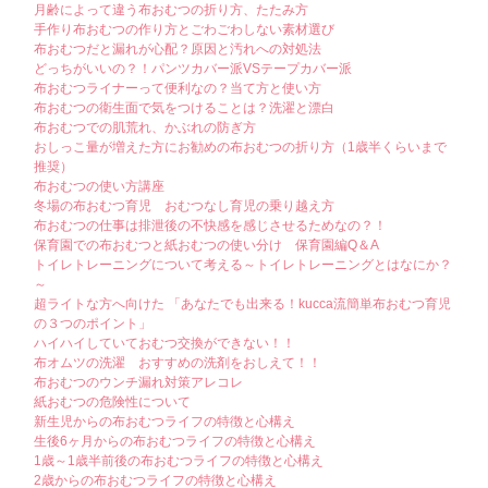
月齢によって違う布おむつの折り方、たたみ方
手作り布おむつの作り方とごわごわしない素材選び
布おむつだと漏れが心配？原因と汚れへの対処法
どっちがいいの？！パンツカバー派VSテープカバー派
布おむつライナーって便利なの？当て方と使い方
布おむつの衛生面で気をつけることは？洗濯と漂白
布おむつでの肌荒れ、かぶれの防ぎ方
おしっこ量が増えた方にお勧めの布おむつの折り方（1歳半くらいまで
推奨）
布おむつの使い方講座
冬場の布おむつ育児 おむつなし育児の乗り越え方
布おむつの仕事は排泄後の不快感を感じさせるためなの？！
保育園での布おむつと紙おむつの使い分け 保育園編Q＆A
トイレトレーニングについて考える～トイレトレーニングとはなにか？
～
超ライトな方へ向けた 「あなたでも出来る！kucca流簡単布おむつ育児
の３つのポイント」
ハイハイしていておむつ交換ができない！！
布オムツの洗濯 おすすめの洗剤をおしえて！！
布おむつのウンチ漏れ対策アレコレ
紙おむつの危険性について
新生児からの布おむつライフの特徴と心構え
生後6ヶ月からの布おむつライフの特徴と心構え
1歳～1歳半前後の布おむつライフの特徴と心構え
2歳からの布おむつライフの特徴と心構え