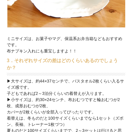
ミニサイズは、お菓子やマグ、保温系お弁当箱などもおすすめ
です。
布ナプキン入れにも重宝しますよ！！
3．それぞれサイズの差はどのくらいあるのでしょう
か？
▶大サイズは、約44×37センチで、バスタオル2枚くらい入るサ
イズ感です。
子どもであれば2～3泊分くらいの着替えが入ります。
▶小サイズは、約30×24センチ、布おむつですと輪おむつが2
枚、成形おむつが2枚、
カバーが2枚くらいが全部入ってぴったりです。
着替えは、冬ものだと100サイズくらいまでなら1セット（ズボ
ン、長袖、トレーナー1枚づつ）
夏ものだと100サイズくらいまでで、2～3セットは行けると思