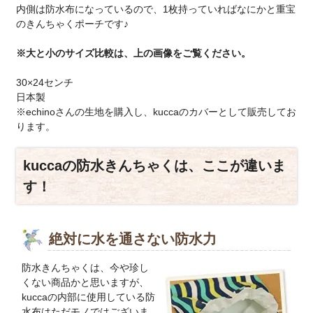
内側は防水布になっているので、1枚持っていればなにかと重宝
のきんちゃくポーチです♪
※大と小のサイズ比較は、上の画像をご覧ください。
30×24センチ
日本製
※echinoさんの生地を購入し、kuccaのカバーとして販売してお
ります。
kuccaの防水きんちゃくは、ここが違いま
す！
絶対に水を通さない防水力
防水きんちゃくは、今や珍し
くない商品かと思いますが、
kuccaの内部に使用している防
水布はただモノではございま