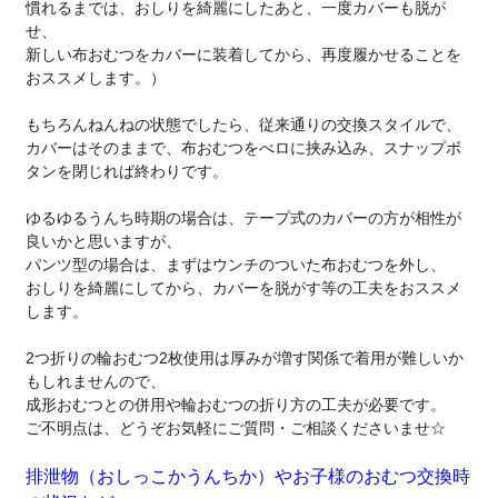
慣れるまでは、おしりを綺麗にしたあと、一度カバーも脱が
せ、
新しい布おむつをカバーに装着してから、再度履かせることを
おススメします。）
もちろんねんねの状態でしたら、従来通りの交換スタイルで、
カバーはそのままで、布おむつをべロに挟み込み、スナップボ
タンを閉じれば終わりです。
ゆるゆるうんち時期の場合は、テープ式のカバーの方が相性が
良いかと思いますが、
パンツ型の場合は、まずはウンチのついた布おむつを外し、
おしりを綺麗にしてから、カバーを脱がす等の工夫をおススメ
します。
2つ折りの輪おむつ2枚使用は厚みが増す関係で着用が難しいか
もしれませんので、
成形おむつとの併用や輪おむつの折り方の工夫が必要です。
ご不明点は、どうぞお気軽にご質問・ご相談くださいませ☆
排泄物（おしっこかうんちか）やお子様のおむつ交換時