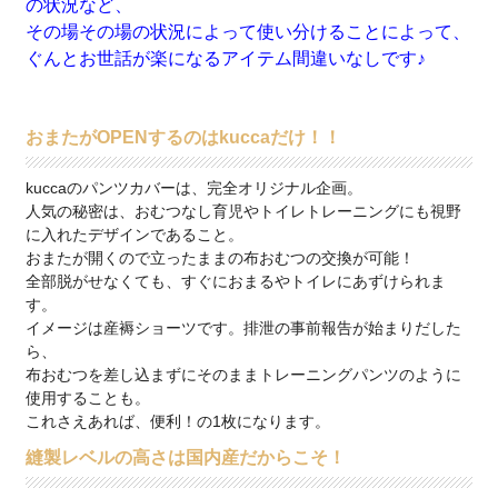
の状況など、
その場その場の状況によって使い分けることによって、
ぐんとお世話が楽になるアイテム間違いなしです♪
おまたがOPENするのはkuccaだけ！！
kuccaのパンツカバーは、完全オリジナル企画。
人気の秘密は、おむつなし育児やトイレトレーニングにも視野
に入れたデザインであること。
おまたが開くので立ったままの布おむつの交換が可能！
全部脱がせなくても、すぐにおまるやトイレにあずけられま
す。
イメージは産褥ショーツです。排泄の事前報告が始まりだした
ら、
布おむつを差し込まずにそのままトレーニングパンツのように
使用することも。
これさえあれば、便利！の1枚になります。
縫製レベルの高さは国内産だからこそ！