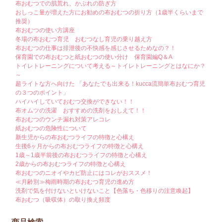
布おむつでの肌荒れ、かぶれの防ぎ方
おしっこ量が増えた方にお勧めの布おむつの折り方（1歳半くらいまで
推奨）
布おむつの使い方講座
冬場の布おむつ育児 おむつなし育児の乗り越え方
布おむつの仕事は排泄後の不快感を感じさせるためなの？！
保育園での布おむつと紙おむつの使い分け 保育園編Q＆A
トイレトレーニングについて考える～トイレトレーニングとはなにか？
～
超ライトな方へ向けた 「あなたでも出来る！kucca流簡単布おむつ育児
の３つのポイント」
ハイハイしていておむつ交換ができない！！
布オムツの洗濯 おすすめの洗剤をおしえて！！
布おむつのウンチ漏れ対策アレコレ
紙おむつの危険性について
新生児からの布おむつライフの特徴と心構え
生後6ヶ月からの布おむつライフの特徴と心構え
1歳～1歳半前後の布おむつライフの特徴と心構え
2歳からの布おむつライフの特徴と心構え
布おむつのニオイやカビ防止にはコレがおススメ！
≪月齢別≫梅雨時期の布おむつ育児の進め方
洗剤で気を付けないといけないこと【色落ち・色移りの注意喚起】
布おむつ（吸収体）の取り換え頻度