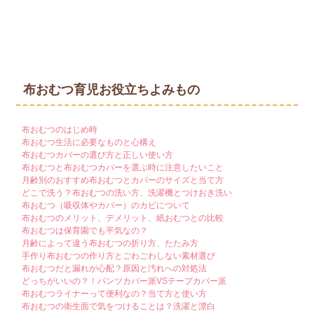
布おむつ育児お役立ちよみもの
布おむつのはじめ時
布おむつ生活に必要なものと心構え
布おむつカバーの選び方と正しい使い方
布おむつと布おむつカバーを選ぶ時に注意したいこと
月齢別のおすすめ布おむつとカバーのサイズと当て方
どこで洗う？布おむつの洗い方、洗濯機とつけおき洗い
布おむつ（吸収体やカバー）のカビについて
布おむつのメリット、デメリット、紙おむつとの比較
布おむつは保育園でも平気なの？
月齢によって違う布おむつの折り方、たたみ方
手作り布おむつの作り方とごわごわしない素材選び
布おむつだと漏れが心配？原因と汚れへの対処法
どっちがいいの？！パンツカバー派VSテープカバー派
布おむつライナーって便利なの？当て方と使い方
布おむつの衛生面で気をつけることは？洗濯と漂白