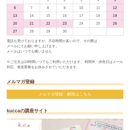
6
7
8
9
10
11
12
13
14
15
16
17
18
19
20
21
22
23
24
25
26
27
28
29
30
電話も受けておりますが、不在時間が多いので、その際は
メールにてお願い申し上げます。
メールはいつでも構いません
※ご注文は24時間いつでもご利用いただけます。 時間外・赤色日はメール
対応、発送業務をお休みさせていただきます。
メルマガ登録
メルマガ登録・解除はこちら
kuccaの講座サイト