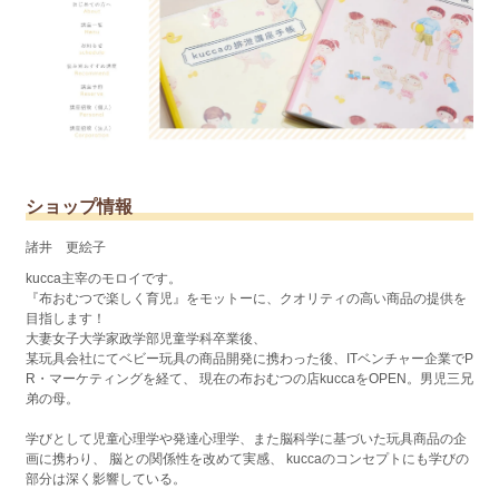
ショップ情報
諸井 更絵子
kucca主宰のモロイです。
『布おむつで楽しく育児』をモットーに、クオリティの高い商品の提供を
目指します！
大妻女子大学家政学部児童学科卒業後、
某玩具会社にてベビー玩具の商品開発に携わった後、ITベンチャー企業でP
R・マーケティングを経て、 現在の布おむつの店kuccaをOPEN。男児三兄
弟の母。
学びとして児童心理学や発達心理学、また脳科学に基づいた玩具商品の企
画に携わり、 脳との関係性を改めて実感、 kuccaのコンセプトにも学びの
部分は深く影響している。