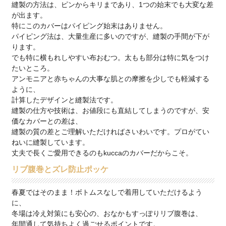
縫製の方法は、ピンからキリまであり、1つの始末でも大変な差
が出ます。
特にこのカバーはパイピング始末はありません。
パイピング法は、大量生産に多いのですが、縫製の手間が下が
ります。
でも特に横もれしやすい布おむつ。太もも部分は特に気をつけ
たいところ。
アンモニアと赤ちゃんの大事な肌との摩擦を少しでも軽減する
ように、
計算したデザインと縫製法です。
縫製の仕方や技術は、お値段にも直結してしまうのですが、安
価なカバーとの差は、
縫製の質の差とご理解いただければさいわいです。プロがてい
ねいに縫製しています。
丈夫で長くご愛用できるのもkuccaのカバーだからこそ。
リブ腹巻とズレ防止ポッケ
春夏ではそのまま！ボトムスなしで着用していただけるよう
に、
冬場は冷え対策にも安心の、おなかもすっぽりリブ腹巻は、
年間通して気持ちよく過ごせるポイントです。