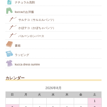
ナチュラル洗剤
kuccaのお洋服
サルテコ（サルエルパンツ）
かぼテコ（かぼちゃパンツ）
バルーンロンパース
書籍
ラッピング
kucca dress sumire
カレンダー
2026年8月
日
月
火
水
木
金
土
1