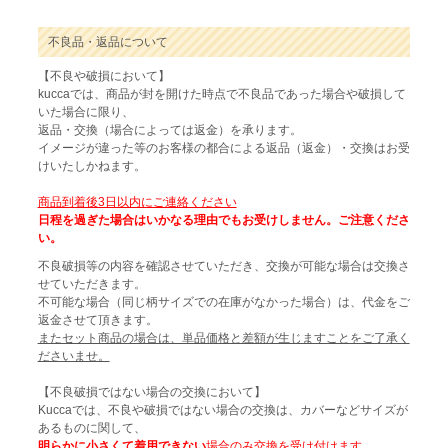
不良品・返品について
【不良や破損において】
kuccaでは、商品が封を開けた時点で不良品であった場合や破損して
いた場合に限り、
返品・交換（場合によっては返金）を承ります。
イメージが違った等のお客様の都合による返品（返金）・交換はお受
けいたしかねます。
商品到着後3日以内にご連絡ください
日程を過ぎた場合はいかなる理由でもお受けしません。ご注意くださ
い。
不良破損等の内容を確認させていただき、交換が可能な場合は交換さ
せていただきます。
不可能な場合（同じ柄サイズでの在庫がなかった場合）は、代金をご
返金させて頂きます。
またセット商品の場合は、単品価格と差額が生じますことをご了承く
ださいませ。
【不良破損ではない場合の交換において】
Kuccaでは、不良や破損ではない場合の交換は、カバーなどサイズが
あるものに関して、
明らかに小さくて着用できない
場合のみ交換を受け付けます。