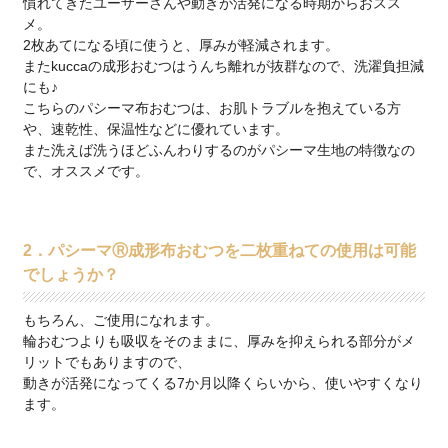
慣れてきたユーザーさんや動きが活発になる時期からおスス
メ。
2枚あてになる頃に使うと、厚みが軽減されます。
またkuccaの成形おむつはうんち離れが抜群なので、洗濯負担減
にも♪
こちらのパシーマ布おむつは、お肌トラブルを抱えている方
や、速乾性、保温性などに優れています。
また洗えば洗うほどふんわりするのがパシーマ生地の特徴なの
で、オススメです。
2．パシーマⓇ成形布おむつを二枚重ねての使用は可能
でしょうか？
もちろん、ご使用になれます。
輪おむつよりも吸収をそのままに、厚みを抑えられる部分がメ
リットでもありますので、
動きが活発になってくる7か月以降くらいから、使いやすくなり
ます。