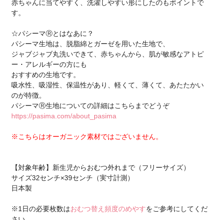
赤ちゃんに当てやすく、洗濯しやすい形にしたのもポイントで
す。
☆パシーマⓇとはなあに？
パシーマ生地は、脱脂綿とガーゼを用いた生地で、
ジャブジャブ丸洗いできて、赤ちゃんから、肌が敏感なアトピ
ー・アレルギーの方にも
おすすめの生地です。
吸水性、吸湿性、保温性があり、軽くて、薄くて、あたたかい
のが特徴。
パシーマⓇ生地についての詳細はこちらまでどうぞ
https://pasima.com/about_pasima
※こちらはオーガニック素材ではございません。
【対象年齢】新生児からおむつ外れまで（フリーサイズ）
サイズ32センチ×39センチ（実寸計測）
日本製
※1日の必要枚数は
おむつ替え頻度のめやす
をご参考にしてくだ
さい。