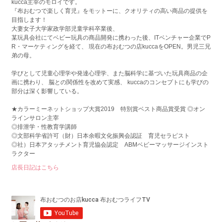
kucca主宰のモロイです。
『布おむつで楽しく育児』をモットーに、クオリティの高い商品の提供を
目指します！
大妻女子大学家政学部児童学科卒業後、
某玩具会社にてベビー玩具の商品開発に携わった後、ITベンチャー企業でP
R・マーケティングを経て、 現在の布おむつの店kuccaをOPEN。男児三兄
弟の母。
学びとして児童心理学や発達心理学、また脳科学に基づいた玩具商品の企
画に携わり、 脳との関係性を改めて実感、 kuccaのコンセプトにも学びの
部分は深く影響している。
★カラーミーネットショップ大賞2019 特別賞ベスト商品賞受賞 ◎オン
ラインサロン主宰
◎排泄学・性教育学講師
◎文部科学省許可（財）日本余暇文化振興会認証 育児セラピスト
◎社）日本アタッチメント育児協会認定 ABMベビーマッサージインスト
ラクター
店長日記はこちら