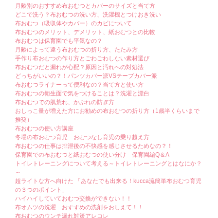
月齢別のおすすめ布おむつとカバーのサイズと当て方
どこで洗う？布おむつの洗い方、洗濯機とつけおき洗い
布おむつ（吸収体やカバー）のカビについて
布おむつのメリット、デメリット、紙おむつとの比較
布おむつは保育園でも平気なの？
月齢によって違う布おむつの折り方、たたみ方
手作り布おむつの作り方とごわごわしない素材選び
布おむつだと漏れが心配？原因と汚れへの対処法
どっちがいいの？！パンツカバー派VSテープカバー派
布おむつライナーって便利なの？当て方と使い方
布おむつの衛生面で気をつけることは？洗濯と漂白
布おむつでの肌荒れ、かぶれの防ぎ方
おしっこ量が増えた方にお勧めの布おむつの折り方（1歳半くらいまで
推奨）
布おむつの使い方講座
冬場の布おむつ育児 おむつなし育児の乗り越え方
布おむつの仕事は排泄後の不快感を感じさせるためなの？！
保育園での布おむつと紙おむつの使い分け 保育園編Q＆A
トイレトレーニングについて考える～トイレトレーニングとはなにか？
～
超ライトな方へ向けた 「あなたでも出来る！kucca流簡単布おむつ育児
の３つのポイント」
ハイハイしていておむつ交換ができない！！
布オムツの洗濯 おすすめの洗剤をおしえて！！
布おむつのウンチ漏れ対策アレコレ