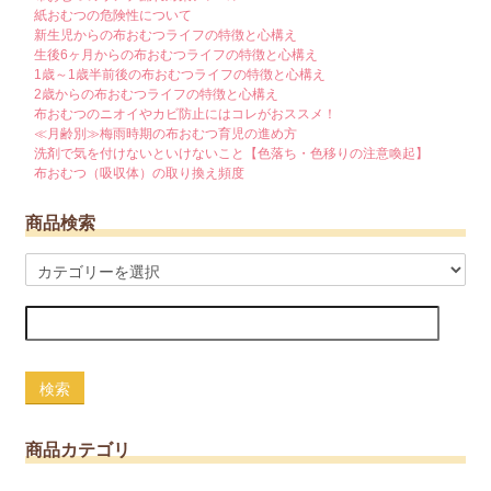
紙おむつの危険性について
新生児からの布おむつライフの特徴と心構え
生後6ヶ月からの布おむつライフの特徴と心構え
1歳～1歳半前後の布おむつライフの特徴と心構え
2歳からの布おむつライフの特徴と心構え
布おむつのニオイやカビ防止にはコレがおススメ！
≪月齢別≫梅雨時期の布おむつ育児の進め方
洗剤で気を付けないといけないこと【色落ち・色移りの注意喚起】
布おむつ（吸収体）の取り換え頻度
商品検索
検索
商品カテゴリ