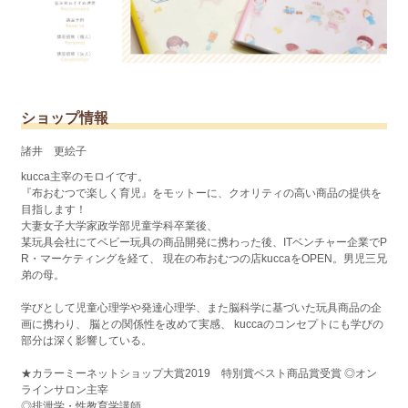
ショップ情報
諸井 更絵子
kucca主宰のモロイです。
『布おむつで楽しく育児』をモットーに、クオリティの高い商品の提供を
目指します！
大妻女子大学家政学部児童学科卒業後、
某玩具会社にてベビー玩具の商品開発に携わった後、ITベンチャー企業でP
R・マーケティングを経て、 現在の布おむつの店kuccaをOPEN。男児三兄
弟の母。
学びとして児童心理学や発達心理学、また脳科学に基づいた玩具商品の企
画に携わり、 脳との関係性を改めて実感、 kuccaのコンセプトにも学びの
部分は深く影響している。
★カラーミーネットショップ大賞2019 特別賞ベスト商品賞受賞 ◎オン
ラインサロン主宰
◎排泄学・性教育学講師