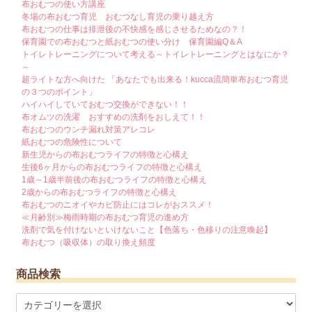
布おむつの使い方講座
冬場の布おむつ育児 おむつなし育児の乗り越え方
布おむつの仕事は排泄後の不快感を感じさせるためなの？！
保育園での布おむつと紙おむつの使い分け 保育園編Q＆A
トイレトレーニングについて考える～トイレトレーニングとはなにか？
～
超ライトな方へ向けた 「あなたでも出来る！kucca流簡単布おむつ育児
の３つのポイント」
ハイハイしていておむつ交換ができない！！
布オムツの洗濯 おすすめの洗剤をおしえて！！
布おむつのウンチ漏れ対策アレコレ
紙おむつの危険性について
新生児からの布おむつライフの特徴と心構え
生後6ヶ月からの布おむつライフの特徴と心構え
1歳～1歳半前後の布おむつライフの特徴と心構え
2歳からの布おむつライフの特徴と心構え
布おむつのニオイやカビ防止にはコレがおススメ！
≪月齢別≫梅雨時期の布おむつ育児の進め方
洗剤で気を付けないといけないこと【色落ち・色移りの注意喚起】
布おむつ（吸収体）の取り換え頻度
商品検索