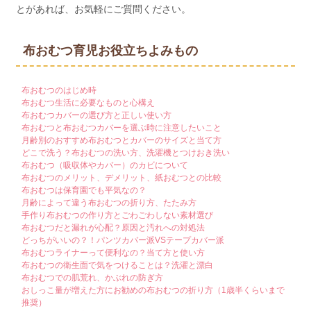
とがあれば、お気軽にご質問ください。
布おむつ育児お役立ちよみもの
布おむつのはじめ時
布おむつ生活に必要なものと心構え
布おむつカバーの選び方と正しい使い方
布おむつと布おむつカバーを選ぶ時に注意したいこと
月齢別のおすすめ布おむつとカバーのサイズと当て方
どこで洗う？布おむつの洗い方、洗濯機とつけおき洗い
布おむつ（吸収体やカバー）のカビについて
布おむつのメリット、デメリット、紙おむつとの比較
布おむつは保育園でも平気なの？
月齢によって違う布おむつの折り方、たたみ方
手作り布おむつの作り方とごわごわしない素材選び
布おむつだと漏れが心配？原因と汚れへの対処法
どっちがいいの？！パンツカバー派VSテープカバー派
布おむつライナーって便利なの？当て方と使い方
布おむつの衛生面で気をつけることは？洗濯と漂白
布おむつでの肌荒れ、かぶれの防ぎ方
おしっこ量が増えた方にお勧めの布おむつの折り方（1歳半くらいまで
推奨）