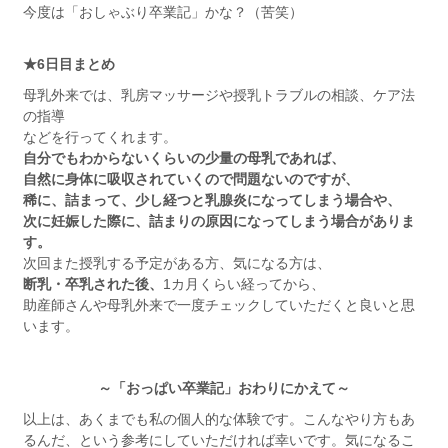
今度は「おしゃぶり卒業記」かな？（苦笑）
★
6
日目まとめ
母乳外来では、乳房マッサージや授乳トラブルの相談、ケア法
の指導
などを行ってくれます。
自分でもわからないくらいの少量の母乳であれば、
自然に身体に吸収されていくので問題ないのですが、
稀に、詰まって、少し経つと乳腺炎になってしまう場合や、
次に妊娠した際に、詰まりの原因になってしまう場合がありま
す。
次回また授乳する予定がある方、気になる方は、
断乳・卒乳された後、
1カ月くらい経ってから、
助産師さんや母乳外来で一度チェックしていただくと良いと思
います。
～「おっぱい卒業記」おわりにかえて～
以上は、あくまでも私の個人的な体験です。こんなやり方もあ
るんだ、という参考にしていただければ幸いです。気になるこ