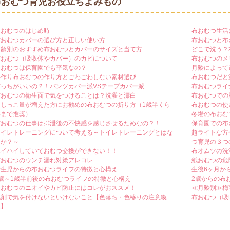
布おむつ育児お役立ちよみもの
布おむつのはじめ時
布おむつ生活
布おむつカバーの選び方と正しい使い方
布おむつと布
月齢別のおすすめ布おむつとカバーのサイズと当て方
どこで洗う？
布おむつ（吸収体やカバー）のカビについて
布おむつのメ
布おむつは保育園でも平気なの？
月齢によって
手作り布おむつの作り方とごわごわしない素材選び
布おむつだと
どっちがいいの？！パンツカバー派VSテープカバー派
布おむつライ
布おむつの衛生面で気をつけることは？洗濯と漂白
布おむつでの
おしっこ量が増えた方にお勧めの布おむつの折り方（1歳半くら
布おむつの使
いまで推奨）
冬場の布おむ
布おむつの仕事は排泄後の不快感を感じさせるためなの？！
保育園での布
トイレトレーニングについて考える～トイレトレーニングとはな
超ライトな方
にか？～
つ育児の３つ
ハイハイしていておむつ交換ができない！！
布オムツの洗
布おむつのウンチ漏れ対策アレコレ
紙おむつの危
新生児からの布おむつライフの特徴と心構え
生後6ヶ月か
1歳～1歳半前後の布おむつライフの特徴と心構え
2歳からの布
布おむつのニオイやカビ防止にはコレがおススメ！
≪月齢別≫梅
洗剤で気を付けないといけないこと【色落ち・色移りの注意喚
布おむつ（吸
起】