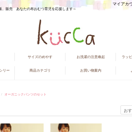
マイアカ
販、販売 あなたの布おむつ育児を応援します～
て
サイズのめやす
お洗濯の注意喚起
ラッ
ンシリー
商品カテゴリ
お買い物案内
オーガニックパンツのセット