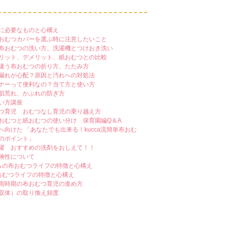
に必要なものと心構え
おむつカバーを選ぶ時に注意したいこと
布おむつの洗い方、洗濯機とつけおき洗い
リット、デメリット、紙おむつとの比較
違う布おむつの折り方、たたみ方
漏れが心配？原因と汚れへの対処法
ナーって便利なの？当て方と使い方
肌荒れ、かぶれの防ぎ方
い方講座
つ育児 おむつなし育児の乗り越え方
おむつと紙おむつの使い分け 保育園編Q＆A
へ向けた 「あなたでも出来る！kucca流簡単布おむ
のポイント」
濯 おすすめの洗剤をおしえて！！
険性について
らの布おむつライフの特徴と心構え
おむつライフの特徴と心構え
雨時期の布おむつ育児の進め方
収体）の取り換え頻度