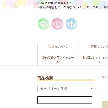
布おむつのお店ｋｕｃｃａ
～国産の布おむつ、布おむつカバー、布ナプキン、通
kuccaについて
講座につい
夏の新作入荷アイテム一
MUJIコレクショ
覧
ズ
TOP
商品検索