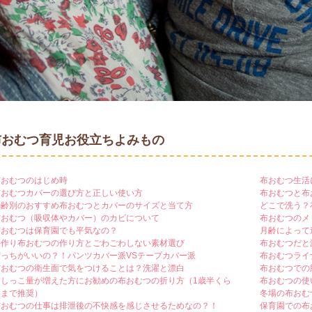
布おむつ育児お役立ちよみもの
布おむつのはじめ時
布おむつ生活
布おむつカバーの選び方と正しい使い方
布おむつと布
月齢別のおすすめ布おむつとカバーのサイズと当て方
どこで洗う？
布おむつ（吸収体やカバー）のカビについて
布おむつのメ
布おむつは保育園でも平気なの？
月齢によって
手作り布おむつの作り方とごわごわしない素材選び
布おむつだと
どっちがいいの？！パンツカバー派VSテープカバー派
布おむつライ
布おむつの衛生面で気をつけることは？洗濯と漂白
布おむつでの
おしっこ量が増えた方にお勧めの布おむつの折り方（1歳半くら
布おむつの使
いまで推奨）
冬場の布おむ
布おむつの仕事は排泄後の不快感を感じさせるためなの？！
保育園での布