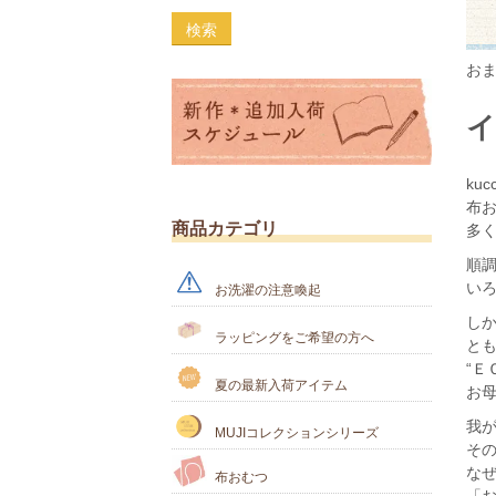
検索
お
ku
布
商品カテゴリ
多
順
い
お洗濯の注意喚起
しか
ラッピングをご希望の方へ
と
“Ｅ
夏の最新入荷アイテム
お
我
MUJIコレクションシリーズ
そ
な
布おむつ