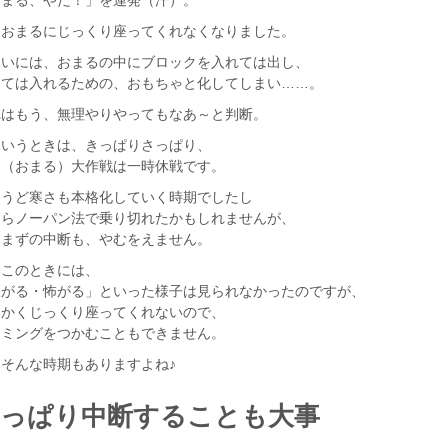
おまる、やだ！」を連発（汗）。
うおまるにじっくり座ってくれなくなりました。
まいには、おまるの中にブロックを入れては出し、
しては入れるための、おもちゃと化してしまい……。
れはもう、無理やりやってもなあ～と判断。
ういうときは、きっぱりさっぱり、
Ｃ（おまる）大作戦は一時休戦です。
ょうど寒さも本格化していく時期でしたし
ならノーパン法で乗り切れたかもしれませんが、
とまずの中断も、やむをえません。
いこのときには、
嫌がる・怖がる」といった様子は見られなかったのですが、
にかくじっくり座ってくれないので、
イミングをつかむこともできません。
、そんな時期もありますよね♪
きっぱり中断することも大事