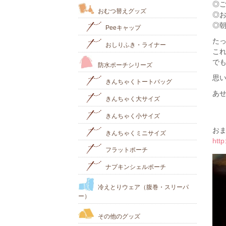
◎
おむつ替えグッズ
◎
◎
Peeキャップ
た
おしりふき・ライナー
こ
で
防水ポーチシリーズ
思
きんちゃくトートバッグ
あ
きんちゃく大サイズ
きんちゃく小サイズ
お
きんちゃくミニサイズ
htt
フラットポーチ
ナプキンシェルポーチ
冷えとりウェア（腹巻・スリーパ
ー）
その他のグッズ