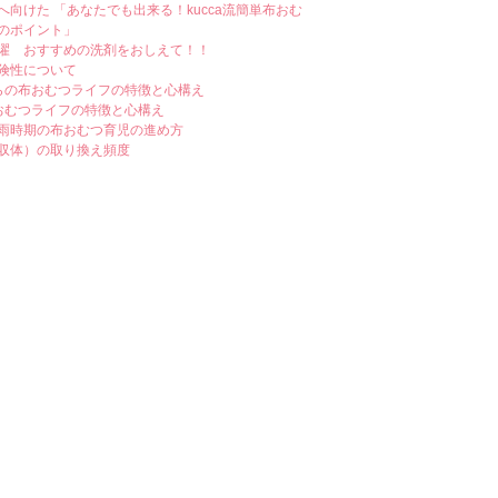
へ向けた 「あなたでも出来る！kucca流簡単布おむ
のポイント」
濯 おすすめの洗剤をおしえて！！
険性について
らの布おむつライフの特徴と心構え
おむつライフの特徴と心構え
雨時期の布おむつ育児の進め方
収体）の取り換え頻度