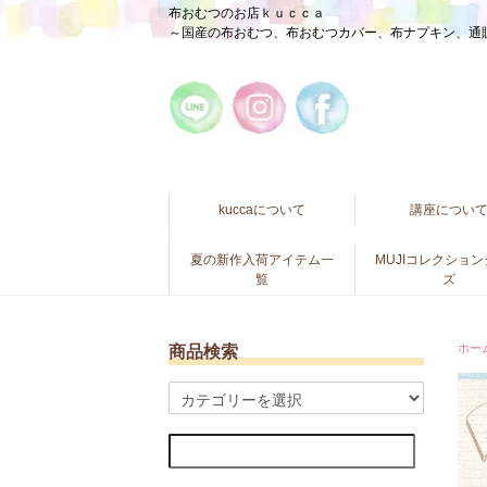
布おむつのお店ｋｕｃｃａ
～国産の布おむつ、布おむつカバー、布ナプキン、通
kuccaについて
講座につい
夏の新作入荷アイテム一
MUJIコレクショ
覧
ズ
ホー
商品検索