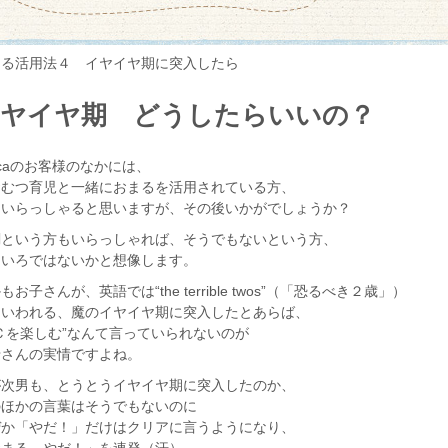
まる活用法４ イヤイヤ期に突入したら
イヤイヤ期 どうしたらいいの？
ccaのお客様のなかには、
おむつ育児と一緒におまるを活用されている方、
くいらっしゃると思いますが、その後いかがでしょうか？
調という方もいらっしゃれば、そうでもないという方、
ろいろではないかと想像します。
もお子さんが、英語では“the terrible twos”（「恐るべき２歳」）
もいわれる、魔のイヤイヤ期に突入したとあらば、
Ｃを楽しむ”なんて言っていられないのが
母さんの実情ですよね。
が次男も、とうとうイヤイヤ期に突入したのか、
のほかの言葉はそうでもないのに
ぜか「やだ！」だけはクリアに言うようになり、