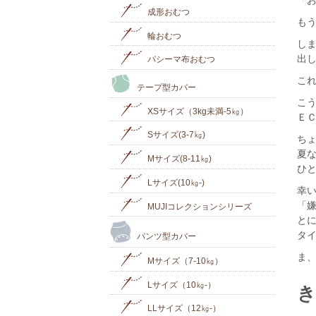
「
成形おむつ
も
輪おむつ
し
出
パシーマ布おむつ
こ
テープ型カバー
こ
XSサイズ（3kg未満-5㎏）
Ｅ
Sサイズ(3-7㎏)
ち
夏
Mサイズ(8-11㎏)
ひ
Lサイズ(10㎏‐)
幸
「
MUJIコレクションシリーズ
と
タ
パンツ型カバー
ま
Mサイズ（7-10㎏）
Lサイズ（10㎏-）
LLサイズ（12㎏-）