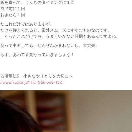
ご飯を食べて、うんちのタイミングに１回
お風呂前に１回
朝おきたら１回
ったこれだけではありますが、
れだけを抑えられると、案外スムーズにすすむものなのです。
も、たったこれだけでも、うまくいかない時期もあるんですよね。
い切って中断しても、ぜんぜんかまわないし、大丈夫。
せらず、あわてず見守っていきましょう！
まる活用法5 小さなやりとりを大切にへ
p://www.kucca.jp/?tid=9&mode=f32