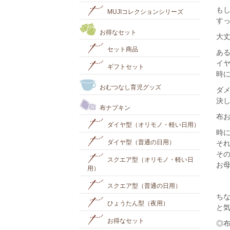
も
MUJIコレクションシリーズ
す
お得なセット
大
セット商品
あ
イ
ギフトセット
時
おむつなし育児グッズ
ダ
決
布ナプキン
布
ダイヤ型（オリモノ・軽い日用）
時に
ダイヤ型（普通の日用）
そ
そ
スクエア型（オリモノ・軽い日
お
用）
スクエア型（普通の日用）
ち
ひょうたん型（夜用）
と
お得なセット
◎