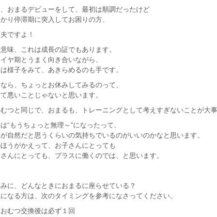
し、おまるデビューをして、最初は順調だったけど
っかり停滞期に突入してお困りの方、
丈夫ですよ！
る意味、これは成長の証でもあります。
ヤイヤ期とうまく向き合いながら、
には様子をみて、あきらめるのも手です。
メなら、ちょっとお休みしてみるのって、
して悪いことじゃないと思います。
おむつと同じで、おまるも、トレーニングとして考えすぎないことが大
は“もうちょっと無理～”になったって、
れが自然だと思うくらいの気持ちでいるのがいいのかなと思います。
のほうがかえって、お子さんにとっても
母さんにとっても、プラスに働くのでは、と思います。
なみに、どんなときにおまるに座らせている？
気になる方は、次のタイミングを参考になさってください。
布おむつ交換後は必ず１回