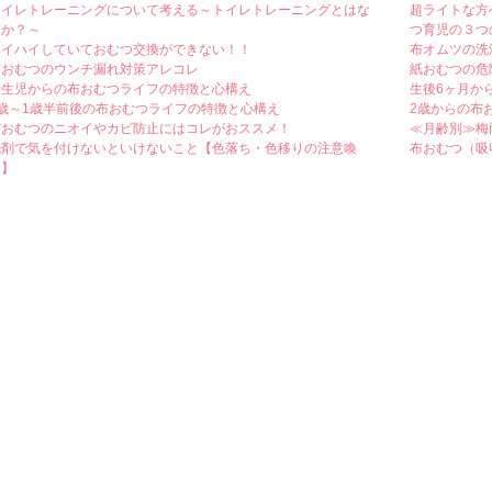
トイレトレーニングについて考える～トイレトレーニングとはな
超ライトな方
にか？～
つ育児の３つ
ハイハイしていておむつ交換ができない！！
布オムツの洗
布おむつのウンチ漏れ対策アレコレ
紙おむつの危
新生児からの布おむつライフの特徴と心構え
生後6ヶ月か
1歳～1歳半前後の布おむつライフの特徴と心構え
2歳からの布
布おむつのニオイやカビ防止にはコレがおススメ！
≪月齢別≫梅
洗剤で気を付けないといけないこと【色落ち・色移りの注意喚
布おむつ（吸
起】