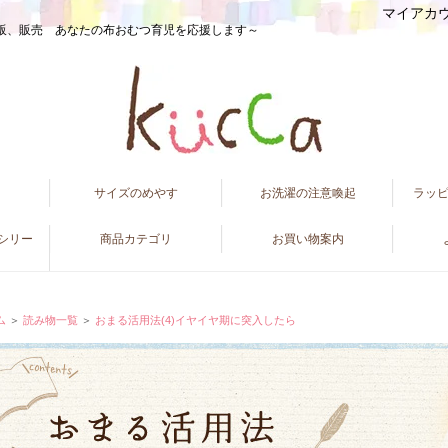
マイアカ
販、販売 あなたの布おむつ育児を応援します～
て
サイズのめやす
お洗濯の注意喚起
ラッ
ンシリー
商品カテゴリ
お買い物案内
ム
＞
読み物一覧
＞
おまる活用法(4)イヤイヤ期に突入したら