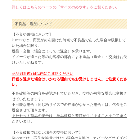
詳しくはこちらのページの「サイズのめやす」をご覧ください。
不良品・返品について
【不良や破損において】
kuccaでは、商品が封を開けた時点で不良品であった場合や破損して
いた場合に限り、
返品・交換（場合によっては返金）を承ります。
イメージが違った等のお客様の都合による返品（返金）・交換はお受
けいたしかねます。
商品到着後3日以内にご連絡ください
日程を過ぎた場合はいかなる理由でもお受けしません。ご注意くださ
い。
不良破損等の内容を確認させていただき、交換が可能な場合は交換さ
せていただきます。
不可能な場合（同じ柄サイズでの在庫がなかった場合）は、代金をご
返金させて頂きます。
またセット商品の場合は、単品価格と差額が生じますことをご了承く
ださいませ。
【不良破損ではない場合の交換において】
Kuccaでは、不良や破損ではない場合の交換は、カバーなどサイズが