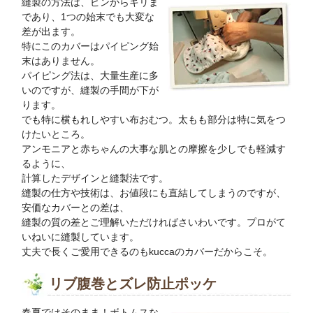
縫製の方法は、ピンからキリま
であり、1つの始末でも大変な
差が出ます。
特にこのカバーはパイピング始
末はありません。
パイピング法は、大量生産に多
いのですが、縫製の手間が下が
ります。
でも特に横もれしやすい布おむつ。太もも部分は特に気をつ
けたいところ。
アンモニアと赤ちゃんの大事な肌との摩擦を少しでも軽減す
るように、
計算したデザインと縫製法です。
縫製の仕方や技術は、お値段にも直結してしまうのですが、
安価なカバーとの差は、
縫製の質の差とご理解いただければさいわいです。プロがて
いねいに縫製しています。
丈夫で長くご愛用できるのもkuccaのカバーだからこそ。
リブ腹巻とズレ防止ポッケ
春夏ではそのまま！ボトムスな