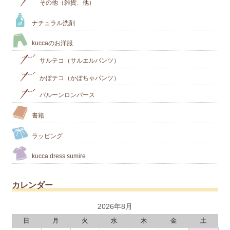
その他（雑貨、他）
ナチュラル洗剤
kuccaのお洋服
サルテコ（サルエルパンツ）
かぼテコ（かぼちゃパンツ）
バルーンロンパース
書籍
ラッピング
kucca dress sumire
カレンダー
2026年8月
日
月
火
水
木
金
土