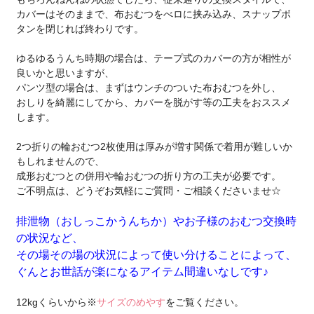
カバーはそのままで、布おむつをべロに挟み込み、スナップボ
タンを閉じれば終わりです。
ゆるゆるうんち時期の場合は、テープ式のカバーの方が相性が
良いかと思いますが、
パンツ型の場合は、まずはウンチのついた布おむつを外し、
おしりを綺麗にしてから、カバーを脱がす等の工夫をおススメ
します。
2つ折りの輪おむつ2枚使用は厚みが増す関係で着用が難しいか
もしれませんので、
成形おむつとの併用や輪おむつの折り方の工夫が必要です。
ご不明点は、どうぞお気軽にご質問・ご相談くださいませ☆
排泄物（おしっこかうんちか）やお子様のおむつ交換時
の状況など、
その場その場の状況によって使い分けることによって、
ぐんとお世話が楽になるアイテム間違いなしです♪
12kgくらいから※
サイズのめやす
をご覧ください。