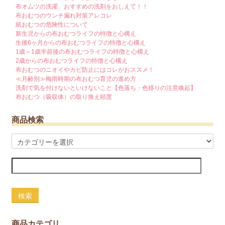
布オムツの洗濯 おすすめの洗剤をおしえて！！
布おむつのウンチ漏れ対策アレコレ
紙おむつの危険性について
新生児からの布おむつライフの特徴と心構え
生後6ヶ月からの布おむつライフの特徴と心構え
1歳～1歳半前後の布おむつライフの特徴と心構え
2歳からの布おむつライフの特徴と心構え
布おむつのニオイやカビ防止にはコレがおススメ！
≪月齢別≫梅雨時期の布おむつ育児の進め方
洗剤で気を付けないといけないこと【色落ち・色移りの注意喚起】
布おむつ（吸収体）の取り換え頻度
商品検索
検索
商品カテゴリ