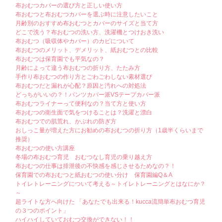
布おむつカバーの選び方と正しい使い方
布おむつと布おむつカバーを選ぶ時に注意したいこと
月齢別のおすすめ布おむつとカバーのサイズと当て方
どこで洗う？布おむつの洗い方、洗濯機とつけおき洗い
布おむつ（吸収体やカバー）のカビについて
布おむつのメリット、デメリット、紙おむつとの比較
布おむつは保育園でも平気なの？
月齢によって違う布おむつの折り方、たたみ方
手作り布おむつの作り方とごわごわしない素材選び
布おむつだと漏れが心配？原因と汚れへの対処法
どっちがいいの？！パンツカバー派VSテープカバー派
布おむつライナーって便利なの？当て方と使い方
布おむつの衛生面で気をつけることは？洗濯と漂白
布おむつでの肌荒れ、かぶれの防ぎ方
おしっこ量が増えた方にお勧めの布おむつの折り方（1歳半くらいまで
推奨）
布おむつの使い方講座
冬場の布おむつ育児 おむつなし育児の乗り越え方
布おむつの仕事は排泄後の不快感を感じさせるためなの？！
保育園での布おむつと紙おむつの使い分け 保育園編Q＆A
トイレトレーニングについて考える～トイレトレーニングとはなにか？
～
超ライトな方へ向けた 「あなたでも出来る！kucca流簡単布おむつ育児
の３つのポイント」
ハイハイしていておむつ交換ができない！！