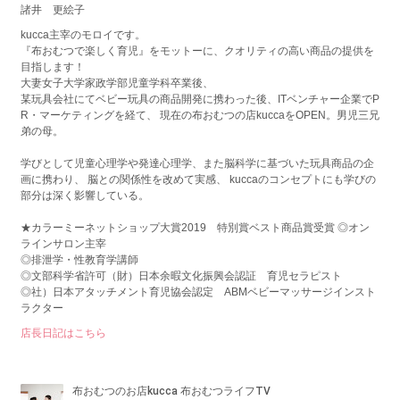
諸井 更絵子
kucca主宰のモロイです。
『布おむつで楽しく育児』をモットーに、クオリティの高い商品の提供を
目指します！
大妻女子大学家政学部児童学科卒業後、
某玩具会社にてベビー玩具の商品開発に携わった後、ITベンチャー企業でP
R・マーケティングを経て、 現在の布おむつの店kuccaをOPEN。男児三兄
弟の母。
学びとして児童心理学や発達心理学、また脳科学に基づいた玩具商品の企
画に携わり、 脳との関係性を改めて実感、 kuccaのコンセプトにも学びの
部分は深く影響している。
★カラーミーネットショップ大賞2019 特別賞ベスト商品賞受賞 ◎オン
ラインサロン主宰
◎排泄学・性教育学講師
◎文部科学省許可（財）日本余暇文化振興会認証 育児セラピスト
◎社）日本アタッチメント育児協会認定 ABMベビーマッサージインスト
ラクター
店長日記はこちら