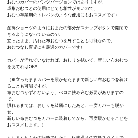
おむつカバーのパンツバージョンではありますが、
成形おむつとの使用にとても相性が良いので、
おむつ卒業期のトレパンのような使用にもおススメです♪
産褥ショーツのようにおまたの部分がスナップボタンで開閉で
きるようになっているので、
立ったまま、汚れた布おむつを外すことも可能なので、
おむつなし育児にも最適のカバーです♪
カバーが汚れていなければ、おしりを拭いて、新しい布おむつ
をあてればOK!!
（※立ったままカバーを履かせたままで新しい布おむつを着け
ることも可能ですが、
布おむつがずれないよう、べロに挟み込む必要がありますの
で、
慣れるまでは、おしりを綺麗にしたあと、一度カバーも脱が
せ、
新しい布おむつをカバーに装着してから、再度履かせることを
おススメします。）
もちろんねんねの状態でしたら、従来通りの交換スタイルで、