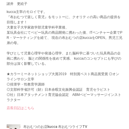
諸井 更絵子
kucca主宰のモロイです。
『布おむつで楽しく育児』をモットーに、クオリティの高い商品の提供を
目指します！
大妻女子大学家政学部児童学科卒業後、
某玩具会社にてベビー玩具の商品開発に携わった後、ITベンチャー企業でP
R・マーケティングを経て、 現在の布おむつの店kuccaをOPEN。男児三兄
弟の母。
学びとして児童心理学や発達心理学、また脳科学に基づいた玩具商品の企
画に携わり、 脳との関係性を改めて実感、 kuccaのコンセプトにも学びの
部分は深く影響している。
★カラーミーネットショップ大賞2019 特別賞ベスト商品賞受賞 ◎オン
ラインサロン主宰
◎排泄学・性教育学講師
◎文部科学省許可（財）日本余暇文化振興会認証 育児セラピスト
◎社）日本アタッチメント育児協会認定 ABMベビーマッサージインスト
ラクター
店長日記はこちら