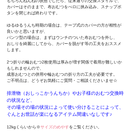
もちろんねんねの状態でしたら、従来通りの交換スタイルで、
カバーはそのままで、布おむつをべロに挟み込み、スナップボ
タンを閉じれば終わりです。
ゆるゆるうんち時期の場合は、テープ式のカバーの方が相性が
良いかと思いますが、
パンツ型の場合は、まずはウンチのついた布おむつを外し、
おしりを綺麗にしてから、カバーを脱がす等の工夫をおススメ
します。
2つ折りの輪おむつ2枚使用は厚みが増す関係で着用が難しいか
もしれませんので、
成形おむつとの併用や輪おむつの折り方の工夫が必要です。
ご不明点は、どうぞお気軽にご質問・ご相談くださいませ☆
排泄物（おしっこかうんちか）やお子様のおむつ交換時
の状況など、
その場その場の状況によって使い分けることによって、
ぐんとお世話が楽になるアイテム間違いなしです♪
12kgくらいから※
サイズのめやす
をご覧ください。