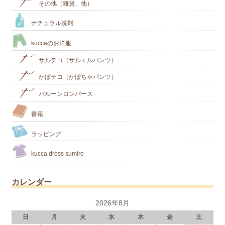
その他（雑貨、他）
ナチュラル洗剤
kuccaのお洋服
サルテコ（サルエルパンツ）
かぼテコ（かぼちゃパンツ）
バルーンロンパース
書籍
ラッピング
kucca dress sumire
カレンダー
2026年8月
日
月
火
水
木
金
土