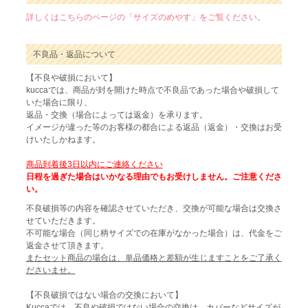
詳しくはこちらのページの「サイズのめやす」をご覧ください。
不良品・返品について
【不良や破損において】
kuccaでは、商品が封を開けた時点で不良品であった場合や破損して
いた場合に限り、
返品・交換（場合によっては返金）を承ります。
イメージが違った等のお客様の都合による返品（返金）・交換はお受
けいたしかねます。
商品到着後3日以内にご連絡ください
日程を過ぎた場合はいかなる理由でもお受けしません。ご注意くださ
い。
不良破損等の内容を確認させていただき、交換が可能な場合は交換さ
せていただきます。
不可能な場合（同じ柄サイズでの在庫がなかった場合）は、代金をご
返金させて頂きます。
またセット商品の場合は、単品価格と差額が生じますことをご了承く
ださいませ。
【不良破損ではない場合の交換において】
Kuccaでは、不良や破損ではない場合の交換は、カバーなどサイズが