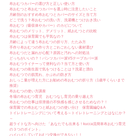
布おむつカバーの選び方と正しい使い方
布おむつと布おむつカバーを選ぶ時に注意したいこと
月齢別のおすすめ布おむつとカバーのサイズと当て方
どこで洗う？布おむつの洗い方、洗濯機とつけおき洗い
布おむつ（吸収体やカバー）のカビについて
布おむつのメリット、デメリット、紙おむつとの比較
布おむつは保育園でも平気なの？
月齢によって違う布おむつの折り方、たたみ方
手作り布おむつの作り方とごわごわしない素材選び
布おむつだと漏れが心配？原因と汚れへの対処法
どっちがいいの？！パンツカバー派VSテープカバー派
布おむつライナーって便利なの？当て方と使い方
布おむつの衛生面で気をつけることは？洗濯と漂白
布おむつでの肌荒れ、かぶれの防ぎ方
おしっこ量が増えた方にお勧めの布おむつの折り方（1歳半くらいまで
推奨）
布おむつの使い方講座
冬場の布おむつ育児 おむつなし育児の乗り越え方
布おむつの仕事は排泄後の不快感を感じさせるためなの？！
保育園での布おむつと紙おむつの使い分け 保育園編Q＆A
トイレトレーニングについて考える～トイレトレーニングとはなにか？
～
超ライトな方へ向けた 「あなたでも出来る！kucca流簡単布おむつ育児
の３つのポイント」
ハイハイしていておむつ交換ができない！！