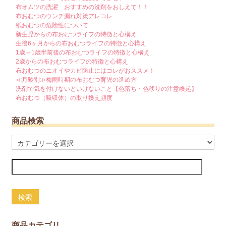
布オムツの洗濯 おすすめの洗剤をおしえて！！
布おむつのウンチ漏れ対策アレコレ
紙おむつの危険性について
新生児からの布おむつライフの特徴と心構え
生後6ヶ月からの布おむつライフの特徴と心構え
1歳～1歳半前後の布おむつライフの特徴と心構え
2歳からの布おむつライフの特徴と心構え
布おむつのニオイやカビ防止にはコレがおススメ！
≪月齢別≫梅雨時期の布おむつ育児の進め方
洗剤で気を付けないといけないこと【色落ち・色移りの注意喚起】
布おむつ（吸収体）の取り換え頻度
商品検索
検索
商品カテゴリ