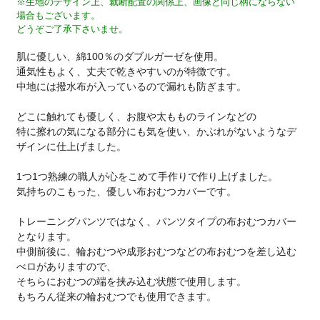
※生地のデザイン上、裁断配置の関係上、画像と同じ柄にならない
場合もございます。
どうぞご了承下さいませ。
肌に優しい、綿100％のダブルガーゼを使用。
通気性もよく、丈夫で乾きやすいのが特徴です。
中地には撥水布が入っているので漏れも防ぎます。
どこに触れても優しく、お腹や太もものラインなどの
特に擦れの気になる部分にも気を使い、かぶれがないようなデ
ザインに仕上げました。
1つ1つ熟練の職人が心をこめて手作りで作り上げました。
気持ちのこもった、優しい布おむつカバーです。
トレーニングパンツではなく、パンツタイプの布おむつカバー
となります。
中側前後に、輪おむつや成形おむつなどの布おむつを差し込む
べロがありますので、
そちらにおむつの端を挟み込む状態で使用します。
もちろん従来の輪おむつでも使用できます。