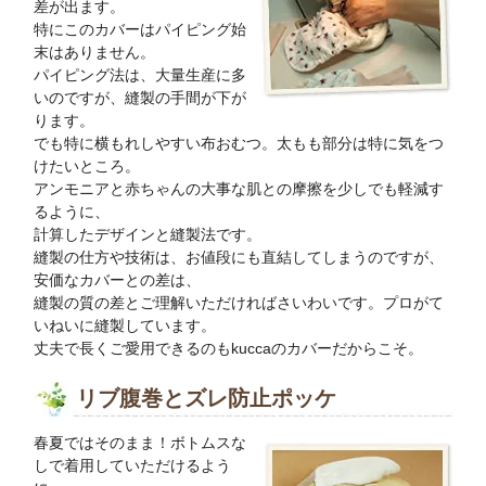
差が出ます。
特にこのカバーはパイピング始
末はありません。
パイピング法は、大量生産に多
いのですが、縫製の手間が下が
ります。
でも特に横もれしやすい布おむつ。太もも部分は特に気をつ
けたいところ。
アンモニアと赤ちゃんの大事な肌との摩擦を少しでも軽減す
るように、
計算したデザインと縫製法です。
縫製の仕方や技術は、お値段にも直結してしまうのですが、
安価なカバーとの差は、
縫製の質の差とご理解いただければさいわいです。プロがて
いねいに縫製しています。
丈夫で長くご愛用できるのもkuccaのカバーだからこそ。
リブ腹巻とズレ防止ポッケ
春夏ではそのまま！ボトムスな
しで着用していただけるよう