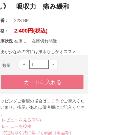
し》 吸収力 痛み緩和
型番：
22S-BP
2,400円(税込)
価格：
在庫状況
在庫 1 在庫切れ間近！
分泌が少なめの方には撥水なしがオススメ
+
-
数量：
ラッピングご希望の場合は
コチラ
でご購入くだ
さいませ。指示があれば備考欄にご記入くださ
い。
レビューを見る(0件)
レビューを投稿
特定商取引法に基づく表記（返品等）