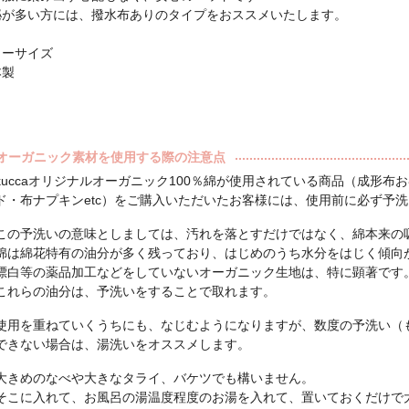
泌が多い方には、撥水布ありのタイプをおススメいたします。
リーサイズ
本製
オーガニック素材を使用する際の注意点
kuccaオリジナルオーガニック100％綿が使用されている商品（成形布
ド・布ナプキンetc）をご購入いただいたお客様には、使用前に必ず予
この予洗いの意味としましては、汚れを落とすだけではなく、綿本来の
綿は綿花特有の油分が多く残っており、はじめのうち水分をはじく傾向
漂白等の薬品加工などをしていないオーガニック生地は、特に顕著です
これらの油分は、予洗いをすることで取れます。
使用を重ねていくうちにも、なじむようになりますが、数度の予洗い（
できない場合は、湯洗いをオススメします。
大きめのなべや大きなタライ、バケツでも構いません。
そこに入れて、お風呂の湯温度程度のお湯を入れて、置いておくだけで