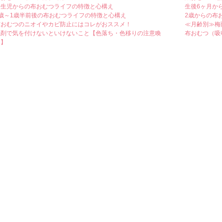
新生児からの布おむつライフの特徴と心構え
生後6ヶ月か
1歳～1歳半前後の布おむつライフの特徴と心構え
2歳からの布
布おむつのニオイやカビ防止にはコレがおススメ！
≪月齢別≫梅
洗剤で気を付けないといけないこと【色落ち・色移りの注意喚
布おむつ（吸
起】