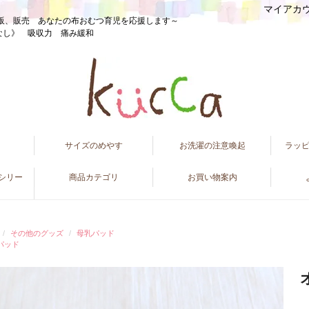
マイアカ
販、販売 あなたの布おむつ育児を応援します～
なし》 吸収力 痛み緩和
て
サイズのめやす
お洗濯の注意喚起
ラッ
ンシリー
商品カテゴリ
お買い物案内
その他のグッズ
母乳パッド
パッド