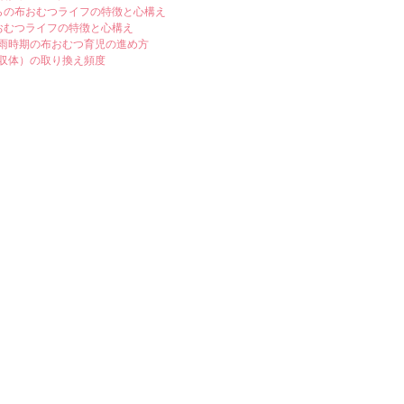
らの布おむつライフの特徴と心構え
おむつライフの特徴と心構え
雨時期の布おむつ育児の進め方
収体）の取り換え頻度