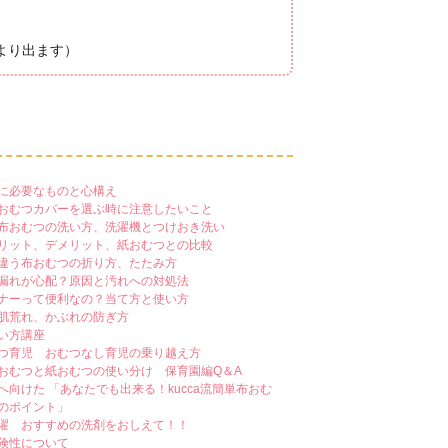
より出ます）
に必要なものと心構え
おむつカバーを選ぶ時に注意したいこと
布おむつの洗い方、洗濯機とつけおき洗い
リット、デメリット、紙おむつとの比較
違う布おむつの折り方、たたみ方
漏れが心配？原因と汚れへの対処法
ナーって便利なの？当て方と使い方
肌荒れ、かぶれの防ぎ方
い方講座
つ育児 おむつなし育児の乗り越え方
おむつと紙おむつの使い分け 保育園編Q＆A
へ向けた 「あなたでも出来る！kucca流簡単布おむ
のポイント」
濯 おすすめの洗剤をおしえて！！
険性について