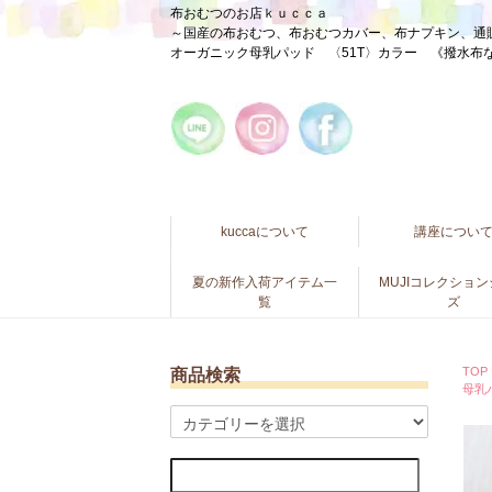
布おむつのお店ｋｕｃｃａ
～国産の布おむつ、布おむつカバー、布ナプキン、通
オーガニック母乳パッド 〈51T〉カラー 《撥水布
kuccaについて
講座につい
夏の新作入荷アイテム一
MUJIコレクショ
覧
ズ
TOP
商品検索
母乳