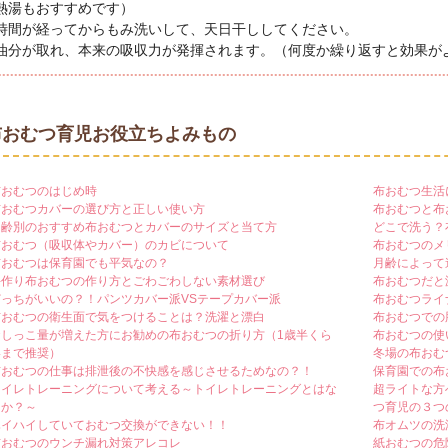
熱湯もおすすめです）
時間が経ってからもみ洗いして、天日干ししてください。
油分が取れ、本来の吸収力が発揮されます。（何度か繰り返すと効果が
布おむつ育児お役立ちよみもの
布おむつのはじめ時
布おむつ生活
布おむつカバーの選び方と正しい使い方
布おむつと布
月齢別のおすすめ布おむつとカバーのサイズと当て方
どこで洗う？
布おむつ（吸収体やカバー）のカビについて
布おむつのメ
布おむつは保育園でも平気なの？
月齢によって
手作り布おむつの作り方とごわごわしない素材選び
布おむつだと
どっちがいいの？！パンツカバー派VSテープカバー派
布おむつライ
布おむつの衛生面で気をつけることは？洗濯と漂白
布おむつでの
おしっこ量が増えた方にお勧めの布おむつの折り方（1歳半くら
布おむつの使
いまで推奨）
冬場の布おむ
布おむつの仕事は排泄後の不快感を感じさせるためなの？！
保育園での布
トイレトレーニングについて考える～トイレトレーニングとはな
超ライトな方
にか？～
つ育児の３つ
ハイハイしていておむつ交換ができない！！
布オムツの洗
布おむつのウンチ漏れ対策アレコレ
紙おむつの危