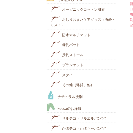
オーガニックコットン肌着
おしりおまたケアグッズ（石鹸・
ミスト）
防水マルチマット
母乳パッド
授乳ストール
ブランケット
スタイ
その他（雑貨、他）
ナチュラル洗剤
kuccaのお洋服
サルテコ（サルエルパンツ）
かぼテコ（かぼちゃパンツ）