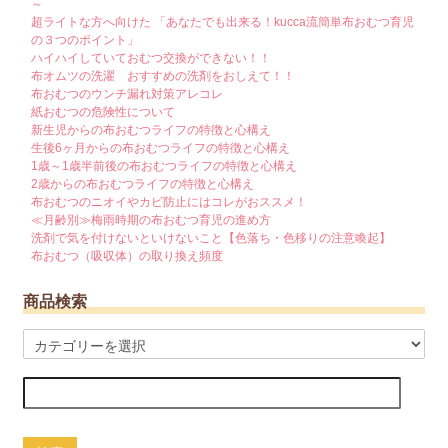
～
超ライトな方へ向けた 「あなたでも出来る！kucca流簡単布おむつ育児
の３つのポイント」
ハイハイしていておむつ交換ができない！！
布オムツの洗濯 おすすめの洗剤をおしえて！！
布おむつのウンチ漏れ対策アレコレ
紙おむつの危険性について
新生児からの布おむつライフの特徴と心構え
生後6ヶ月からの布おむつライフの特徴と心構え
1歳～1歳半前後の布おむつライフの特徴と心構え
2歳からの布おむつライフの特徴と心構え
布おむつのニオイやカビ防止にはコレがおススメ！
≪月齢別≫梅雨時期の布おむつ育児の進め方
洗剤で気を付けないといけないこと【色落ち・色移りの注意喚起】
布おむつ（吸収体）の取り換え頻度
商品検索