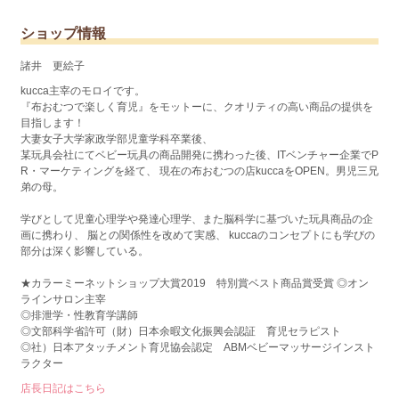
ショップ情報
諸井 更絵子
kucca主宰のモロイです。
『布おむつで楽しく育児』をモットーに、クオリティの高い商品の提供を
目指します！
大妻女子大学家政学部児童学科卒業後、
某玩具会社にてベビー玩具の商品開発に携わった後、ITベンチャー企業でP
R・マーケティングを経て、 現在の布おむつの店kuccaをOPEN。男児三兄
弟の母。
学びとして児童心理学や発達心理学、また脳科学に基づいた玩具商品の企
画に携わり、 脳との関係性を改めて実感、 kuccaのコンセプトにも学びの
部分は深く影響している。
★カラーミーネットショップ大賞2019 特別賞ベスト商品賞受賞 ◎オン
ラインサロン主宰
◎排泄学・性教育学講師
◎文部科学省許可（財）日本余暇文化振興会認証 育児セラピスト
◎社）日本アタッチメント育児協会認定 ABMベビーマッサージインスト
ラクター
店長日記はこちら