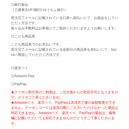
◎銀行振込
（三菱東京UFJ銀行/ ゆうちょ銀行）
受注完了メールに記載されている口座へ前払いにて、お振込をしてい
ただく方法です。
振り込み手数料はお客様にてご負担くださいますようお願いします。
◎こども商品券
こども商品券でのお支払いです。
受注完了メールに記載されている金額分の商品券を前払いにて、kuc
caへ郵送していただく方法です。
◎楽天ペイ
◎Amazon Pay
◎PayPay
★クーポン割引等のご利用は、ご注文後からの対応不可となりますの
で、どうぞご了承くださいませ。
★Amazonペイ、楽天ペイ、PayPayは決済完了後の金額変更ができ
ません。クーポンコードは決済の際にご入力いただけなかった場合は
対応できません。Amazonペイ、楽天ペイ、PayPayの場合は、備考
欄に記載いただいても対応できませんのでどうぞご了承くださいま
せ。