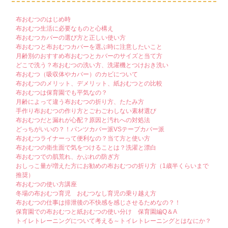
布おむつのはじめ時
布おむつ生活に必要なものと心構え
布おむつカバーの選び方と正しい使い方
布おむつと布おむつカバーを選ぶ時に注意したいこと
月齢別のおすすめ布おむつとカバーのサイズと当て方
どこで洗う？布おむつの洗い方、洗濯機とつけおき洗い
布おむつ（吸収体やカバー）のカビについて
布おむつのメリット、デメリット、紙おむつとの比較
布おむつは保育園でも平気なの？
月齢によって違う布おむつの折り方、たたみ方
手作り布おむつの作り方とごわごわしない素材選び
布おむつだと漏れが心配？原因と汚れへの対処法
どっちがいいの？！パンツカバー派VSテープカバー派
布おむつライナーって便利なの？当て方と使い方
布おむつの衛生面で気をつけることは？洗濯と漂白
布おむつでの肌荒れ、かぶれの防ぎ方
おしっこ量が増えた方にお勧めの布おむつの折り方（1歳半くらいまで
推奨）
布おむつの使い方講座
冬場の布おむつ育児 おむつなし育児の乗り越え方
布おむつの仕事は排泄後の不快感を感じさせるためなの？！
保育園での布おむつと紙おむつの使い分け 保育園編Q＆A
トイレトレーニングについて考える～トイレトレーニングとはなにか？