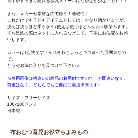
背中がすっぽり隠れる授乳ストールはなかなか少ないです！！
また、ｗガーゼ素材なので軽く！速乾性！
これだけでも子どもアイテムとしては、かなり助かりますが、
洗えば洗うほど柔らかく♪使えば使うほどふんわり馴染みます。
※お洗濯の際はネットに入れるなどして、丁寧にお洗濯をお願
いします。
カラーは1点物です！それぞれちょっとづつ違った雰囲気なの
で、
どうぞお気に入りを見つけて下さい☆
※着用画像は柄違いの商品の着用例ですので、お間違いなく。
前後はなく、どちらでもご自由に着用出来ます♪
サイズ：フリーサイズ
100×100センチ
日本製
布おむつ育児お役立ちよみもの