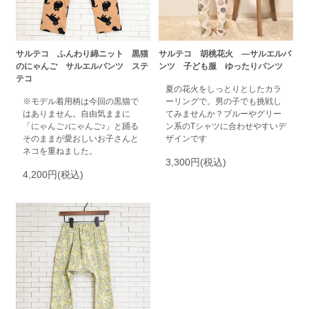
サルテコ ふんわり綿ニット 黒猫
サルテコ 胡桃花火 ―サルエルパ
のにゃんご サルエルパンツ ステ
ンツ 子ども服 ゆったりパンツ
テコ
夏の花火をしっとりとしたカラ
※モデル着用柄は今回の黒猫で
ーリングで。男の子でも挑戦し
はありません。自由気ままに
てみませんか？ブルーやグリー
「にゃんご♪にゃんご♪」と踊る
ン系のTシャツに合わせやすいデ
そのままが愛おしいお子さんと
ザインです
ネコを重ねました。
3,300円(税込)
4,200円(税込)