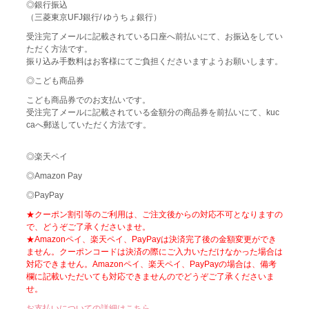
◎銀行振込
（三菱東京UFJ銀行/ ゆうちょ銀行）
受注完了メールに記載されている口座へ前払いにて、お振込をしてい
ただく方法です。
振り込み手数料はお客様にてご負担くださいますようお願いします。
◎こども商品券
こども商品券でのお支払いです。
受注完了メールに記載されている金額分の商品券を前払いにて、kuc
caへ郵送していただく方法です。
◎楽天ペイ
◎Amazon Pay
◎PayPay
★クーポン割引等のご利用は、ご注文後からの対応不可となりますの
で、どうぞご了承くださいませ。
★Amazonペイ、楽天ペイ、PayPayは決済完了後の金額変更ができ
ません。クーポンコードは決済の際にご入力いただけなかった場合は
対応できません。Amazonペイ、楽天ペイ、PayPayの場合は、備考
欄に記載いただいても対応できませんのでどうぞご了承くださいま
せ。
お支払いについての詳細はこちら