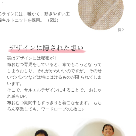
す。
冬ラインには、暖かく、動きやすい主
綿キルトニットを採用。 （図2）
実はデザインには秘密が！
布おむつ育児をしていると、布でもこっとな って
しまうおしり。それがかわいいのですが、 そのせ
いでパンツなどは特にはけるものが限 られてしま
います。
そこで、サルエルデザインにすることで、 おしゃ
れ感もUP。
布おむつ期間中もすっきりと着こなせます。 もち
ろん卒業しても、ワードローブの1枚に♪