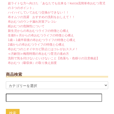
超ライトな方へ向けた 「あなたでも出来る！kucca流簡単布おむつ育児
の３つのポイント」
ハイハイしていておむつ交換ができない！！
布オムツの洗濯 おすすめの洗剤をおしえて！！
布おむつのウンチ漏れ対策アレコレ
紙おむつの危険性について
新生児からの布おむつライフの特徴と心構え
生後6ヶ月からの布おむつライフの特徴と心構え
1歳～1歳半前後の布おむつライフの特徴と心構え
2歳からの布おむつライフの特徴と心構え
布おむつのニオイやカビ防止にはコレがおススメ！
≪月齢別≫梅雨時期の布おむつ育児の進め方
洗剤で気を付けないといけないこと【色落ち・色移りの注意喚起】
布おむつ（吸収体）の取り換え頻度
商品検索
検索