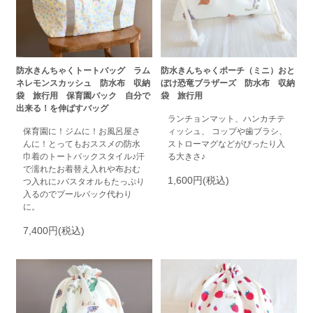
防水きんちゃくトートバッグ ラム
防水きんちゃくポーチ（ミニ）おと
ネレモンスカッシュ 防水布 収納
ぼけ恐竜ブラザーズ 防水布 収納
袋 旅行用 保育園バック 自分で
袋 旅行用
出来る！を伸ばすバッグ
ランチョンマット、ハンカチテ
保育園に！ジムに！お風呂屋さ
ィッシュ、 コップや歯ブラシ、
んに！とってもおススメの防水
ストローマグなどがぴったり入
巾着のトートバックスタイル♪汗
る大きさ♪
で濡れたお着替え入れや布おむ
1,600円(税込)
つ入れに♪バスタオルもたっぷり
入るのでプールバック代わり
に。
7,400円(税込)