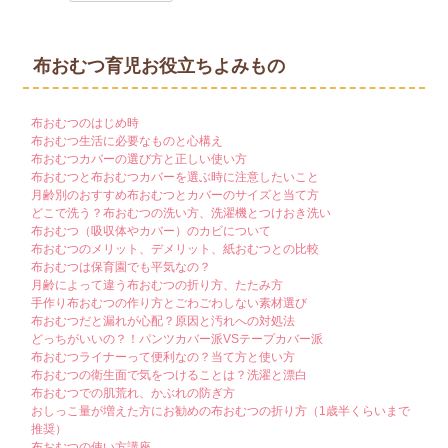
布おむつ育児お役立ちよみもの
布おむつのはじめ時
布おむつ生活に必要なものと心構え
布おむつカバーの選び方と正しい使い方
布おむつと布おむつカバーを選ぶ時に注意したいこと
月齢別のおすすめ布おむつとカバーのサイズと当て方
どこで洗う？布おむつの洗い方、洗濯機とつけおき洗い
布おむつ（吸収体やカバー）のカビについて
布おむつのメリット、デメリット、紙おむつとの比較
布おむつは保育園でも平気なの？
月齢によって違う布おむつの折り方、たたみ方
手作り布おむつの作り方とごわごわしない素材選び
布おむつだと漏れが心配？原因と汚れへの対処法
どっちがいいの？！パンツカバー派VSテープカバー派
布おむつライナーって便利なの？当て方と使い方
布おむつの衛生面で気をつけることは？洗濯と漂白
布おむつでの肌荒れ、かぶれの防ぎ方
おしっこ量が増えた方にお勧めの布おむつの折り方（1歳半くらいまで
推奨）
布おむつの使い方講座