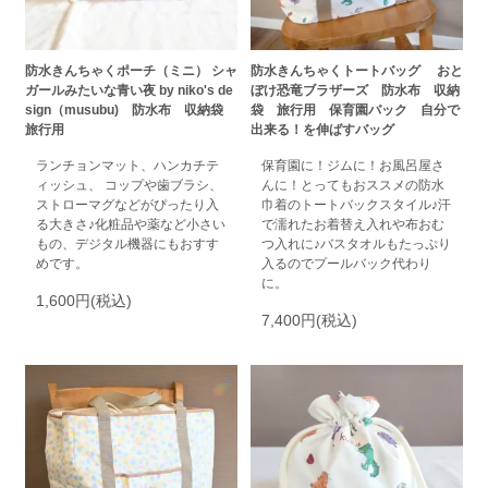
防水きんちゃくポーチ（ミニ） シャ
防水きんちゃくトートバッグ おと
ガールみたいな青い夜 by niko's de
ぼけ恐竜ブラザーズ 防水布 収納
sign（musubu) 防水布 収納袋
袋 旅行用 保育園バック 自分で
旅行用
出来る！を伸ばすバッグ
ランチョンマット、ハンカチテ
保育園に！ジムに！お風呂屋さ
ィッシュ、 コップや歯ブラシ、
んに！とってもおススメの防水
ストローマグなどがぴったり入
巾着のトートバックスタイル♪汗
る大きさ♪化粧品や薬など小さい
で濡れたお着替え入れや布おむ
もの、デジタル機器にもおすす
つ入れに♪バスタオルもたっぷり
めです。
入るのでプールバック代わり
に。
1,600円(税込)
7,400円(税込)