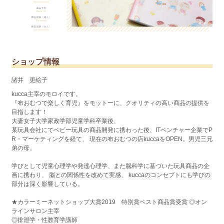
ショップ情報
諸井 更絵子
kucca主宰のモロイです。
『布おむつで楽しく育児』をモットーに、クオリティの高い商品の提供を
目指します！
大妻女子大学家政学部児童学科卒業後、
某玩具会社にてベビー玩具の商品開発に携わった後、ITベンチャー企業でP
R・マーケティングを経て、 現在の布おむつの店kuccaをOPEN。男児三兄
弟の母。
学びとして児童心理学や発達心理学、また脳科学に基づいた玩具商品の企
画に携わり、 脳との関係性を改めて実感、 kuccaのコンセプトにも学びの
部分は深く影響している。
★カラーミーネットショップ大賞2019 特別賞ベスト商品賞受賞 ◎オン
ラインサロン主宰
◎排泄学・性教育学講師