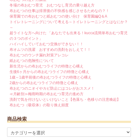
冬場の布おむつ育児 おむつなし育児の乗り越え方
布おむつの仕事は排泄後の不快感を感じさせるためなの？！
保育園での布おむつと紙おむつの使い分け 保育園編Q＆A
トイレトレーニングについて考える～トイレトレーニングとはなにか？
～
超ライトな方へ向けた 「あなたでも出来る！kucca流簡単布おむつ育児
の３つのポイント」
ハイハイしていておむつ交換ができない！！
布オムツの洗濯 おすすめの洗剤をおしえて！！
布おむつのウンチ漏れ対策アレコレ
紙おむつの危険性について
新生児からの布おむつライフの特徴と心構え
生後6ヶ月からの布おむつライフの特徴と心構え
1歳～1歳半前後の布おむつライフの特徴と心構え
2歳からの布おむつライフの特徴と心構え
布おむつのニオイやカビ防止にはコレがおススメ！
≪月齢別≫梅雨時期の布おむつ育児の進め方
洗剤で気を付けないといけないこと【色落ち・色移りの注意喚起】
布おむつ（吸収体）の取り換え頻度
商品検索