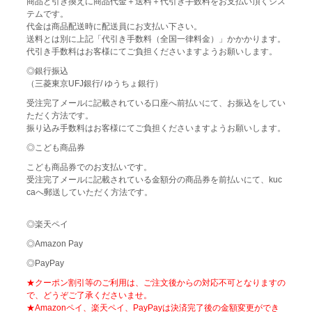
商品と引き換えに商品代金＋送料＋代引き手数料をお支払い頂くシス
テムです。
代金は商品配送時に配送員にお支払い下さい。
送料とは別に上記「代引き手数料（全国一律料金）」かかかります。
代引き手数料はお客様にてご負担くださいますようお願いします。
◎銀行振込
（三菱東京UFJ銀行/ ゆうちょ銀行）
受注完了メールに記載されている口座へ前払いにて、お振込をしてい
ただく方法です。
振り込み手数料はお客様にてご負担くださいますようお願いします。
◎こども商品券
こども商品券でのお支払いです。
受注完了メールに記載されている金額分の商品券を前払いにて、kuc
caへ郵送していただく方法です。
◎楽天ペイ
◎Amazon Pay
◎PayPay
★クーポン割引等のご利用は、ご注文後からの対応不可となりますの
で、どうぞご了承くださいませ。
★Amazonペイ、楽天ペイ、PayPayは決済完了後の金額変更ができ