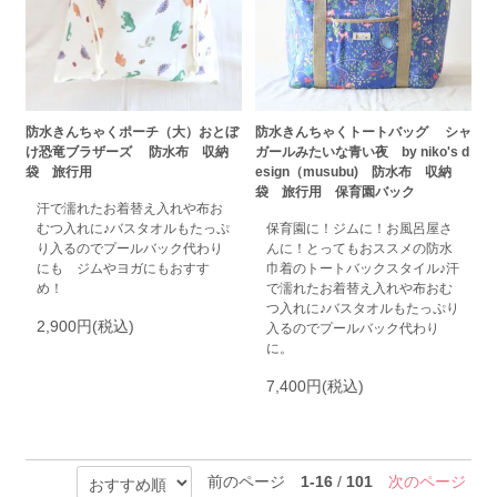
防水きんちゃくポーチ（大）おとぼ
防水きんちゃくトートバッグ シャ
け恐竜ブラザーズ 防水布 収納
ガールみたいな青い夜 by niko's d
袋 旅行用
esign（musubu) 防水布 収納
袋 旅行用 保育園バック
汗で濡れたお着替え入れや布お
むつ入れに♪バスタオルもたっぷ
保育園に！ジムに！お風呂屋さ
り入るのでプールバック代わり
んに！とってもおススメの防水
にも ジムやヨガにもおすす
巾着のトートバックスタイル♪汗
め！
で濡れたお着替え入れや布おむ
つ入れに♪バスタオルもたっぷり
2,900円(税込)
入るのでプールバック代わり
に。
7,400円(税込)
前のページ
1-16
/
101
次のページ