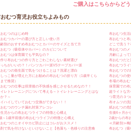
ご購入はこちらからどう
布おむつ育児お役立ちよみもの
布おむつのはじめ時
布おむつ生活
布おむつカバーの選び方と正しい使い方
布おむつと布
月齢別のおすすめ布おむつとカバーのサイズと当て方
どこで洗う？
布おむつ（吸収体やカバー）のカビについて
布おむつのメ
布おむつは保育園でも平気なの？
月齢によって
手作り布おむつの作り方とごわごわしない素材選び
布おむつだと
どっちがいいの？！パンツカバー派VSテープカバー派
布おむつライ
布おむつの衛生面で気をつけることは？洗濯と漂白
布おむつでの
おしっこ量が増えた方にお勧めの布おむつの折り方（1歳半くら
布おむつの使
いまで推奨）
冬場の布おむ
布おむつの仕事は排泄後の不快感を感じさせるためなの？！
保育園での布
トイレトレーニングについて考える～トイレトレーニングとはな
超ライトな方
にか？～
つ育児の３つ
ハイハイしていておむつ交換ができない！！
布オムツの洗
布おむつのウンチ漏れ対策アレコレ
紙おむつの危
新生児からの布おむつライフの特徴と心構え
生後6ヶ月か
1歳～1歳半前後の布おむつライフの特徴と心構え
2歳からの布
布おむつのニオイやカビ防止にはコレがおススメ！
≪月齢別≫梅
洗剤で気を付けないといけないこと【色落ち・色移りの注意喚
布おむつ（吸