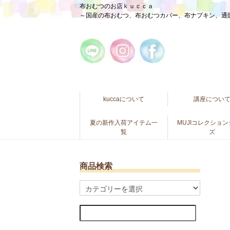
布おむつのお店ｋｕｃｃａ
～国産の布おむつ、布おむつカバー、布ナプキン、通
kuccaについて
講座につい
夏の新作入荷アイテム一
MUJIコレクショ
覧
ズ
商品検索