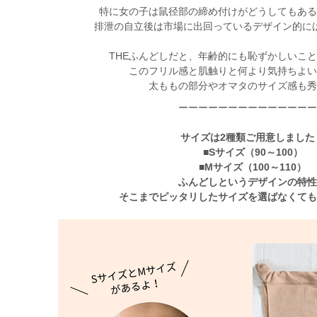
特に女の子は鼠径部の締め付けがどうしてもあ
排泄の自立後は市場に出回っているデザイン的に
THEふんどしだと、年齢的にも恥ずかしいこ
このフリル感と肌触りと何より気持ちよ
太ももの部分やオマタのサイズ感も
ーーーーーーーーーーーーー
サイズは2種類ご用意しました
■Sサイズ（90～100）
■Mサイズ（100～110）
ふんどしというデザインの特
そこまでピッタリしたサイズを選ばなくて