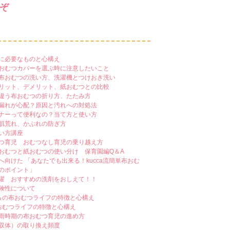
ぞ
に必要なものと心構え
おむつカバーを選ぶ時に注意したいこと
布おむつの洗い方、洗濯機とつけおき洗い
リット、デメリット、紙おむつとの比較
違う布おむつの折り方、たたみ方
漏れが心配？原因と汚れへの対処法
ナーって便利なの？当て方と使い方
肌荒れ、かぶれの防ぎ方
い方講座
つ育児 おむつなし育児の乗り越え方
おむつと紙おむつの使い分け 保育園編Q＆A
へ向けた 「あなたでも出来る！kucca流簡単布おむ
のポイント」
濯 おすすめの洗剤をおしえて！！
険性について
らの布おむつライフの特徴と心構え
おむつライフの特徴と心構え
雨時期の布おむつ育児の進め方
収体）の取り換え頻度