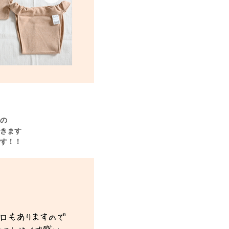
もの
できます
です！！