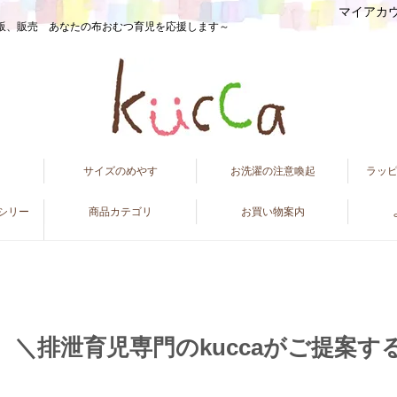
マイアカ
販、販売 あなたの布おむつ育児を応援します～
て
サイズのめやす
お洗濯の注意喚起
ラッ
ンシリー
商品カテゴリ
お買い物案内
＼排泄育児専門のkuccaがご提案