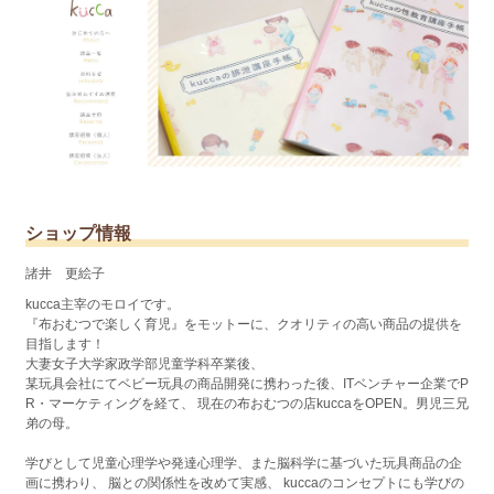
ショップ情報
諸井 更絵子
kucca主宰のモロイです。
『布おむつで楽しく育児』をモットーに、クオリティの高い商品の提供を
目指します！
大妻女子大学家政学部児童学科卒業後、
某玩具会社にてベビー玩具の商品開発に携わった後、ITベンチャー企業でP
R・マーケティングを経て、 現在の布おむつの店kuccaをOPEN。男児三兄
弟の母。
学びとして児童心理学や発達心理学、また脳科学に基づいた玩具商品の企
画に携わり、 脳との関係性を改めて実感、 kuccaのコンセプトにも学びの