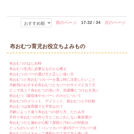
前のページ
17-32
/
34
次のページ
布おむつ育児お役立ちよみもの
布おむつのはじめ時
布おむつ生活に必要なものと心構え
布おむつカバーの選び方と正しい使い方
布おむつと布おむつカバーを選ぶ時に注意したいこと
月齢別のおすすめ布おむつとカバーのサイズと当て方
どこで洗う？布おむつの洗い方、洗濯機とつけおき洗い
布おむつ（吸収体やカバー）のカビについて
布おむつのメリット、デメリット、紙おむつとの比較
布おむつは保育園でも平気なの？
月齢によって違う布おむつの折り方、たたみ方
手作り布おむつの作り方とごわごわしない素材選び
布おむつだと漏れが心配？原因と汚れへの対処法
どっちがいいの？！パンツカバー派VSテープカバー派
布おむつライナーって便利なの？当て方と使い方