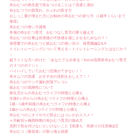
布おむつの衛生面で気をつけることは？洗濯と漂白
布おむつでの肌荒れ、かぶれの防ぎ方
おしっこ量が増えた方にお勧めの布おむつの折り方（1歳半くらいまで
推奨）
布おむつの使い方講座
冬場の布おむつ育児 おむつなし育児の乗り越え方
布おむつの仕事は排泄後の不快感を感じさせるためなの？！
保育園での布おむつと紙おむつの使い分け 保育園編Q＆A
トイレトレーニングについて考える～トイレトレーニングとはなにか？
～
超ライトな方へ向けた 「あなたでも出来る！kucca流簡単布おむつ育児
の３つのポイント」
ハイハイしていておむつ交換ができない！！
布オムツの洗濯 おすすめの洗剤をおしえて！！
布おむつのウンチ漏れ対策アレコレ
紙おむつの危険性について
新生児からの布おむつライフの特徴と心構え
生後6ヶ月からの布おむつライフの特徴と心構え
1歳～1歳半前後の布おむつライフの特徴と心構え
2歳からの布おむつライフの特徴と心構え
布おむつのニオイやカビ防止にはコレがおススメ！
≪月齢別≫梅雨時期の布おむつ育児の進め方
洗剤で気を付けないといけないこと【色落ち・色移りの注意喚起】
布おむつ（吸収体）の取り換え頻度